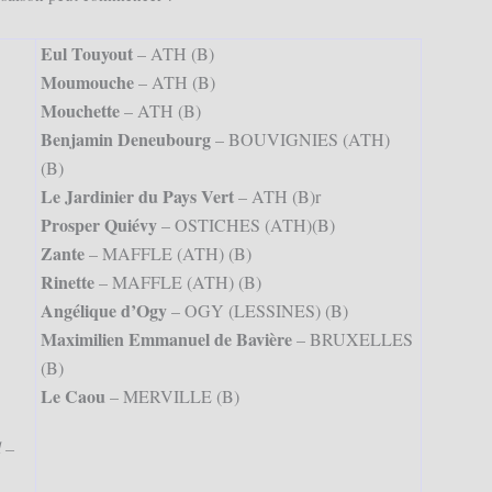
Eul Touyout
– ATH (B)
Moumouche
– ATH (B)
Mouchette
– ATH (B)
Benjamin Deneubourg
– BOUVIGNIES (ATH)
(B)
Le Jardinier du Pays Vert
– ATH (B)r
Prosper Quiévy
– OSTICHES (ATH)(B)
Zante
– MAFFLE (ATH) (B)
Rinette
– MAFFLE (ATH) (B)
Angélique d’Ogy
– OGY (LESSINES) (B)
Maximilien Emmanuel de Bavière
– BRUXELLES
(B)
Le Caou
– MERVILLE (B)
 –