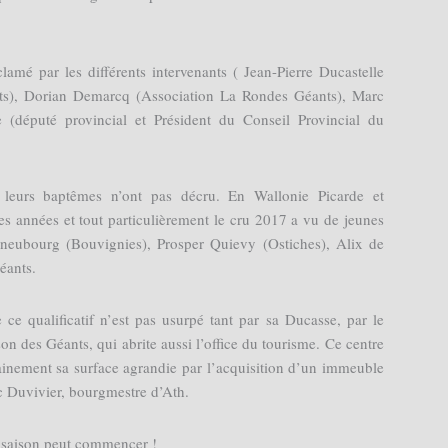
lamé par les différents intervenants ( Jean-Pierre Ducastelle
nts), Dorian Demarcq (Association La Rondes Géants), Marc
 (député provincial et Président du Conseil Provincial du
t leurs baptêmes n’ont pas décru. En Wallonie Picarde et
res années et tout particulièrement le cru 2017 a vu de jeunes
neubourg (Bouvignies), Prosper Quievy (Ostiches), Alix de
éants.
ce qualificatif n’est pas usurpé tant par sa Ducasse, par le
n des Géants, qui abrite aussi l’office du tourisme. Ce centre
ainement sa surface agrandie par l’acquisition d’un immeuble
Duvivier, bourgmestre d’Ath.
la saison peut commencer !