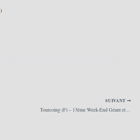
)
SUIVANT
Tourcoing (F) – 13ème Week-End Géant et 3ème Forum des Géants 2018 (17 et 18/03/2018)