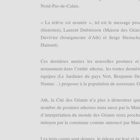
Nord-Pas-de-Calais.
« La relève est assurée », tel est le message proc
(historien), Laurent Dubuisson (Maison des Géa
Duvivier (bourgmestre d’Ath) et Serge Hustache
Hainaut).
Ces dernières années les nouvelles postures e
notamment dans l’entité athoise, les toutes derniè
équipes (Le Jardinier du pays Vert, Benjamin De
Namur…) proposer à la population de nouveaux G
Ath, la Cité des Géants n’a plus à démontrer que 
nombre de postures athoises mais aussi par la Maiso
d’interprétation du monde des Géants verra proch
mitoyen par la commune comme annoncé par Marc 
Les trois coups sont donnés, le rideau est levé et 