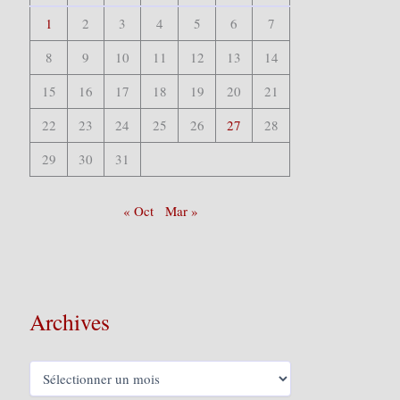
1
2
3
4
5
6
7
8
9
10
11
12
13
14
15
16
17
18
19
20
21
22
23
24
25
26
27
28
29
30
31
« Oct
Mar »
Archives
A
r