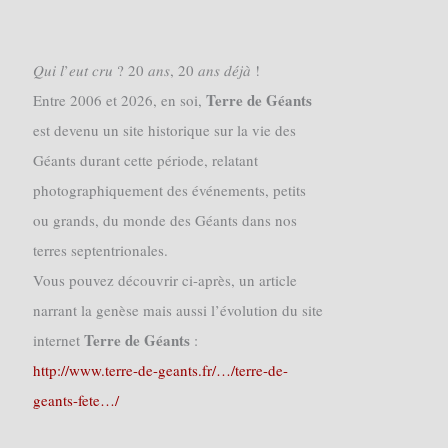
𝑄𝑢𝑖 𝑙’𝑒𝑢𝑡 𝑐𝑟𝑢 ? 20 𝑎𝑛𝑠, 20 𝑎𝑛𝑠 𝑑𝑒́𝑗𝑎̀ !
Terre de Géants
Entre 2006 et 2026, en soi,
est devenu un site historique sur la vie des
Géants durant cette période, relatant
photographiquement des événements, petits
ou grands, du monde des Géants dans nos
terres septentrionales.
Vous pouvez découvrir ci-après, un article
narrant la genèse mais aussi l’évolution du site
Terre de Géants
internet
:
http://www.terre-de-geants.fr/…/terre-de-
geants-fete…/