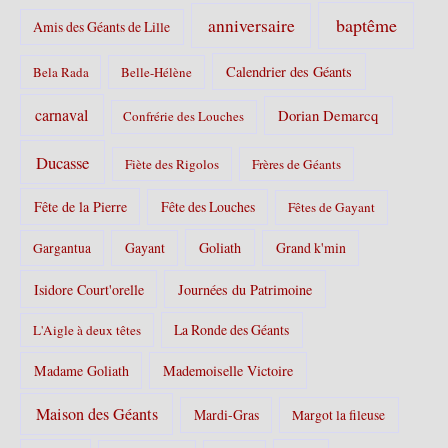
s
baptême
anniversaire
Amis des Géants de Lille
:
Calendrier des Géants
Bela Rada
Belle-Hélène
carnaval
Dorian Demarcq
Confrérie des Louches
Ducasse
Fiète des Rigolos
Frères de Géants
Fête de la Pierre
Fête des Louches
Fêtes de Gayant
Gayant
Goliath
Grand k'min
Gargantua
Isidore Court'orelle
Journées du Patrimoine
La Ronde des Géants
L'Aigle à deux têtes
Madame Goliath
Mademoiselle Victoire
Maison des Géants
Mardi-Gras
Margot la fileuse