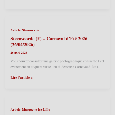
de
peintre
Géants
et
fête
des
son
Géants
20ème
invités
,
Article
Steenvoorde
anniversaire
de
!
Vilassar
Steenvoorde (F) – Carnaval d’Eté 2026
de
(26/04/2026)
Dalt
26 avril 2026
(13/06/2026)
Vous pouvez consulter une galerie photographique consacrée à cet
événement en cliquant sur le lien ci-dessous : Carnaval d’Été à
Steenvoorde
Lire l’article »
(F)
–
Carnaval
d’Eté
2026
,
Article
Marquette-lez-Lille
(26/04/2026)