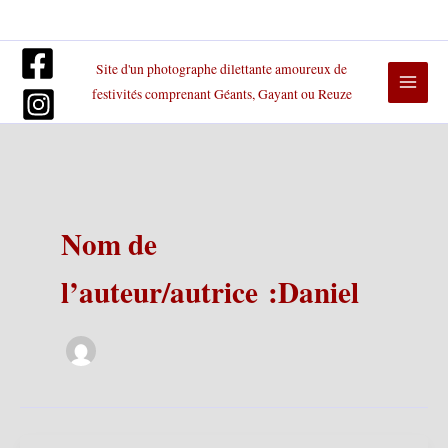
Aller
au
contenu
Site d'un photographe dilettante amoureux de
festivités comprenant Géants, Gayant ou Reuze
Nom de
l’auteur/autrice :Daniel