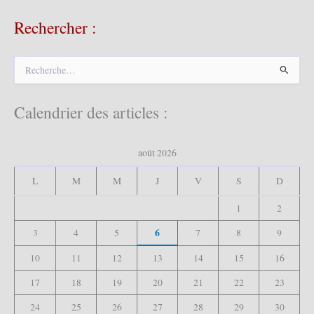
Rechercher :
R
e
c
h
Calendrier des articles :
e
r
c
août 2026
h
e
L
M
M
J
V
S
D
r
1
2
:
6
3
4
5
7
8
9
10
11
12
13
14
15
16
17
18
19
20
21
22
23
24
25
26
27
28
29
30