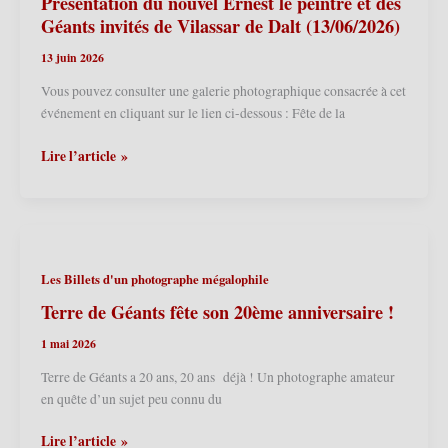
Présentation du nouvel Ernest le peintre et des
ménestrel
Géants invités de Vilassar de Dalt (13/06/2026)
(25
13 juin 2026
ans)
et
Vous pouvez consulter une galerie photographique consacrée à cet
Églantine
événement en cliquant sur le lien ci-dessous : Fête de la
(15
ans)
Lezennes
Lire l’article »
(04/07/2026)
(F)
–
Fête
de
la
Les Billets d'un photographe mégalophile
Pierre
2026
Terre de Géants fête son 20ème anniversaire !
–
1 mai 2026
Présentation
du
Terre de Géants a 20 ans, 20 ans déjà ! Un photographe amateur
nouvel
en quête d’un sujet peu connu du
Ernest
Terre
le
Lire l’article »