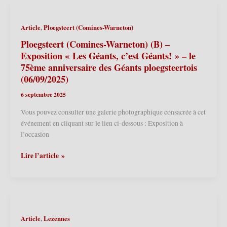
des
Géants
,
Article
Ploegsteert (Comines-Warneton)
–
Présentation
Ploegsteert (Comines-Warneton) (B) –
du
Exposition « Les Géants, c’est Géants! » – le
Calendrier
75ème anniversaire des Géants ploegsteertois
des
(06/09/2025)
Géants
6 septembre 2025
2026
(24/01/2026)
Vous pouvez consulter une galerie photographique consacrée à cet
événement en cliquant sur le lien ci-dessous : Exposition à
l’occasion
Ploegsteert
Lire l’article »
(Comines-
Warneton)
(B)
–
Exposition
,
Article
Lezennes
« Les