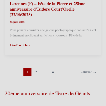
Géants,
Lezennes (F) – Fête de la Pierre et 25ème
c’est
anniversaire d’Isidore Court’Orelle
Géants! »
(22/06/2025)
–
22 juin 2025
le
75ème
Vous pouvez consulter une galerie photographique consacrée à cet
anniversaire
événement en cliquant sur le lien ci-dessous : Fête de la
des
Géants
Lezennes
Lire l’article »
ploegsteertois
(F)
(06/09/2025)
–
Fête
de
la
1
2
…
43
Suivant
→
Pierre
et
25ème
20ème anniversaire de Terre de Géants
anniversaire
d’Isidore
Court’Orelle