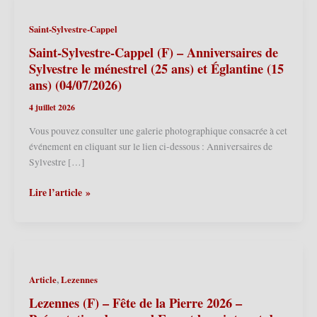
Saint-Sylvestre-Cappel
Saint-Sylvestre-Cappel (F) – Anniversaires de
Sylvestre le ménestrel (25 ans) et Églantine (15
ans) (04/07/2026)
4 juillet 2026
Vous pouvez consulter une galerie photographique consacrée à cet
événement en cliquant sur le lien ci-dessous : Anniversaires de
Sylvestre […]
Saint-
Lire l’article »
Sylvestre-
Cappel
(F)
–
Anniversaires
,
Article
Lezennes
de
Sylvestre
Lezennes (F) – Fête de la Pierre 2026 –
le