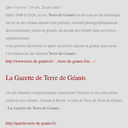
(22/06/2025)
𝑄𝑢𝑖 𝑙’𝑒𝑢𝑡 𝑐𝑟𝑢 ? 20 𝑎𝑛𝑠, 20 𝑎𝑛𝑠 𝑑𝑒́𝑗𝑎̀ !
Terre de Géants
Entre 2006 et 2026, en soi,
est devenu un site historique
sur la vie des Géants durant cette période, relatant photographiquement
des événements, petits ou grands, du monde des Géants dans nos terres
septentrionales.
Vous pouvez découvrir ci-après, un article narrant la genèse mais aussi
Terre de Géants
l’évolution du site internet
:
http://www.terre-de-geants.fr/…/terre-de-geants-fete…/
La Gazette de Terre de Géants
Un site internet complémentaire concernant l’histoire et les collections
relatives aux Géants , Gayant et Reuze à celui de Terre de Terre de Géants
: La Gazette de Terre de Géants
http://gazette.terre-de-geants.fr/