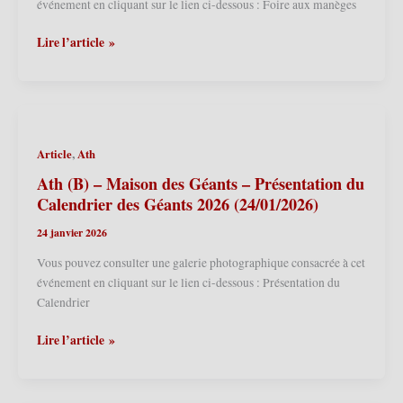
–
événement en cliquant sur le lien ci-dessous : Foire aux manèges
Jeanne
de
Lille
Lire l’article »
Flandre
(F)
(25/04/2026)
–
Foire
aux
manèges
,
Article
Ath
de
printemps
Ath (B) – Maison des Géants – Présentation du
2026
Calendrier des Géants 2026 (24/01/2026)
–
24 janvier 2026
Parade
de
Vous pouvez consulter une galerie photographique consacrée à cet
Géants
événement en cliquant sur le lien ci-dessous : Présentation du
(19/04/2026)
Calendrier
Ath
Lire l’article »
(B)
–
Maison