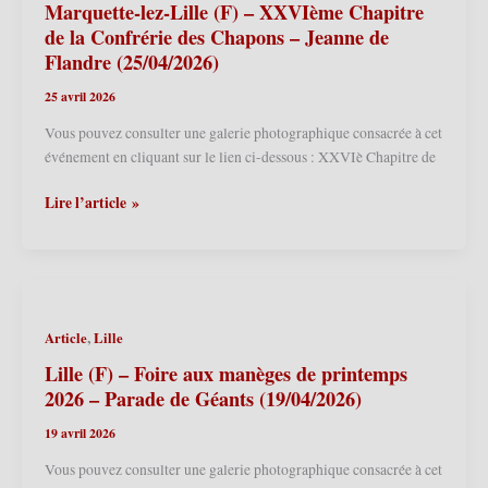
Marquette-lez-Lille (F) – XXVIème Chapitre
de la Confrérie des Chapons – Jeanne de
Flandre (25/04/2026)
25 avril 2026
Vous pouvez consulter une galerie photographique consacrée à cet
événement en cliquant sur le lien ci-dessous : XXVIè Chapitre de
Marquette-
Lire l’article »
lez-
Lille
(F)
–
XXVIème
,
Article
Lille
Chapitre
de
Lille (F) – Foire aux manèges de printemps
la
2026 – Parade de Géants (19/04/2026)
Confrérie
19 avril 2026
des
Chapons
Vous pouvez consulter une galerie photographique consacrée à cet