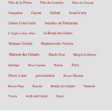
Fête de la Pierre
Fête des Louches
Fêtes de Gayant
Gayant
Goliath
Grand k'min
Gargantua
Isidore Court'orelle
Journées du Patrimoine
La Ronde des Géants
L'Aigle à deux têtes
Madame Goliath
Mademoiselle Victoire
Maison des Géants
Mardi-Gras
Margot la fileuse
Pelot
mariage
Miss Cantine
Pelette
Pierre Loyer
présentation
Reuze-Maman
Samson
Reuze-Papa
Rinette
Ronde des Géants
Voeux
week-end Géant
Zante