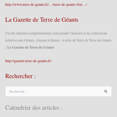
http://www.terre-de-geants.fr/…/terre-de-geants-fete…/
La Gazette de Terre de Géants
Un site internet complémentaire concernant l’histoire et les collections
relatives aux Géants , Gayant et Reuze à celui de Terre de Terre de Géants
: La Gazette de Terre de Géants
http://gazette.terre-de-geants.fr/
Rechercher :
R
e
c
h
Calendrier des articles :
e
r