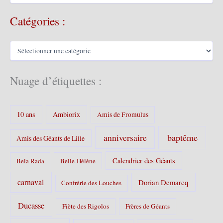
c
Catégories :
h
i
v
C
e
a
s
t
é
Nuage d’étiquettes :
g
o
r
10 ans
Ambiorix
i
Amis de Fromulus
e
s
baptême
anniversaire
Amis des Géants de Lille
:
Calendrier des Géants
Bela Rada
Belle-Hélène
carnaval
Dorian Demarcq
Confrérie des Louches
Ducasse
Fiète des Rigolos
Frères de Géants