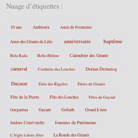
é
Nuage d’étiquettes :
g
o
r
10 ans
Ambiorix
i
Amis de Fromulus
e
s
baptême
anniversaire
Amis des Géants de Lille
:
Calendrier des Géants
Bela Rada
Belle-Hélène
carnaval
Dorian Demarcq
Confrérie des Louches
Ducasse
Fiète des Rigolos
Frères de Géants
Fête de la Pierre
Fête des Louches
Fêtes de Gayant
Gayant
Goliath
Grand k'min
Gargantua
Isidore Court'orelle
Journées du Patrimoine
La Ronde des Géants
L'Aigle à deux têtes