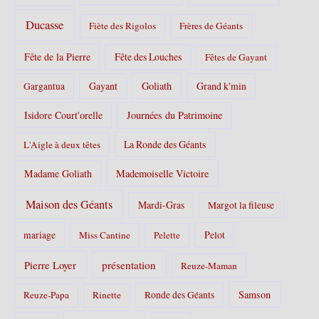
Ducasse
Fiète des Rigolos
Frères de Géants
Fête de la Pierre
Fête des Louches
Fêtes de Gayant
Gayant
Goliath
Grand k'min
Gargantua
Isidore Court'orelle
Journées du Patrimoine
La Ronde des Géants
L'Aigle à deux têtes
Madame Goliath
Mademoiselle Victoire
Maison des Géants
Mardi-Gras
Margot la fileuse
Pelot
mariage
Miss Cantine
Pelette
Pierre Loyer
présentation
Reuze-Maman
Samson
Reuze-Papa
Rinette
Ronde des Géants