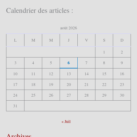
c
h
Calendrier des articles :
e
r
c
août 2026
h
e
L
M
M
J
V
S
D
r
1
2
:
6
3
4
5
7
8
9
10
11
12
13
14
15
16
17
18
19
20
21
22
23
24
25
26
27
28
29
30
31
« Juil
Archives