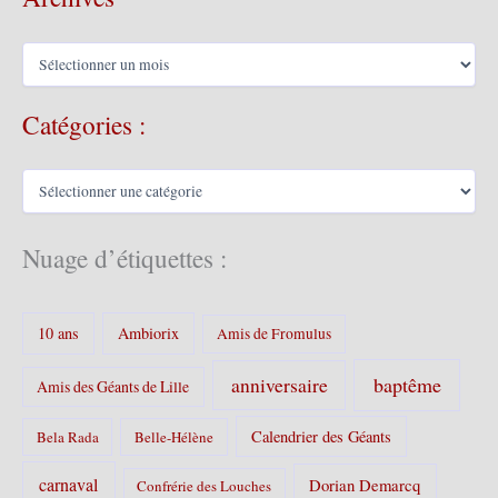
A
r
c
Catégories :
h
i
v
C
e
a
s
t
é
Nuage d’étiquettes :
g
o
r
10 ans
Ambiorix
i
Amis de Fromulus
e
s
baptême
anniversaire
Amis des Géants de Lille
:
Calendrier des Géants
Bela Rada
Belle-Hélène
carnaval
Dorian Demarcq
Confrérie des Louches