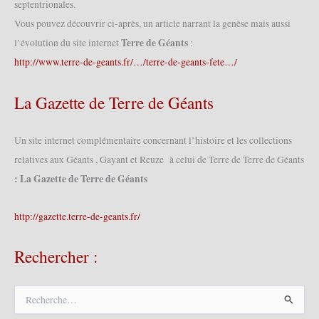
septentrionales.
Vous pouvez découvrir ci-après, un article narrant la genèse mais aussi
Terre de Géants
l’évolution du site internet
:
http://www.terre-de-geants.fr/…/terre-de-geants-fete…/
La Gazette de Terre de Géants
Un site internet complémentaire concernant l’histoire et les collections
relatives aux Géants , Gayant et Reuze à celui de Terre de Terre de Géants
: La Gazette de Terre de Géants
http://gazette.terre-de-geants.fr/
Rechercher :
R
e