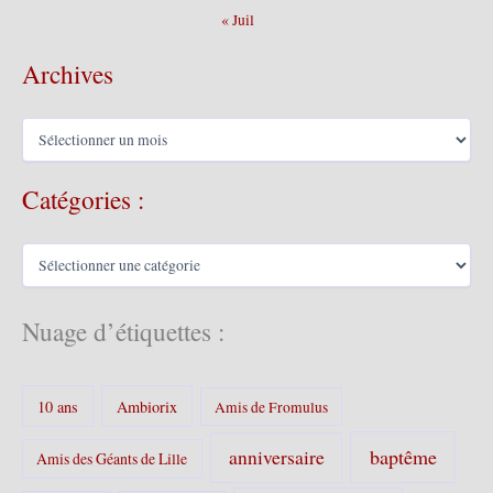
« Juil
Archives
A
r
c
Catégories :
h
i
v
C
e
a
s
t
é
Nuage d’étiquettes :
g
o
r
10 ans
Ambiorix
i
Amis de Fromulus
e
s
baptême
anniversaire
Amis des Géants de Lille
: