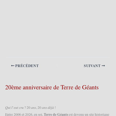
PRÉCÉDENT
SUIVANT
20ème anniversaire de Terre de Géants
𝑄𝑢𝑖 𝑙’𝑒𝑢𝑡 𝑐𝑟𝑢 ? 20 𝑎𝑛𝑠, 20 𝑎𝑛𝑠 𝑑𝑒́𝑗𝑎̀ !
Terre de Géants
Entre 2006 et 2026, en soi,
est devenu un site historique