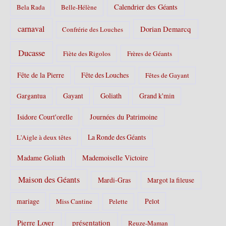
Calendrier des Géants
Bela Rada
Belle-Hélène
carnaval
Dorian Demarcq
Confrérie des Louches
Ducasse
Fiète des Rigolos
Frères de Géants
Fête de la Pierre
Fête des Louches
Fêtes de Gayant
Gayant
Goliath
Grand k'min
Gargantua
Isidore Court'orelle
Journées du Patrimoine
La Ronde des Géants
L'Aigle à deux têtes
Madame Goliath
Mademoiselle Victoire
Maison des Géants
Mardi-Gras
Margot la fileuse
Pelot
mariage
Miss Cantine
Pelette
Pierre Loyer
présentation
Reuze-Maman