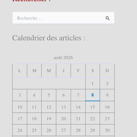
R
e
c
h
Calendrier des articles :
e
r
c
août 2026
h
e
r
L
M
M
J
V
S
D
:
1
2
8
3
4
5
6
7
9
10
11
12
13
14
15
16
17
18
19
20
21
22
23
24
25
26
27
28
29
30