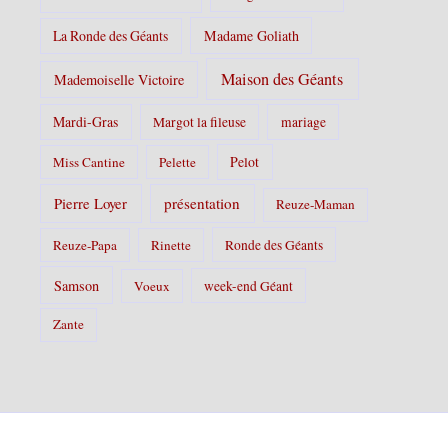
La Ronde des Géants
Madame Goliath
Maison des Géants
Mademoiselle Victoire
Mardi-Gras
Margot la fileuse
mariage
Pelot
Miss Cantine
Pelette
Pierre Loyer
présentation
Reuze-Maman
Reuze-Papa
Rinette
Ronde des Géants
Samson
Voeux
week-end Géant
Zante