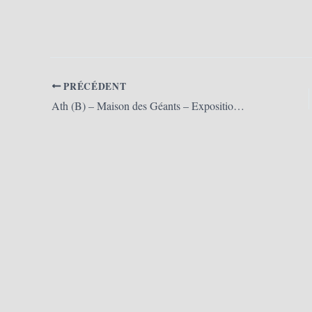
PRÉCÉDENT
Ath (B) – Maison des Géants – Exposition « Stéphane Deleurence, faiseur de Géants » (18/09/2021)