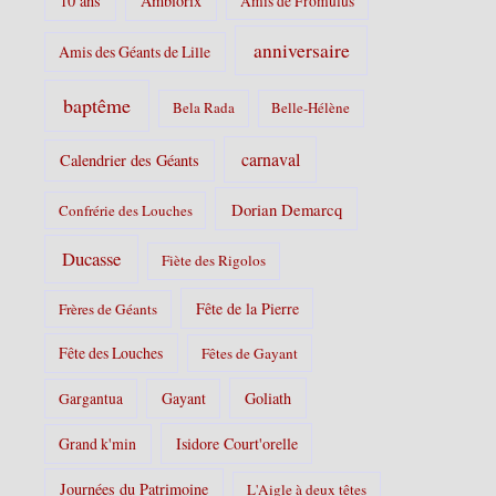
10 ans
Ambiorix
Amis de Fromulus
e
s
anniversaire
Amis des Géants de Lille
:
baptême
Bela Rada
Belle-Hélène
carnaval
Calendrier des Géants
Dorian Demarcq
Confrérie des Louches
Ducasse
Fiète des Rigolos
Fête de la Pierre
Frères de Géants
Fête des Louches
Fêtes de Gayant
Gayant
Goliath
Gargantua
Grand k'min
Isidore Court'orelle
Journées du Patrimoine
L'Aigle à deux têtes