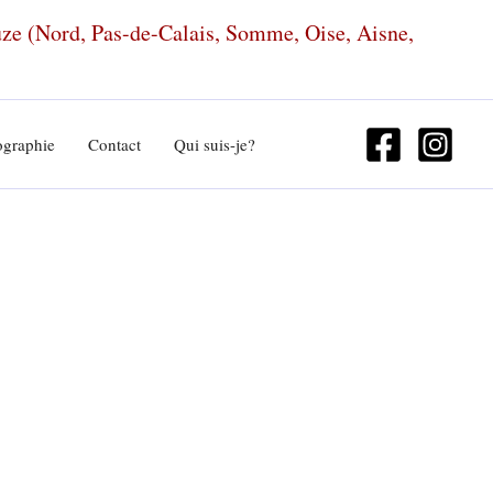
euze (Nord, Pas-de-Calais, Somme, Oise, Aisne,
ographie
Contact
Qui suis-je?