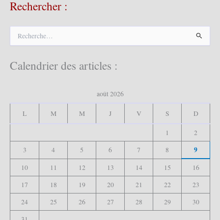
Rechercher :
R
e
c
h
Calendrier des articles :
e
r
c
août 2026
h
e
L
M
M
J
V
S
D
r
1
2
:
9
3
4
5
6
7
8
10
11
12
13
14
15
16
17
18
19
20
21
22
23
24
25
26
27
28
29
30
31