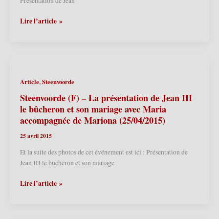
Présentation de Jean
2015
(13/09/2015)
Steenvoorde
Lire l’article »
(F)
–
Carnaval
d’été
2015
,
Article
Steenvoorde
(25
et
Steenvoorde (F) – La présentation de Jean III
26/04/2015)
le bûcheron et son mariage avec Maria
accompagnée de Mariona (25/04/2015)
25 avril 2015
Et la suite des photos de cet événement est ici : Présentation de
Jean III le bûcheron et son mariage
Steenvoorde
Lire l’article »
(F)
–
La