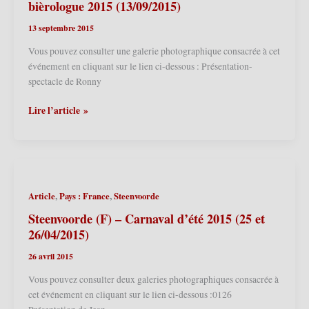
Quiévy
bièrologue 2015 (13/09/2015)
2017
13 septembre 2015
(24/06/2017)
Vous pouvez consulter une galerie photographique consacrée à cet
événement en cliquant sur le lien ci-dessous : Présentation-
spectacle de Ronny
Fretin
Lire l’article »
(F)
–
Ferme
des
Hirondelles
,
,
Article
Pays : France
Steenvoorde
–
Présentation-
Steenvoorde (F) – Carnaval d’été 2015 (25 et
spectacle
26/04/2015)
de
26 avril 2015
Ronny
le
Vous pouvez consulter deux galeries photographiques consacrée à
poète
cet événement en cliquant sur le lien ci-dessous :0126
bièrologue