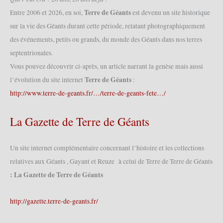
2014
(17/05/2014)
Terre de Géants
Entre 2006 et 2026, en soi,
est devenu un site historique
sur la vie des Géants durant cette période, relatant photographiquement
des événements, petits ou grands, du monde des Géants dans nos terres
septentrionales.
Vous pouvez découvrir ci-après, un article narrant la genèse mais aussi
Terre de Géants
l’évolution du site internet
:
http://www.terre-de-geants.fr/…/terre-de-geants-fete…/
La Gazette de Terre de Géants
Un site internet complémentaire concernant l’histoire et les collections
relatives aux Géants , Gayant et Reuze à celui de Terre de Terre de Géants
: La Gazette de Terre de Géants
http://gazette.terre-de-geants.fr/