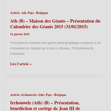
présentation
de
,
,
Article
Ath
Pays : Belgique
Jean
III
Ath (B) – Maison des Géants – Présentation du
le
Calendrier des Géants 2015 (31/01/2015)
bûcheron
31 janvier 2015
et
son
Vous pouvez consulter une galerie photographique consacrée à cet
mariage
événement en cliquant sur le lien ci-dessous : Présentation du
avec
Calendrier
Maria
accompagnée
Ath
Lire l’article »
de
(B)
Mariona
–
(25/04/2015)
Maison
des
Géants
,
,
Article
Irchonwelz (Ath)
Pays : Belgique
–
Présentation
Irchonwelz (Ath) (B) – Présentation,
du
bénédiction et cortège de Jean III de