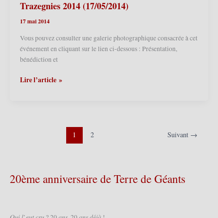
Calendrier
Trazegnies 2014 (17/05/2014)
des
17 mai 2014
Géants
2015
Vous pouvez consulter une galerie photographique consacrée à cet
(31/01/2015)
événement en cliquant sur le lien ci-dessous : Présentation,
bénédiction et
Irchonwelz
Lire l’article »
(Ath)
(B)
–
Présentation,
bénédiction
1
2
Suivant
→
et
cortège
de
20ème anniversaire de Terre de Géants
Jean
III
de
Trazegnies
𝑄𝑢𝑖 𝑙’𝑒𝑢𝑡 𝑐𝑟𝑢 ? 20 𝑎𝑛𝑠, 20 𝑎𝑛𝑠 𝑑𝑒́𝑗𝑎̀ !