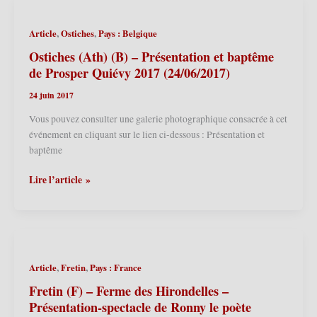
des
Géants
,
,
Article
Ostiches
Pays : Belgique
–
Présentation
Ostiches (Ath) (B) – Présentation et baptême
du
de Prosper Quiévy 2017 (24/06/2017)
Calendrier
24 juin 2017
des
Géants
Vous pouvez consulter une galerie photographique consacrée à cet
2018
événement en cliquant sur le lien ci-dessous : Présentation et
(27/01/2018)
baptême
Ostiches
Lire l’article »
(Ath)
(B)
–
Présentation
et
,
,
Article
Fretin
Pays : France
baptême
de
Fretin (F) – Ferme des Hirondelles –
Prosper
Présentation-spectacle de Ronny le poète