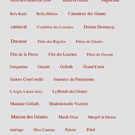
:
Calendrier des Géants
Bela Rada
Belle-Hélène
carnaval
Dorian Demarcq
Confrérie des Louches
Ducasse
Fiète des Rigolos
Frères de Géants
Fête de la Pierre
Fête des Louches
Fêtes de Gayant
Gayant
Goliath
Grand k'min
Gargantua
Isidore Court'orelle
Journées du Patrimoine
La Ronde des Géants
L'Aigle à deux têtes
Madame Goliath
Mademoiselle Victoire
Maison des Géants
Mardi-Gras
Margot la fileuse
Pelot
mariage
Miss Cantine
Pelette