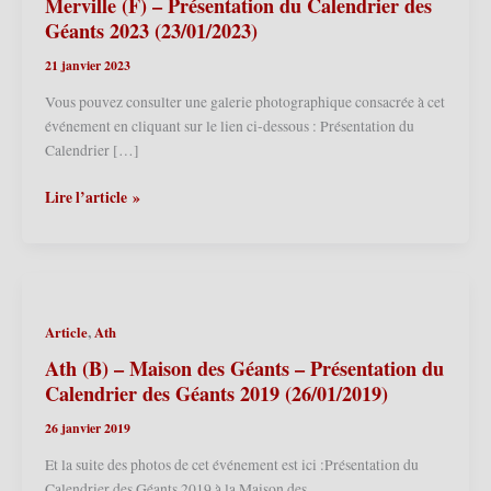
Merville (F) – Présentation du Calendrier des
Géants 2023 (23/01/2023)
21 janvier 2023
Vous pouvez consulter une galerie photographique consacrée à cet
événement en cliquant sur le lien ci-dessous : Présentation du
Calendrier […]
Merville
Lire l’article »
(F)
–
Présentation
du
Calendrier
,
Article
Ath
des
Géants
Ath (B) – Maison des Géants – Présentation du
2023
Calendrier des Géants 2019 (26/01/2019)
(23/01/2023)
26 janvier 2019
Et la suite des photos de cet événement est ici :Présentation du
Calendrier des Géants 2019 à la Maison des