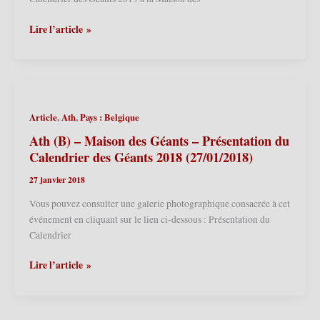
Ath
Lire l’article »
(B)
–
Maison
des
Géants
,
,
Article
Ath
Pays : Belgique
–
Présentation
Ath (B) – Maison des Géants – Présentation du
du
Calendrier des Géants 2018 (27/01/2018)
Calendrier
27 janvier 2018
des
Géants
Vous pouvez consulter une galerie photographique consacrée à cet
2019
événement en cliquant sur le lien ci-dessous : Présentation du
(26/01/2019)
Calendrier
Ath
Lire l’article »
(B)
–
Maison