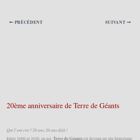
PRÉCÉDENT
SUIVANT
20ème anniversaire de Terre de Géants
𝑄𝑢𝑖 𝑙’𝑒𝑢𝑡 𝑐𝑟𝑢 ? 20 𝑎𝑛𝑠, 20 𝑎𝑛𝑠 𝑑𝑒́𝑗𝑎̀ !
Terre de Géants
Entre 2006 et 2026, en soi,
est devenu un site historique