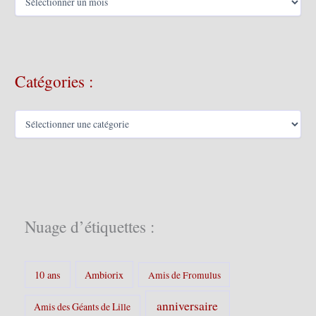
r
c
h
i
v
Catégories :
e
s
C
a
t
é
g
o
r
i
Nuage d’étiquettes :
e
s
:
10 ans
Ambiorix
Amis de Fromulus
anniversaire
Amis des Géants de Lille