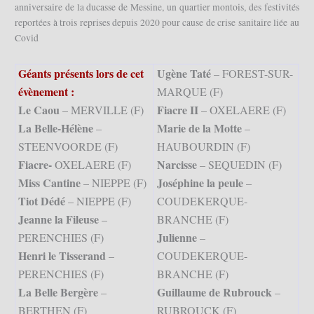
anniversaire de la ducasse de Messine, un quartier montois, des festivités
reportées à trois reprises depuis 2020 pour cause de crise sanitaire liée au
Covid
Géants présents lors de cet
Ugène Taté
– FOREST-SUR-
évènement :
MARQUE (F)
Le Caou
Fiacre II
– MERVILLE (F)
– OXELAERE (F)
La Belle-Hélène
Marie de la Motte
–
–
STEENVOORDE (F)
HAUBOURDIN (F)
Fiacre-
Narcisse
OXELAERE (F)
– SEQUEDIN (F)
Miss Cantine
Joséphine la peule
– NIEPPE (F)
–
Tiot Dédé
– NIEPPE (F)
COUDEKERQUE-
Jeanne la Fileuse
–
BRANCHE (F)
Julienne
PERENCHIES (F)
–
Henri le Tisserand
–
COUDEKERQUE-
PERENCHIES (F)
BRANCHE (F)
La Belle Bergère
Guillaume de Rubrouck
–
–
BERTHEN (F)
RUBROUCK (F)