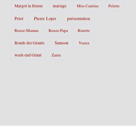
Margot la fileuse
mariage
Miss Cantine
Pelette
Pierre Loyer
présentation
Pelot
Reuze-Maman
Reuze-Papa
Rinette
Samson
Ronde des Géants
Voeux
week-end Géant
Zante