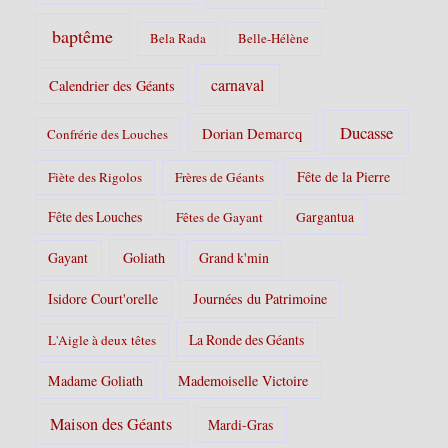
baptême
Bela Rada
Belle-Hélène
carnaval
Calendrier des Géants
Ducasse
Dorian Demarcq
Confrérie des Louches
Fête de la Pierre
Fiète des Rigolos
Frères de Géants
Fête des Louches
Fêtes de Gayant
Gargantua
Gayant
Goliath
Grand k'min
Isidore Court'orelle
Journées du Patrimoine
La Ronde des Géants
L'Aigle à deux têtes
Madame Goliath
Mademoiselle Victoire
Maison des Géants
Mardi-Gras