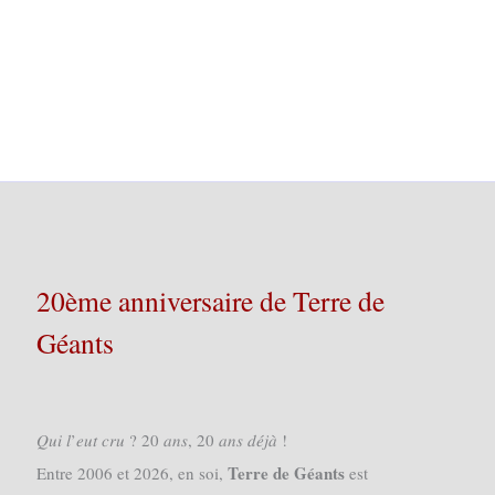
20ème anniversaire de Terre de
Géants
𝑄𝑢𝑖 𝑙’𝑒𝑢𝑡 𝑐𝑟𝑢 ? 20 𝑎𝑛𝑠, 20 𝑎𝑛𝑠 𝑑𝑒́𝑗𝑎̀ !
Terre de Géants
Entre 2006 et 2026, en soi,
est