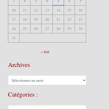
7
3
4
5
6
8
9
10
11
12
13
14
15
16
17
18
19
20
21
22
23
24
25
26
27
28
29
30
31
« Juil
Archives
A
r
c
h
Catégories :
i
v
e
C