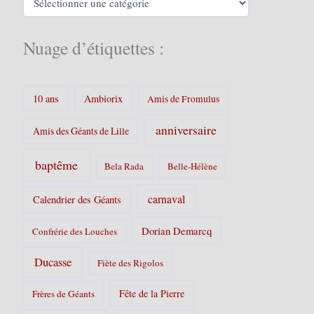
s
a
t
é
Nuage d’étiquettes :
g
o
r
i
10 ans
Ambiorix
Amis de Fromulus
e
s
anniversaire
Amis des Géants de Lille
:
baptême
Bela Rada
Belle-Hélène
carnaval
Calendrier des Géants
Dorian Demarcq
Confrérie des Louches
Ducasse
Fiète des Rigolos
Fête de la Pierre
Frères de Géants