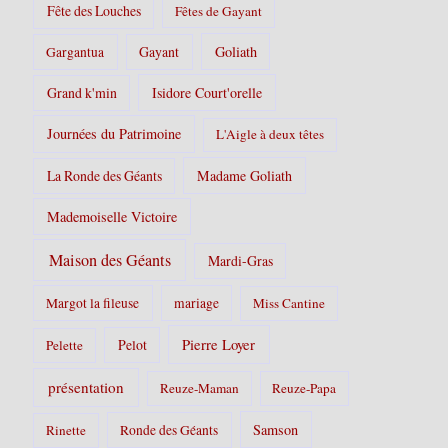
Fête des Louches
Fêtes de Gayant
Gayant
Goliath
Gargantua
Grand k'min
Isidore Court'orelle
Journées du Patrimoine
L'Aigle à deux têtes
La Ronde des Géants
Madame Goliath
Mademoiselle Victoire
Maison des Géants
Mardi-Gras
Margot la fileuse
mariage
Miss Cantine
Pierre Loyer
Pelot
Pelette
présentation
Reuze-Maman
Reuze-Papa
Samson
Rinette
Ronde des Géants