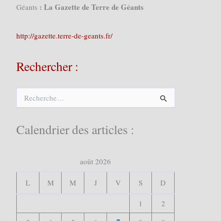
: La Gazette de Terre de Géants
Géants
http://gazette.terre-de-geants.fr/
Rechercher :
R
e
c
h
Calendrier des articles :
e
r
c
août 2026
h
e
r
L
M
M
J
V
S
D
:
1
2