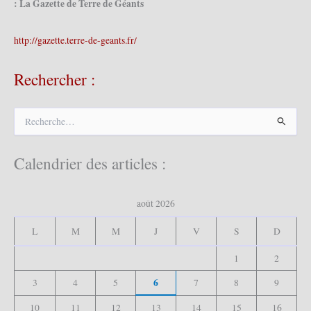
: La Gazette de Terre de Géants
http://gazette.terre-de-geants.fr/
Rechercher :
R
e
c
h
Calendrier des articles :
e
r
c
août 2026
h
e
L
M
M
J
V
S
D
r
1
2
:
6
3
4
5
7
8
9
10
11
12
13
14
15
16