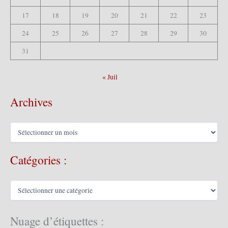
17
18
19
20
21
22
23
24
25
26
27
28
29
30
31
« Juil
Archives
A
r
c
Catégories :
h
i
v
C
e
a
s
t
é
Nuage d’étiquettes :
g