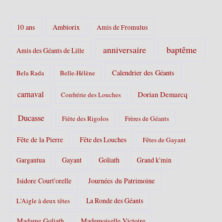
o
r
10 ans
Ambiorix
i
Amis de Fromulus
e
s
baptême
anniversaire
Amis des Géants de Lille
:
Calendrier des Géants
Bela Rada
Belle-Hélène
carnaval
Dorian Demarcq
Confrérie des Louches
Ducasse
Fiète des Rigolos
Frères de Géants
Fête de la Pierre
Fête des Louches
Fêtes de Gayant
Gayant
Goliath
Grand k'min
Gargantua
Isidore Court'orelle
Journées du Patrimoine
La Ronde des Géants
L'Aigle à deux têtes
Madame Goliath
Mademoiselle Victoire