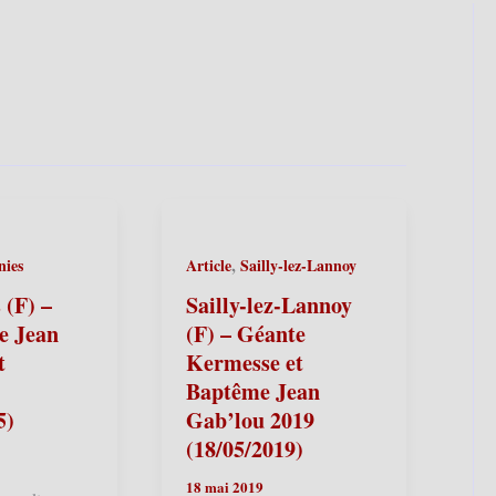
,
ies
Article
Sailly-lez-Lannoy
 (F) –
Sailly-lez-Lannoy
e Jean
(F) – Géante
t
Kermesse et
Baptême Jean
5)
Gab’lou 2019
(18/05/2019)
18 mai 2019