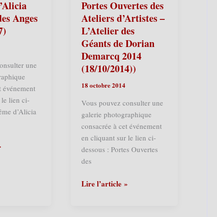
Calendrier
Alicia
Portes Ouvertes des
des
des Anges
Ateliers d’Artistes –
Géants
7)
L’Atelier des
2018
Géants de Dorian
(27/01/2018)
Demarcq 2014
onsulter une
(18/10/2014))
raphique
18 octobre 2014
et événement
le lien ci-
Vous pouvez consulter une
ême d’Alicia
galerie photographique
consacrée à cet événement
en cliquant sur le lien ci-
»
dessous : Portes Ouvertes
des
Ronchin
Lire l’article »
(F)
–