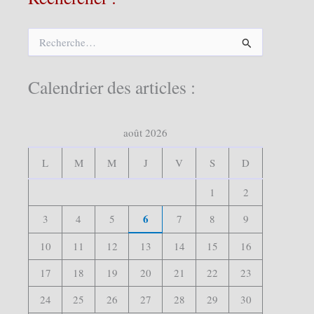
R
e
c
h
Calendrier des articles :
e
r
c
août 2026
h
e
r
L
M
M
J
V
S
D
:
1
2
6
3
4
5
7
8
9
10
11
12
13
14
15
16
17
18
19
20
21
22
23
24
25
26
27
28
29
30