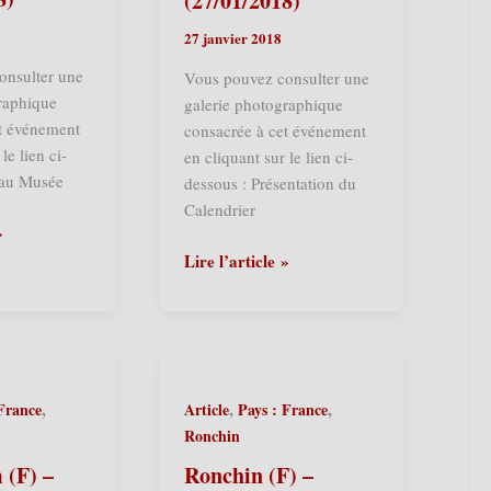
(27/01/2018)
27 janvier 2018
onsulter une
Vous pouvez consulter une
raphique
galerie photographique
et événement
consacrée à cet événement
le lien ci-
en cliquant sur le lien ci-
 au Musée
dessous : Présentation du
Calendrier
»
Ath
Lire l’article »
(B)
–
Maison
des
Géants
,
,
,
 France
Article
Pays : France
–
Ronchin
Présentation
du
 (F) –
Ronchin (F) –