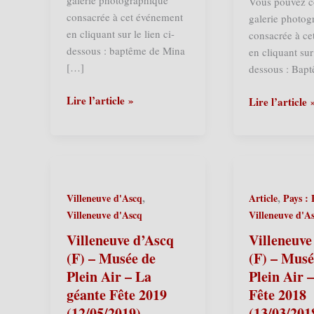
galerie photographique
Vous pouvez c
consacrée à cet événement
galerie photog
en cliquant sur le lien ci-
consacrée à c
dessous : baptême de Mina
en cliquant sur 
[…]
dessous : Bap
La
Lire l’article »
Wahagnies
Lire l’article 
Gorgue
(F)
(F)
–
–
Baptême
Baptême
de
de
Jean
,
,
Villeneuve d'Ascq
Article
Pays :
Mina
Badoulet
Villeneuve d'Ascq
Villeneuve d'A
des
et
dix
carnaval
Villeneuve d’Ascq
Villeneuve
Cailloux
(04/05/2025)
(F) – Musée de
(F) – Musé
(24/05/2025)
Plein Air – La
Plein Air 
géante Fête 2019
Fête 2018
(12/05/2019)
(13/03/201