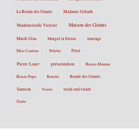
La Ronde des Géants
Madame Goliath
Maison des Géants
Mademoiselle Victoire
Mardi-Gras
Margot la fileuse
mariage
Pelot
Miss Cantine
Pelette
Pierre Loyer
présentation
Reuze-Maman
Reuze-Papa
Rinette
Ronde des Géants
Samson
Voeux
week-end Géant
Zante