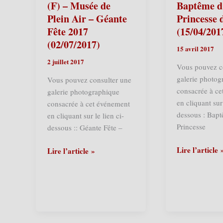
géante
Fête
(F) – Musée de
Baptême d’
Fête
2018
Plein Air – Géante
Princesse 
2019
(13/03/2018)
Fête 2017
(15/04/201
(12/05/2019)
(02/07/2017)
15 avril 2017
2 juillet 2017
Vous pouvez c
galerie photog
Vous pouvez consulter une
consacrée à c
galerie photographique
en cliquant sur 
consacrée à cet événement
dessous : Bapt
en cliquant sur le lien ci-
Princesse
dessous :: Géante Fête –
Terdeghem
Lire l’article 
Villeneuve
Lire l’article »
(F)
d’Ascq
–
(F)
Baptême
–
d’Alicia
Musée
Princesse
de
des
Plein