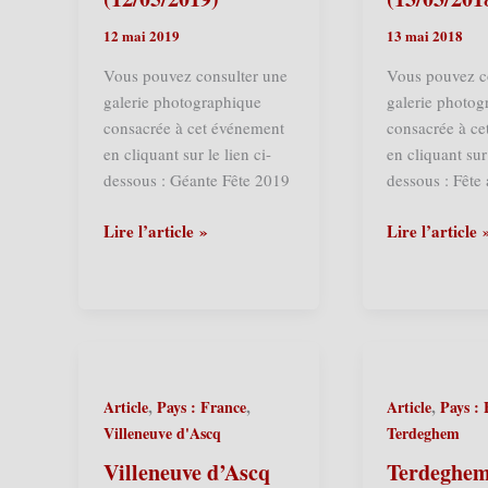
12 mai 2019
13 mai 2018
Vous pouvez consulter une
Vous pouvez c
galerie photographique
galerie photog
consacrée à cet événement
consacrée à c
en cliquant sur le lien ci-
en cliquant sur 
dessous : Géante Fête 2019
dessous : Fête
Villeneuve
Villeneuve
Lire l’article »
Lire l’article 
d’Ascq
d’Ascq
(F)
(F)
–
–
Musée
Musée
de
de
Plein
Plein
,
,
,
Article
Pays : France
Article
Pays :
Air
Air
Villeneuve d'Ascq
Terdeghem
–
–
La
Géante
Villeneuve d’Ascq
Terdeghem