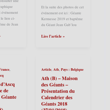
onsulter une
raphique
Et la suite des photos de cet
et événement
événement est ici : Géante
le lien ci-
Kermesse 2019 et baptême
tême de Jean
du Géant Jean Gab’lou
»
Sailly-
Lire l’article »
lez-
Lannoy
(F)
–
Géante
,
,
,
 France
Article
Ath
Pays : Belgique
Kermesse
scq
et
Ath (B) – Maison
Baptême
 d’Ascq
des Géants –
Jean
e de
Présentation du
Gab’lou
– Géante
Calendrier des
2019
Géants 2018
(18/05/2019)
8)