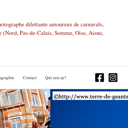
photographe dilettante amoureux de carnavals,
ze (Nord, Pas-de-Calais, Somme, Oise, Aisne,
ographie
Contact
Qui suis-je?