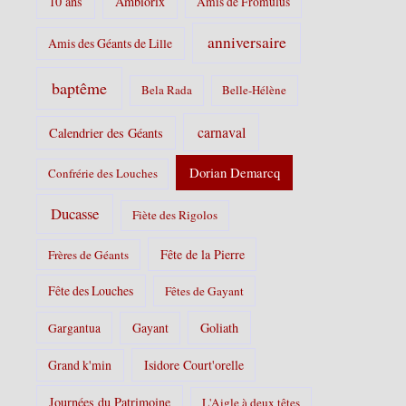
10 ans
Ambiorix
Amis de Fromulus
e
s
anniversaire
Amis des Géants de Lille
:
baptême
Bela Rada
Belle-Hélène
carnaval
Calendrier des Géants
Dorian Demarcq
Confrérie des Louches
Ducasse
Fiète des Rigolos
Fête de la Pierre
Frères de Géants
Fête des Louches
Fêtes de Gayant
Gayant
Goliath
Gargantua
Grand k'min
Isidore Court'orelle
Journées du Patrimoine
L'Aigle à deux têtes