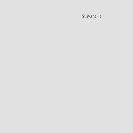
Portes
Ouvertes
des
Suivant
→
Ateliers
d’Artistes
–
L’Atelier
des
Géants
de
Dorian
Demarcq
2014
(18/10/2014))