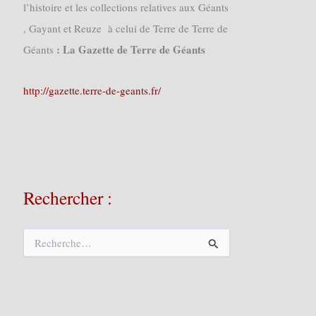
l’histoire et les collections relatives aux Géants
, Gayant et Reuze à celui de Terre de Terre de
: La Gazette de Terre de Géants
Géants
http://gazette.terre-de-geants.fr/
Rechercher :
R
e
c
h
e
r