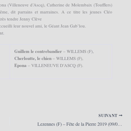
na (Villeneuve d’Ascq), Catherine de Molembaix (Toufflers)
ême, dit parrains et marraines. A ce titre les jeunes Cléo
très tendre Jenny Clève
cueilli leur nouvel ami, le Géant Jean Gab’lou.
nt.
Guillem le contrebandier
– WILLEMS (F),
Cherloutte, le chien
– WILLEMS (F),
Epona
– VILLENEUVE D’ASCQ (F).
SUIVANT
Lezennes (F) – Fête de la Pierre 2019 (09/06/2019)