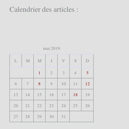
c
Calendrier des articles :
h
e
r
:
mai 2019
L
M
M
J
V
S
D
1
2
3
4
5
6
7
8
9
10
11
12
13
14
15
16
17
18
19
20
21
22
23
24
25
26
27
28
29
30
31