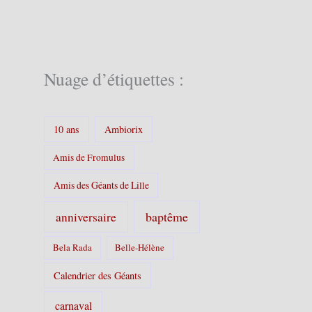
g
o
r
i
e
Nuage d’étiquettes :
s
:
10 ans
Ambiorix
Amis de Fromulus
Amis des Géants de Lille
baptême
anniversaire
Bela Rada
Belle-Hélène
Calendrier des Géants
carnaval