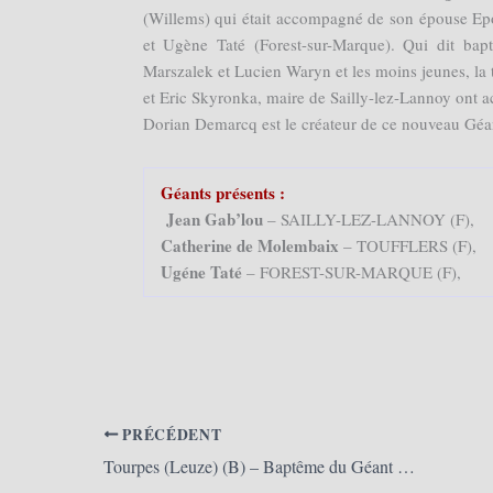
(Willems) qui était accompagné de son épouse Epo
et Ugène Taté (Forest-sur-Marque). Qui dit bapt
Marszalek et Lucien Waryn et les moins jeunes, la 
et Eric Skyronka, maire de Sailly-lez-Lannoy ont ac
Dorian Demarcq est le créateur de ce nouveau Géa
Géants présents :
Jean Gab’lou
– SAILLY-LEZ-LANNOY (F),
Catherine de Molembaix
– TOUFFLERS (F),
Ugéne Taté
– FOREST-SUR-MARQUE (F),
PRÉCÉDENT
Tourpes (Leuze) (B) – Baptême du Géant Armand 2019 (18/05/2019)