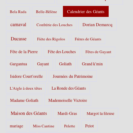
:
Calendrier des Géants
Bela Rada
Belle-Hélène
carnaval
Dorian Demarcq
Confrérie des Louches
Ducasse
Fiète des Rigolos
Frères de Géants
Fête de la Pierre
Fête des Louches
Fêtes de Gayant
Gayant
Goliath
Grand k'min
Gargantua
Isidore Court'orelle
Journées du Patrimoine
La Ronde des Géants
L'Aigle à deux têtes
Madame Goliath
Mademoiselle Victoire
Maison des Géants
Mardi-Gras
Margot la fileuse
Pelot
mariage
Miss Cantine
Pelette