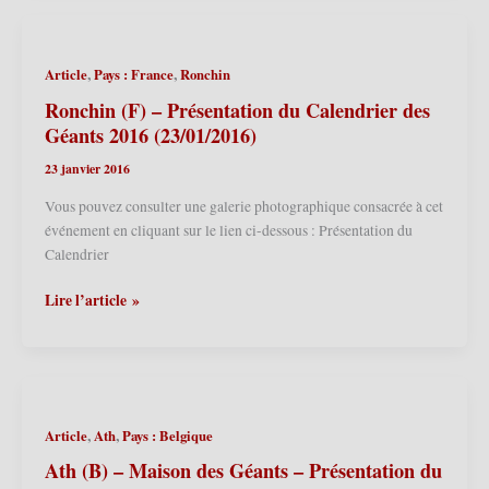
Présentation
du
Calendrier
,
,
Article
Pays : France
Ronchin
des
Géants
Ronchin (F) – Présentation du Calendrier des
2017
Géants 2016 (23/01/2016)
(21/01/2017)
23 janvier 2016
Vous pouvez consulter une galerie photographique consacrée à cet
événement en cliquant sur le lien ci-dessous : Présentation du
Calendrier
Ronchin
Lire l’article »
(F)
–
Présentation
du
Calendrier
,
,
Article
Ath
Pays : Belgique
des
Géants
Ath (B) – Maison des Géants – Présentation du