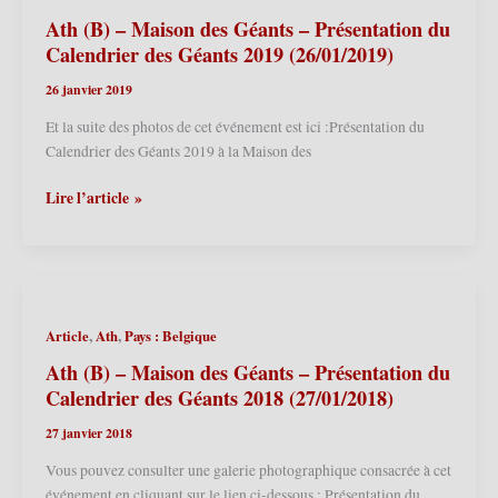
–
Présentation
Ath (B) – Maison des Géants – Présentation du
du
Calendrier des Géants 2019 (26/01/2019)
Calendrier
26 janvier 2019
des
Géants
Et la suite des photos de cet événement est ici :Présentation du
2020
Calendrier des Géants 2019 à la Maison des
(25/01/2020)
Ath
Lire l’article »
(B)
–
Maison
des
Géants
,
,
Article
Ath
Pays : Belgique
–
Présentation
Ath (B) – Maison des Géants – Présentation du
du
Calendrier des Géants 2018 (27/01/2018)
Calendrier
27 janvier 2018
des
Géants
Vous pouvez consulter une galerie photographique consacrée à cet
2019
événement en cliquant sur le lien ci-dessous : Présentation du