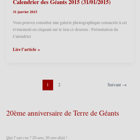
2016
Calendrier des Géants 2015 (31/01/2015)
(23/01/2016)
31 janvier 2015
Vous pouvez consulter une galerie photographique consacrée à cet
événement en cliquant sur le lien ci-dessous : Présentation du
Calendrier
Ath
Lire l’article »
(B)
–
Maison
des
Géants
1
2
Suivant
→
–
Présentation
du
20ème anniversaire de Terre de Géants
Calendrier
des
Géants
2015
𝑄𝑢𝑖 𝑙’𝑒𝑢𝑡 𝑐𝑟𝑢 ? 20 𝑎𝑛𝑠, 20 𝑎𝑛𝑠 𝑑𝑒́𝑗𝑎̀ !
(31/01/2015)