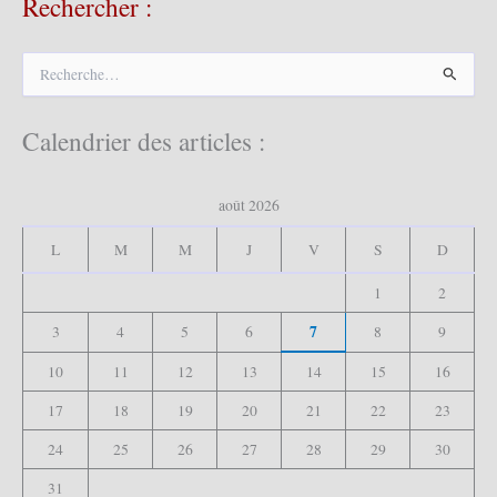
Rechercher :
R
e
c
h
Calendrier des articles :
e
r
c
août 2026
h
e
L
M
M
J
V
S
D
r
1
2
:
7
3
4
5
6
8
9
10
11
12
13
14
15
16
17
18
19
20
21
22
23
24
25
26
27
28
29
30
31