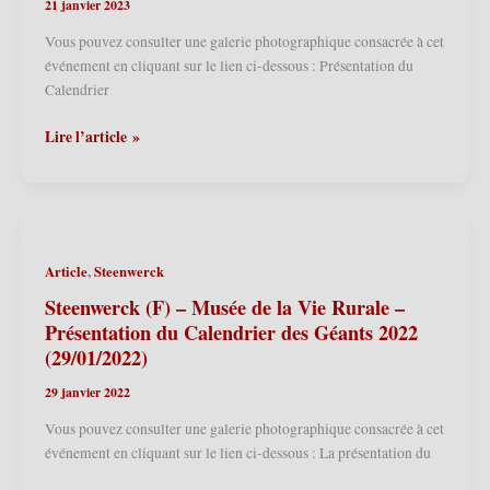
21 janvier 2023
des
Géants
Vous pouvez consulter une galerie photographique consacrée à cet
2026
événement en cliquant sur le lien ci-dessous : Présentation du
(24/01/2026)
Calendrier
Merville
Lire l’article »
(F)
–
Présentation
du
Calendrier
,
Article
Steenwerck
des
Géants
Steenwerck (F) – Musée de la Vie Rurale –
2023
Présentation du Calendrier des Géants 2022
(23/01/2023)
(29/01/2022)
29 janvier 2022
Vous pouvez consulter une galerie photographique consacrée à cet
événement en cliquant sur le lien ci-dessous : La présentation du