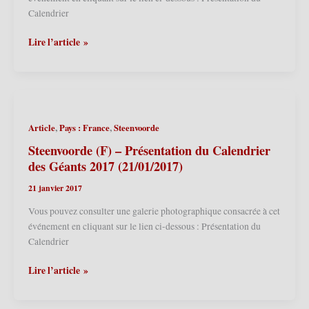
(26/01/2019)
Calendrier
Ath
Lire l’article »
(B)
–
Maison
des
Géants
,
,
Article
Pays : France
Steenvoorde
–
Présentation
Steenvoorde (F) – Présentation du Calendrier
du
des Géants 2017 (21/01/2017)
Calendrier
21 janvier 2017
des
Géants
Vous pouvez consulter une galerie photographique consacrée à cet
2018
événement en cliquant sur le lien ci-dessous : Présentation du
(27/01/2018)
Calendrier
Steenvoorde
Lire l’article »
(F)
–