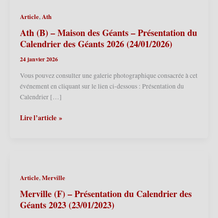
,
Article
Ath
Ath (B) – Maison des Géants – Présentation du
Calendrier des Géants 2026 (24/01/2026)
24 janvier 2026
Vous pouvez consulter une galerie photographique consacrée à cet
événement en cliquant sur le lien ci-dessous : Présentation du
Calendrier […]
Ath
Lire l’article »
(B)
–
Maison
des
Géants
,
Article
Merville
–
Présentation
Merville (F) – Présentation du Calendrier des
du
Géants 2023 (23/01/2023)
Calendrier