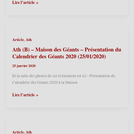
Steenwerck
Lire l’article »
(F)
–
Musée
de
la
,
Article
Ath
Vie
Rurale
Ath (B) – Maison des Géants – Présentation du
–
Calendrier des Géants 2020 (25/01/2020)
Présentation
25 janvier 2020
du
Calendrier
Et la suite des photos de cet événement est ici : Présentation du
des
Calendrier des Géants 2020 à la Maison
Géants
2022
Ath
Lire l’article »
(29/01/2022)
(B)
–
Maison
des
Géants
,
Article
Ath