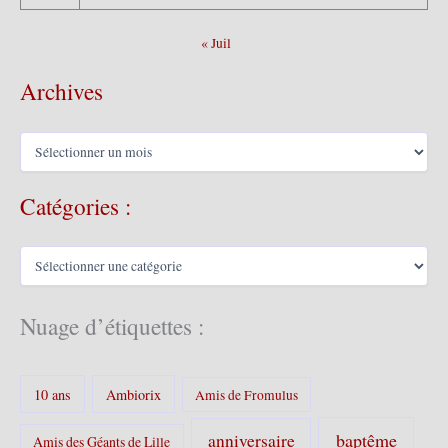
« Juil
Archives
A
r
c
Catégories :
h
i
v
C
e
a
s
t
é
Nuage d’étiquettes :
g
o
r
10 ans
Ambiorix
i
Amis de Fromulus
e
s
baptême
anniversaire
Amis des Géants de Lille