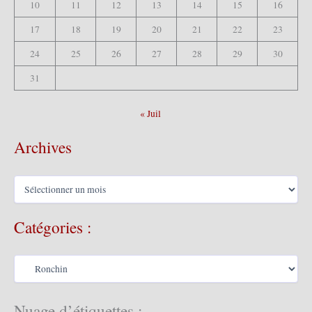
10
11
12
13
14
15
16
17
18
19
20
21
22
23
24
25
26
27
28
29
30
31
« Juil
Archives
A
r
c
Catégories :
h
i
v
C
e
a
s
t
é
Nuage d’étiquettes :