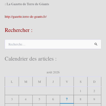
: La Gazette de Terre de Géants
http://gazette.terre-de-geants.fr/
Rechercher :
R
e
c
h
Calendrier des articles :
e
r
c
août 2026
h
e
L
M
M
J
V
S
D
r
1
2
:
7
3
4
5
6
8
9