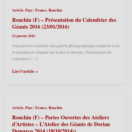
,
,
Article
Pays : France
Ronchin
Ronchin (F) – Présentation du Calendrier des
Géants 2016 (23/01/2016)
23 janvier 2016
Vous pouvez consulter une galerie photographique consacrée à cet
événement en cliquant sur le lien ci-dessous : Présentation du
Calendrier […]
Ronchin
Lire l’article »
(F)
–
Présentation
du
Calendrier
,
,
Article
Pays : France
Ronchin
des
Géants
Ronchin (F) – Portes Ouvertes des Ateliers
2016
d’Artistes – L’Atelier des Géants de Dorian
(23/01/2016)
Demarcq 2014 (18/10/2014))