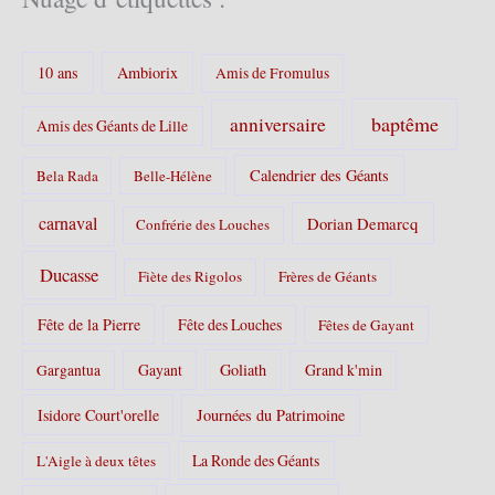
g
o
r
10 ans
Ambiorix
i
Amis de Fromulus
e
s
baptême
anniversaire
Amis des Géants de Lille
:
Calendrier des Géants
Bela Rada
Belle-Hélène
carnaval
Dorian Demarcq
Confrérie des Louches
Ducasse
Fiète des Rigolos
Frères de Géants
Fête de la Pierre
Fête des Louches
Fêtes de Gayant
Gayant
Goliath
Grand k'min
Gargantua
Isidore Court'orelle
Journées du Patrimoine
La Ronde des Géants
L'Aigle à deux têtes