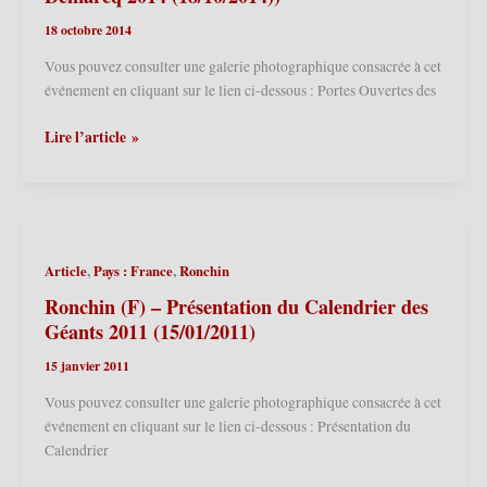
18 octobre 2014
Vous pouvez consulter une galerie photographique consacrée à cet
événement en cliquant sur le lien ci-dessous : Portes Ouvertes des
Ronchin
Lire l’article »
(F)
–
Portes
Ouvertes
des
,
,
Article
Pays : France
Ronchin
Ateliers
d’Artistes
Ronchin (F) – Présentation du Calendrier des
–
Géants 2011 (15/01/2011)
L’Atelier
15 janvier 2011
des
Géants
Vous pouvez consulter une galerie photographique consacrée à cet
de
événement en cliquant sur le lien ci-dessous : Présentation du
Dorian
Calendrier
Demarcq