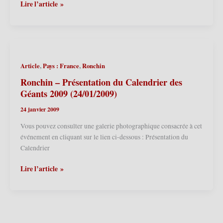
2014
Ronchin
Lire l’article »
(18/10/2014))
(F)
–
Présentation
du
Calendrier
,
,
Article
Pays : France
Ronchin
des
Géants
Ronchin – Présentation du Calendrier des
2011
Géants 2009 (24/01/2009)
(15/01/2011)
24 janvier 2009
Vous pouvez consulter une galerie photographique consacrée à cet
événement en cliquant sur le lien ci-dessous : Présentation du
Calendrier
Ronchin
Lire l’article »
–
Présentation
du
Calendrier