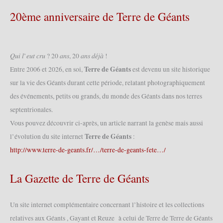
des
Géants
20ème anniversaire de Terre de Géants
2009
(24/01/2009)
𝑄𝑢𝑖 𝑙’𝑒𝑢𝑡 𝑐𝑟𝑢 ? 20 𝑎𝑛𝑠, 20 𝑎𝑛𝑠 𝑑𝑒́𝑗𝑎̀ !
Terre de Géants
Entre 2006 et 2026, en soi,
est devenu un site historique
sur la vie des Géants durant cette période, relatant photographiquement
des événements, petits ou grands, du monde des Géants dans nos terres
septentrionales.
Vous pouvez découvrir ci-après, un article narrant la genèse mais aussi
Terre de Géants
l’évolution du site internet
:
http://www.terre-de-geants.fr/…/terre-de-geants-fete…/
La Gazette de Terre de Géants
Un site internet complémentaire concernant l’histoire et les collections
relatives aux Géants , Gayant et Reuze à celui de Terre de Terre de Géants