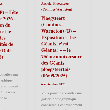
,
es
Article
Ploegsteert
(Comines-Warneton)
F) – Fête
Ploegsteert
re 2026 –
(Comines-
on du
Warneton) (B) –
est le
Exposition « Les
des
Géants, c’est
ités de
Géants! » – le
e Dalt
75ème anniversaire
6)
des Géants
ploegsteertois
onsulter une
(06/09/2025)
raphique
6 septembre 2025
et événement
le lien ci-
Vous pouvez consulter une
de la
galerie photographique
consacrée à cet événement
»