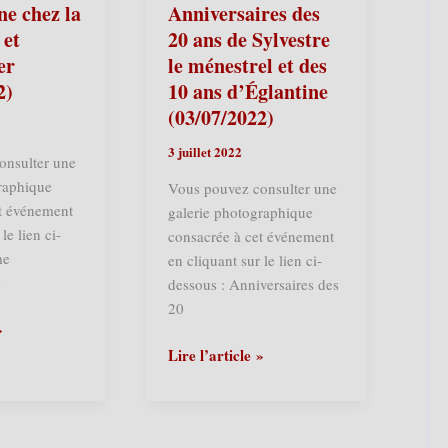
Fromulus
e chez la
Anniversaires des
(30/04/2023)
 et
20 ans de Sylvestre
er
le ménestrel et des
2)
10 ans d’Églantine
(03/07/2022)
3 juillet 2022
onsulter une
raphique
Vous pouvez consulter une
et événement
galerie photographique
le lien ci-
consacrée à cet événement
me
en cliquant sur le lien ci-
e
dessous : Anniversaires des
20
»
Saint-
Lire l’article »
Sylvestre-
Cappel
(F)