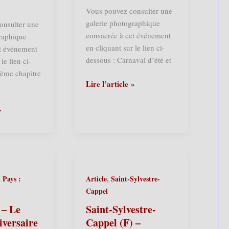
Géants
Vous pouvez consulter une
ploegsteertois
galerie photographique
onsulter une
(06/09/2025)
consacrée à cet événement
raphique
en cliquant sur le lien ci-
et événement
dessous : Carnaval d’été et
le lien ci-
ème chapitre
Steenvoorde
Lire l’article »
(F)
–
»
Carnaval
d’été
et
le
110ème
,
,
Pays :
Article
Saint-Sylvestre-
anniversaire
Cappel
des
Amis
 – Le
Saint-Sylvestre-
de
iversaire
Cappel (F) –