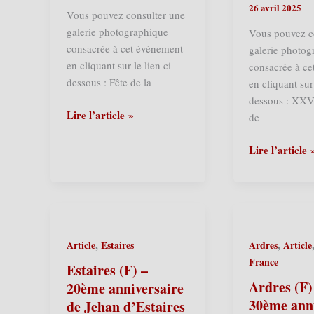
de
26 avril 2025
Vous pouvez consulter une
Vilassar
galerie photographique
Vous pouvez c
de
consacrée à cet événement
galerie photog
Dalt
en cliquant sur le lien ci-
consacrée à c
(13/06/2026)
dessous : Fête de la
en cliquant sur 
dessous : XXV
Lezennes
Lire l’article »
de
(F)
–
Marquette-
Lire l’article 
Fête
lez-
de
Lille
la
(F)
Pierre
–
et
XXVè
,
,
Article
Estaires
Ardres
Article
25ème
Chapitre
France
anniversaire
de
Estaires (F) –
d’Isidore
la
Ardres (F)
20ème anniversaire
Court’Orelle
Confrérie
30ème ann
de Jehan d’Estaires