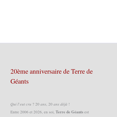
20ème anniversaire de Terre de
Géants
𝑄𝑢𝑖 𝑙’𝑒𝑢𝑡 𝑐𝑟𝑢 ? 20 𝑎𝑛𝑠, 20 𝑎𝑛𝑠 𝑑𝑒́𝑗𝑎̀ !
Terre de Géants
Entre 2006 et 2026, en soi,
est