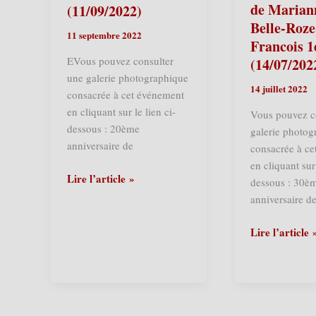
(22/06/2025)
de
de Mariann
(11/09/2022)
la
Belle-Roze
11 septembre 2022
Cité
Francois 1
des
EVous pouvez consulter
(14/07/202
Chapons
une galerie photographique
–
14 juillet 2022
consacrée à cet événement
Jeanne
en cliquant sur le lien ci-
Vous pouvez c
de
dessous : 20ème
galerie photog
Flandre
anniversaire de
consacrée à c
(26/04/2025)
en cliquant sur 
Estaires
Lire l’article »
dessous : 30è
(F)
anniversaire d
–
20ème
Ardres
Lire l’article 
anniversaire
(F)
de
–
Jehan
Le
d’Estaires
30ème
(11/09/2022)
anniversaire