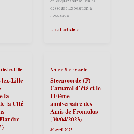
en cliquant sur le lien ci-
dessous : Exposition à
l’occasion
Ploegsteert
Lire l’article »
(Comines-
Warneton)
(B)
–
Exposition
,
te-lez-Lille
Article
Steenvoorde
« Les
Géants,
lez-Lille
Steenvoorde (F) –
c’est
è
Carnaval d’été et le
Géants! »
e la
110ème
–
de la Cité
anniversaire des
le
ns –
Amis de Fromulus
75ème
 Flandre
(30/04/2023)
anniversaire
5)
des
30 avril 2023