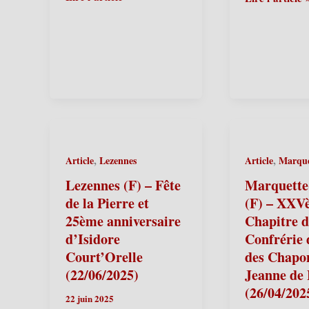
Sylvestre-
(F)
Cappel
–
(F)
Fête
–
de
Anniversaires
la
de
Pierre
Sylvestre
2026
le
–
ménestrel
Présentation
,
,
Article
Lezennes
Article
Marquet
(25
du
ans)
nouvel
Lezennes (F) – Fête
Marquette-
et
Ernest
de la Pierre et
(F) – XXV
Églantine
le
25ème anniversaire
Chapitre d
(15
peintre
d’Isidore
Confrérie 
ans)
et
Court’Orelle
des Chapo
(04/07/2026)
des
(22/06/2025)
Jeanne de
Géants
(26/04/202
invités
22 juin 2025