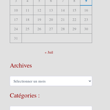
9
3
4
5
6
7
8
10
11
12
13
14
15
16
17
18
19
20
21
22
23
24
25
26
27
28
29
30
31
« Juil
Archives
A
r
c
h
Catégories :
i
v
e
C