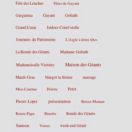
Fête des Louches
Fêtes de Gayant
Gayant
Goliath
Gargantua
Grand k'min
Isidore Court'orelle
Journées du Patrimoine
L'Aigle à deux têtes
La Ronde des Géants
Madame Goliath
Maison des Géants
Mademoiselle Victoire
Mardi-Gras
Margot la fileuse
mariage
Pelot
Miss Cantine
Pelette
Pierre Loyer
présentation
Reuze-Maman
Reuze-Papa
Rinette
Ronde des Géants
Samson
Voeux
week-end Géant