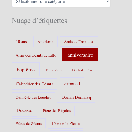
s
a
t
é
Nuage d’étiquettes :
g
o
r
i
10 ans
Ambiorix
Amis de Fromulus
e
s
anniversaire
Amis des Géants de Lille
:
baptême
Bela Rada
Belle-Hélène
carnaval
Calendrier des Géants
Dorian Demarcq
Confrérie des Louches
Ducasse
Fiète des Rigolos
Fête de la Pierre
Frères de Géants