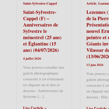
,
Saint-Sylvestre-Cappel
Article
Lezenn
Saint-Sylvestre-
Lezennes (
Cappel (F) –
de la Pier
Anniversaires de
Présentati
Sylvestre le
nouvel Ern
ménestrel (25 ans)
peintre et 
et Églantine (15
Géants inv
ans) (04/07/2026)
Vilassar d
(13/06/202
4 juillet 2026
13 juin 2026
Vous pouvez consulter une
galerie photographique
Vous pouvez c
consacrée à cet événement
galerie photog
en cliquant sur le lien ci-
consacrée à c
dessous : Anniversaires de
en cliquant sur 
Sylvestre […]
dessous : Fête 
Saint-
Lire l’article »
Lezennes
Lire l’article 