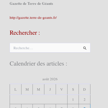
Gazette de Terre de Géants
http://gazette.terre-de-geants.fr/
Rechercher :
R
e
c
h
Calendrier des articles :
e
r
c
août 2026
h
e
r
L
M
M
J
V
S
D
:
1
2