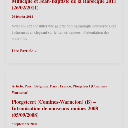
Muncque et Jean-Baptiste de la Rabecque 2011
–
(26/02/2011)
le
26 février 2011
75ème
anniversaire
Vous pouvez consulter une galerie photographique consacrée à cet
des
événement en cliquant sur le lien ci-dessous : Présentation des
Géants
nouvelles
ploegsteertois
(06/09/2025)
Ploegsteert
Lire l’article »
(Comines-
Warneton)
(B)
–
Nouvelles
,
,
,
Article
Pays : Belgique
Pays : France
Ploegsteert (Comines-
têtes
Warneton)
des
Géants
Ploegsteert (Comines-Warneton) (B) –
Mélanie
Intronisation de nouveaux moines 2008
de
(05/09/2008)
la
5 septembre 2008
Muncque