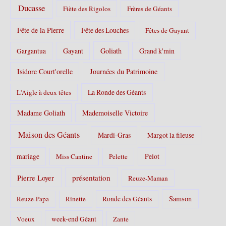
Ducasse
Fiète des Rigolos
Frères de Géants
Fête de la Pierre
Fête des Louches
Fêtes de Gayant
Gayant
Goliath
Grand k'min
Gargantua
Isidore Court'orelle
Journées du Patrimoine
La Ronde des Géants
L'Aigle à deux têtes
Madame Goliath
Mademoiselle Victoire
Maison des Géants
Mardi-Gras
Margot la fileuse
Pelot
mariage
Miss Cantine
Pelette
Pierre Loyer
présentation
Reuze-Maman
Samson
Reuze-Papa
Rinette
Ronde des Géants
Voeux
week-end Géant
Zante