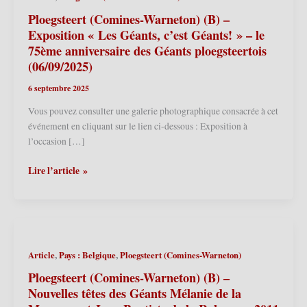
Ploegsteert (Comines-Warneton) (B) –
Exposition « Les Géants, c’est Géants! » – le
75ème anniversaire des Géants ploegsteertois
(06/09/2025)
6 septembre 2025
Vous pouvez consulter une galerie photographique consacrée à cet
événement en cliquant sur le lien ci-dessous : Exposition à
l’occasion […]
Ploegsteert
Lire l’article »
(Comines-
Warneton)
(B)
–
Exposition
,
,
Article
Pays : Belgique
Ploegsteert (Comines-Warneton)
« Les
Géants,
Ploegsteert (Comines-Warneton) (B) –
c’est
Nouvelles têtes des Géants Mélanie de la
Géants! »