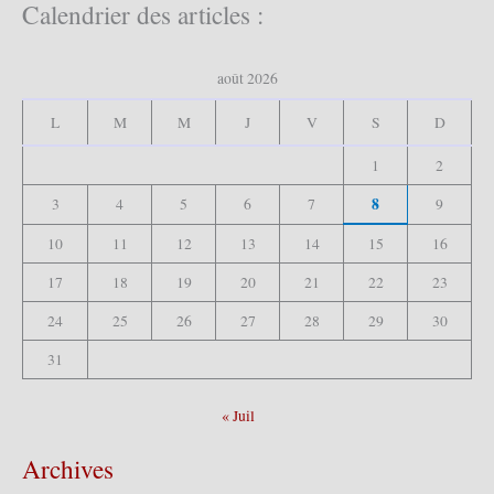
h
Calendrier des articles :
e
r
c
août 2026
h
e
L
M
M
J
V
S
D
r
1
2
:
8
3
4
5
6
7
9
10
11
12
13
14
15
16
17
18
19
20
21
22
23
24
25
26
27
28
29
30
31
« Juil
Archives