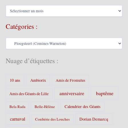
A
r
c
Catégories :
h
i
v
C
e
a
s
t
é
Nuage d’étiquettes :
g
o
r
10 ans
Ambiorix
i
Amis de Fromulus
e
s
baptême
anniversaire
Amis des Géants de Lille
:
Calendrier des Géants
Bela Rada
Belle-Hélène
carnaval
Dorian Demarcq
Confrérie des Louches