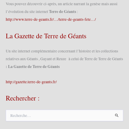
Vous pouvez découvrir ci-après, un article narrant la genèse mais aussi
Terre de Géants
l’évolution du site internet
:
http://www.terre-de-geants.fr/…/terre-de-geants-fete…/
La Gazette de Terre de Géants
Un site internet complémentaire concernant l’histoire et les collections
relatives aux Géants , Gayant et Reuze à celui de Terre de Terre de Géants
: La Gazette de Terre de Géants
http://gazette.terre-de-geants.fr/
Rechercher :
R
e
c