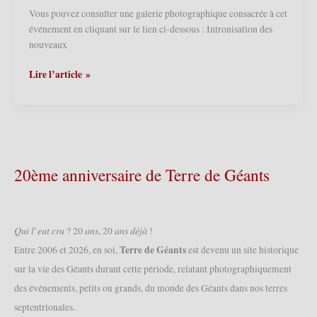
et
Vous pouvez consulter une galerie photographique consacrée à cet
Jean-
événement en cliquant sur le lien ci-dessous : Intronisation des
Baptiste
nouveaux
de
la
Ploegsteert
Lire l’article »
Rabecque
(Comines-
2011
Warneton)
(26/02/2011)
(B)
–
Intronisation
de
20ème anniversaire de Terre de Géants
nouveaux
moines
2008
(05/09/2008)
𝑄𝑢𝑖 𝑙’𝑒𝑢𝑡 𝑐𝑟𝑢 ? 20 𝑎𝑛𝑠, 20 𝑎𝑛𝑠 𝑑𝑒́𝑗𝑎̀ !
Terre de Géants
Entre 2006 et 2026, en soi,
est devenu un site historique
sur la vie des Géants durant cette période, relatant photographiquement
des événements, petits ou grands, du monde des Géants dans nos terres
septentrionales.