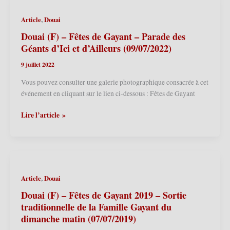
de
Gayant
,
Article
Douai
–
Sortie
Douai (F) – Fêtes de Gayant – Parade des
du
Géants d’Ici et d’Ailleurs (09/07/2022)
dimanche
9 juillet 2022
matin
de
Vous pouvez consulter une galerie photographique consacrée à cet
la
événement en cliquant sur le lien ci-dessous : Fêtes de Gayant
Famille
Gayant
Douai
Lire l’article »
(10/07/2022)
(F)
–
Fêtes
de
Gayant
,
Article
Douai
–
Parade
Douai (F) – Fêtes de Gayant 2019 – Sortie
des
traditionnelle de la Famille Gayant du
Géants
dimanche matin (07/07/2019)
d’Ici