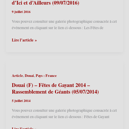
d’ici
d’Ici et d’Ailleurs (09/07/2016)
et
9 juillet 2016
d’ailleurs
2017
Vous pouvez consulter une galerie photographique consacrée à cet
(08/07/2017)
événement en cliquant sur le lien ci-dessous : Les Fêtes de
Douai
Lire l’article »
(F)
–
Fêtes
de
Gayant
,
,
Article
Douai
Pays : France
2016
–
Douai (F) – Fêtes de Gayant 2014 –
Géants
Rassemblement de Géants (05/07/2014)
d’Ici
5 juillet 2014
et
d’Ailleurs
Vous pouvez consulter une galerie photographique consacrée à cet
(09/07/2016)
événement en cliquant sur le lien ci-dessous : Fêtes de Gayant
Douai
Lire l’article »