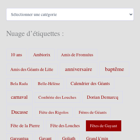
i
v
C
e
a
s
t
é
Nuage d’étiquettes :
g
o
r
10 ans
Ambiorix
i
Amis de Fromulus
e
s
baptême
anniversaire
Amis des Géants de Lille
:
Calendrier des Géants
Bela Rada
Belle-Hélène
carnaval
Dorian Demarcq
Confrérie des Louches
Ducasse
Fiète des Rigolos
Frères de Géants
Fête de la Pierre
Fête des Louches
Fêtes de Gayant
Gayant
Goliath
Grand k'min
Gargantua