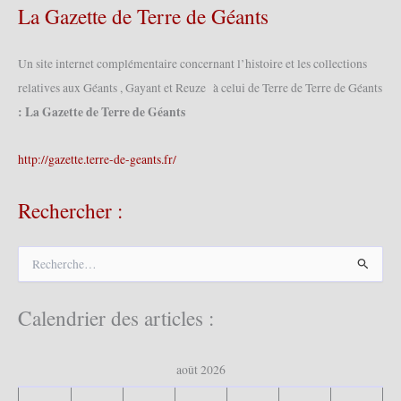
La Gazette de Terre de Géants
Un site internet complémentaire concernant l’histoire et les collections
relatives aux Géants , Gayant et Reuze à celui de Terre de Terre de Géants
: La Gazette de Terre de Géants
http://gazette.terre-de-geants.fr/
Rechercher :
R
e
c
h
Calendrier des articles :
e
r
c
août 2026
h
e