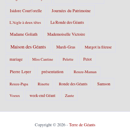
Isidore Court'orelle
Journées du Patrimoine
La Ronde des Géants
L'Aigle à deux têtes
Madame Goliath
Mademoiselle Victoire
Maison des Géants
Mardi-Gras
Margot la fileuse
Pelot
mariage
Miss Cantine
Pelette
Pierre Loyer
présentation
Reuze-Maman
Samson
Reuze-Papa
Rinette
Ronde des Géants
Voeux
week-end Géant
Zante
Copyright © 2026 -
Terre de Géants