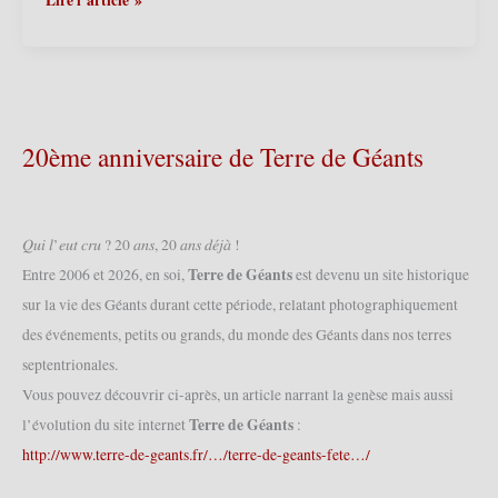
(F)
–
Fêtes
de
Gayant
2014
20ème anniversaire de Terre de Géants
–
Rassemblement
de
Géants
𝑄𝑢𝑖 𝑙’𝑒𝑢𝑡 𝑐𝑟𝑢 ? 20 𝑎𝑛𝑠, 20 𝑎𝑛𝑠 𝑑𝑒́𝑗𝑎̀ !
(05/07/2014)
Terre de Géants
Entre 2006 et 2026, en soi,
est devenu un site historique
sur la vie des Géants durant cette période, relatant photographiquement
des événements, petits ou grands, du monde des Géants dans nos terres
septentrionales.
Vous pouvez découvrir ci-après, un article narrant la genèse mais aussi
Terre de Géants
l’évolution du site internet
:
http://www.terre-de-geants.fr/…/terre-de-geants-fete…/