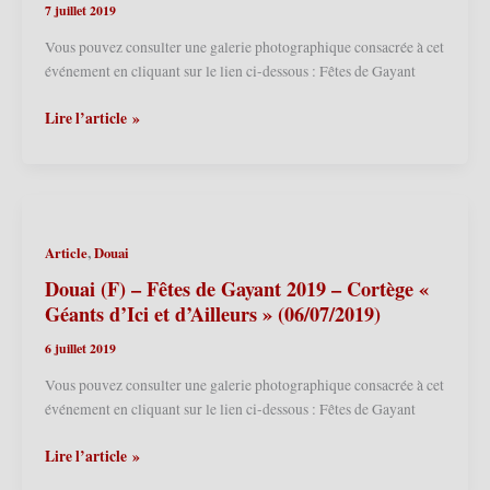
7 juillet 2019
et
d’Ailleurs
Vous pouvez consulter une galerie photographique consacrée à cet
(09/07/2022)
événement en cliquant sur le lien ci-dessous : Fêtes de Gayant
Douai
Lire l’article »
(F)
–
Fêtes
de
Gayant
,
Article
Douai
2019
–
Douai (F) – Fêtes de Gayant 2019 – Cortège «
Sortie
Géants d’Ici et d’Ailleurs » (06/07/2019)
traditionnelle
6 juillet 2019
de
la
Vous pouvez consulter une galerie photographique consacrée à cet
Famille
événement en cliquant sur le lien ci-dessous : Fêtes de Gayant
Gayant
du
Douai
Lire l’article »
dimanche
(F)