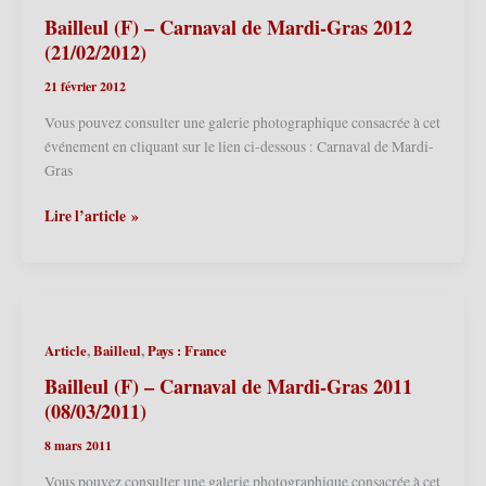
2013
Bailleul (F) – Carnaval de Mardi-Gras 2012
(12/02/2013)
(21/02/2012)
21 février 2012
Vous pouvez consulter une galerie photographique consacrée à cet
événement en cliquant sur le lien ci-dessous : Carnaval de Mardi-
Gras
Bailleul
Lire l’article »
(F)
–
Carnaval
de
Mardi-
,
,
Article
Bailleul
Pays : France
Gras
2012
Bailleul (F) – Carnaval de Mardi-Gras 2011
(21/02/2012)
(08/03/2011)
8 mars 2011
Vous pouvez consulter une galerie photographique consacrée à cet