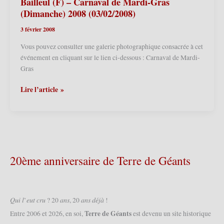
(cortège
Bailleul (F) – Carnaval de Mardi-Gras
du
(Dimanche) 2008 (03/02/2008)
dimanche)
3 février 2008
2009 (22/02/2009)
Vous pouvez consulter une galerie photographique consacrée à cet
événement en cliquant sur le lien ci-dessous : Carnaval de Mardi-
Gras
Bailleul
Lire l’article »
(F)
–
Carnaval
de
Mardi-
Gras
20ème anniversaire de Terre de Géants
(Dimanche)
2008
(03/02/2008)
𝑄𝑢𝑖 𝑙’𝑒𝑢𝑡 𝑐𝑟𝑢 ? 20 𝑎𝑛𝑠, 20 𝑎𝑛𝑠 𝑑𝑒́𝑗𝑎̀ !
Terre de Géants
Entre 2006 et 2026, en soi,
est devenu un site historique