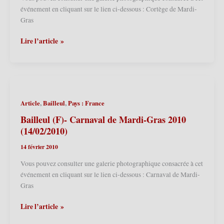
événement en cliquant sur le lien ci-dessous : Cortège de Mardi-
Gras
Bailleul
Lire l’article »
(F)
–
Carnaval
de
Mardi-
,
,
Article
Bailleul
Pays : France
Gras
2011
Bailleul (F)- Carnaval de Mardi-Gras 2010
(08/03/2011)
(14/02/2010)
14 février 2010
Vous pouvez consulter une galerie photographique consacrée à cet
événement en cliquant sur le lien ci-dessous : Carnaval de Mardi-
Gras
Bailleul
Lire l’article »
(F)-