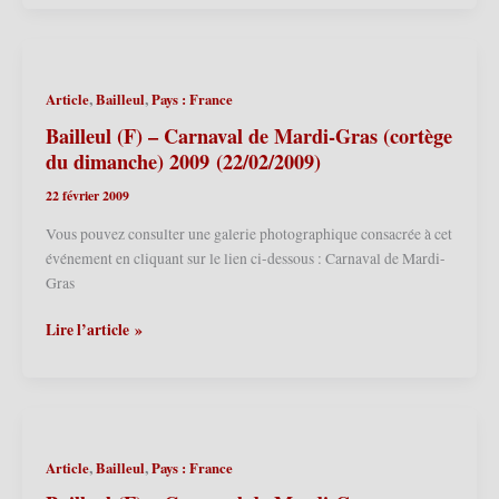
Carnaval
de
Mardi-
Gras
,
,
Article
Bailleul
Pays : France
2010
(14/02/2010)
Bailleul (F) – Carnaval de Mardi-Gras (cortège
du dimanche) 2009 (22/02/2009)
22 février 2009
Vous pouvez consulter une galerie photographique consacrée à cet
événement en cliquant sur le lien ci-dessous : Carnaval de Mardi-
Gras
Bailleul
Lire l’article »
(F)
–
Carnaval
de
Mardi-
,
,
Article
Bailleul
Pays : France
Gras