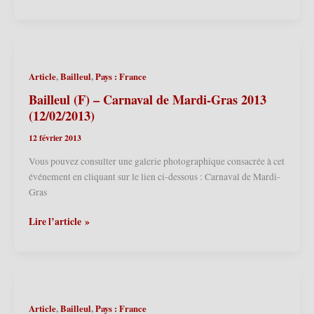
(F)
–
Carnaval
de
Mardi-
,
,
Article
Bailleul
Pays : France
Gras
2014
Bailleul (F) – Carnaval de Mardi-Gras 2013
(04/03/2014)
(12/02/2013)
12 février 2013
Vous pouvez consulter une galerie photographique consacrée à cet
événement en cliquant sur le lien ci-dessous : Carnaval de Mardi-
Gras
Bailleul
Lire l’article »
(F)
–
Carnaval
de
Mardi-
,
,
Article
Bailleul
Pays : France
Gras