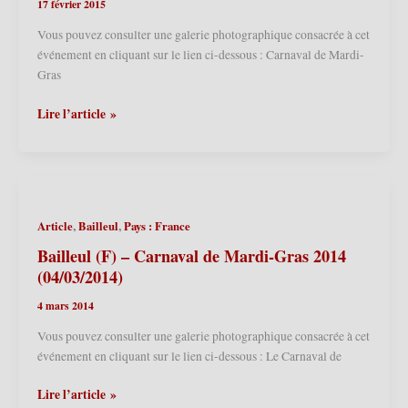
17 février 2015
Vous pouvez consulter une galerie photographique consacrée à cet
événement en cliquant sur le lien ci-dessous : Carnaval de Mardi-
Gras
Bailleul
Lire l’article »
(F)
–
Carnaval
de
Mardi-
,
,
Article
Bailleul
Pays : France
Gras
2015
Bailleul (F) – Carnaval de Mardi-Gras 2014
(17/02/2015)
(04/03/2014)
4 mars 2014
Vous pouvez consulter une galerie photographique consacrée à cet
événement en cliquant sur le lien ci-dessous : Le Carnaval de
Bailleul
Lire l’article »