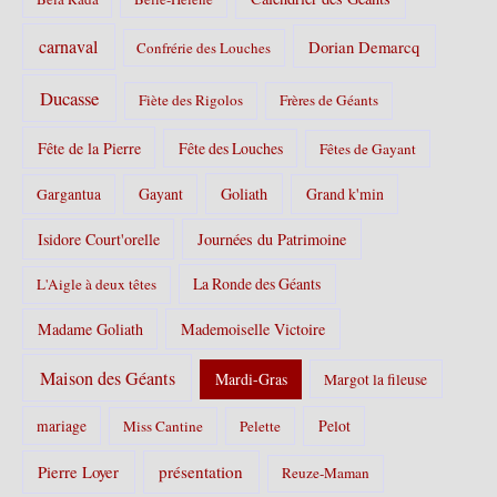
carnaval
Dorian Demarcq
Confrérie des Louches
Ducasse
Fiète des Rigolos
Frères de Géants
Fête de la Pierre
Fête des Louches
Fêtes de Gayant
Gayant
Goliath
Grand k'min
Gargantua
Isidore Court'orelle
Journées du Patrimoine
La Ronde des Géants
L'Aigle à deux têtes
Madame Goliath
Mademoiselle Victoire
Maison des Géants
Mardi-Gras
Margot la fileuse
Pelot
mariage
Miss Cantine
Pelette
Pierre Loyer
présentation
Reuze-Maman