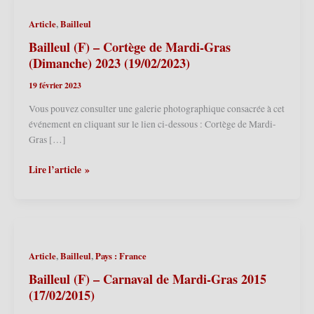
,
Article
Bailleul
Bailleul (F) – Cortège de Mardi-Gras
(Dimanche) 2023 (19/02/2023)
19 février 2023
Vous pouvez consulter une galerie photographique consacrée à cet
événement en cliquant sur le lien ci-dessous : Cortège de Mardi-
Gras […]
Bailleul
Lire l’article »
(F)
–
Cortège
de
Mardi-
,
,
Article
Bailleul
Pays : France
Gras
(Dimanche)
Bailleul (F) – Carnaval de Mardi-Gras 2015
2023
(17/02/2015)
(19/02/2023)