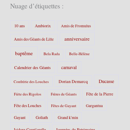
i
Nuage d’étiquettes :
e
s
:
10 ans
Ambiorix
Amis de Fromulus
anniversaire
Amis des Géants de Lille
baptême
Bela Rada
Belle-Hélène
carnaval
Calendrier des Géants
Ducasse
Dorian Demarcq
Confrérie des Louches
Fête de la Pierre
Fiète des Rigolos
Frères de Géants
Fête des Louches
Fêtes de Gayant
Gargantua
Gayant
Goliath
Grand k'min
Isidore Court'orelle
Journées du Patrimoine