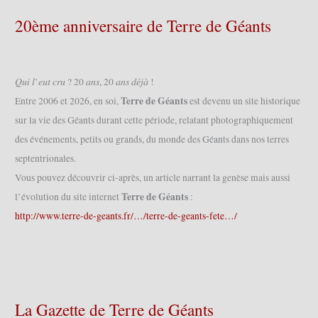
20ème anniversaire de Terre de Géants
𝑄𝑢𝑖 𝑙’𝑒𝑢𝑡 𝑐𝑟𝑢 ? 20 𝑎𝑛𝑠, 20 𝑎𝑛𝑠 𝑑𝑒́𝑗𝑎̀ !
Terre de Géants
Entre 2006 et 2026, en soi,
est devenu un site historique
sur la vie des Géants durant cette période, relatant photographiquement
des événements, petits ou grands, du monde des Géants dans nos terres
septentrionales.
Vous pouvez découvrir ci-après, un article narrant la genèse mais aussi
Terre de Géants
l’évolution du site internet
:
http://www.terre-de-geants.fr/…/terre-de-geants-fete…/
La Gazette de Terre de Géants