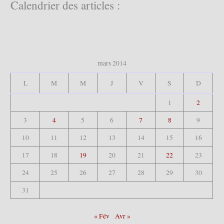
c
Calendrier des articles :
h
e
r
:
mars 2014
L
M
M
J
V
S
D
1
2
3
4
5
6
7
8
9
10
11
12
13
14
15
16
17
18
19
20
21
22
23
24
25
26
27
28
29
30
31
« Fév
Avr »