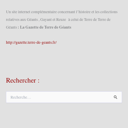
Un site internet complémentaire concernant l’histoire et les collections
relatives aux Géants , Gayant et Reuze à celui de Terre de Terre de
: La Gazette de Terre de Géants
Géants
http://gazette.terre-de-geants.fr/
Rechercher :
R
e
c
h
e
r