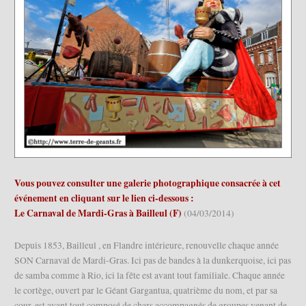
Vous pouvez consulter une galerie photographique consacrée à cet
événement en cliquant sur le lien ci-dessous :
Le Carnaval de Mardi-Gras à Bailleul (F)
(04/03/2014)
Depuis 1853, Bailleul , en Flandre intérieure, renouvelle chaque année
SON Carnaval de Mardi-Gras. Ici pas de bandes à la dunkerquoise, ici pas
de samba comme à Rio, ici la fête est avant tout familiale. Chaque année
le cortège, ouvert par le Géant Gargantua, quatrième du nom, et par sa
cour, est avant tout composé de chars accompagnés de groupes venant de