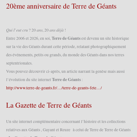
Cantine
20ème anniversaire de Terre de Géants
2007
(31/03/2007)
𝑄𝑢𝑖 𝑙’𝑒𝑢𝑡 𝑐𝑟𝑢 ? 20 𝑎𝑛𝑠, 20 𝑎𝑛𝑠 𝑑𝑒́𝑗𝑎̀ !
Terre de Géants
Entre 2006 et 2026, en soi,
est devenu un site historique
sur la vie des Géants durant cette période, relatant photographiquement
des événements, petits ou grands, du monde des Géants dans nos terres
septentrionales.
Vous pouvez découvrir ci-après, un article narrant la genèse mais aussi
Terre de Géants
l’évolution du site internet
:
http://www.terre-de-geants.fr/…/terre-de-geants-fete…/
La Gazette de Terre de Géants
Un site internet complémentaire concernant l’histoire et les collections
relatives aux Géants , Gayant et Reuze à celui de Terre de Terre de Géants