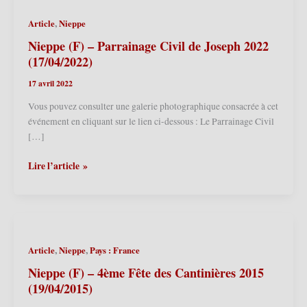
,
Article
Nieppe
Nieppe (F) – Parrainage Civil de Joseph 2022
(17/04/2022)
17 avril 2022
Vous pouvez consulter une galerie photographique consacrée à cet
événement en cliquant sur le lien ci-dessous : Le Parrainage Civil
[…]
Nieppe
Lire l’article »
(F)
–
Parrainage
Civil
de
,
,
Article
Nieppe
Pays : France
Joseph
2022
Nieppe (F) – 4ème Fête des Cantinières 2015
(17/04/2022)
(19/04/2015)