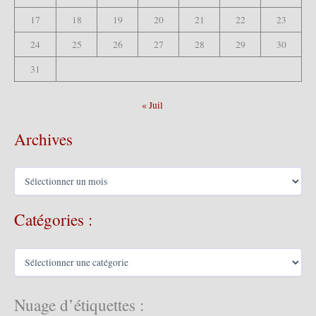
17
18
19
20
21
22
23
24
25
26
27
28
29
30
31
« Juil
Archives
A
r
c
Catégories :
h
i
v
C
e
a
s
t
é
Nuage d’étiquettes :
g