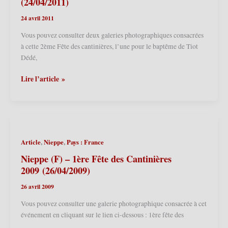
(24/04/2011)
portés
24 avril 2011
en
salle
Vous pouvez consulter deux galeries photographiques consacrées
–
à cette 2ème Fête des cantinières, l’une pour le baptême de Tiot
Téléthon
Dédé,
2012
(01/12/2012)
Nieppe
Lire l’article »
(F)
–
2ème
Fête
des
,
,
Article
Nieppe
Pays : France
Cantinières
2011
Nieppe (F) – 1ère Fête des Cantinières
(24/04/2011)
2009 (26/04/2009)
26 avril 2009
Vous pouvez consulter une galerie photographique consacrée à cet
événement en cliquant sur le lien ci-dessous : 1ère fête des