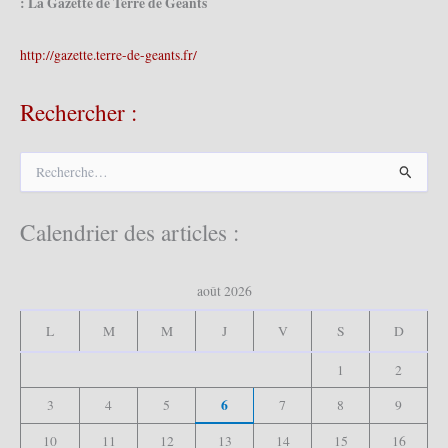
: La Gazette de Terre de Géants
http://gazette.terre-de-geants.fr/
Rechercher :
R
e
c
h
Calendrier des articles :
e
r
c
août 2026
h
e
L
M
M
J
V
S
D
r
1
2
:
6
3
4
5
7
8
9
10
11
12
13
14
15
16