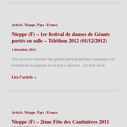
–
2ème
festival
de
,
,
Article
Nieppe
Pays : France
danses
de
Nieppe (F) – 1er festival de danses de Géants
Géants
portés en salle – Téléthon 2012 (01/12/2012)
portés
1 décembre 2012
en
salle
Vous pouvez consulter une galerie photographique consacrée à cet
–
événement en cliquant sur le lien ci-dessous : 1er festival de
Téléthon
2014
Nieppe
Lire l’article »
(29/11/2014)
(F)
–
1er
festival
de
,
,
Article
Nieppe
Pays : France
danses
de
Nieppe (F) – 2ème Fête des Cantinières 2011
Géants