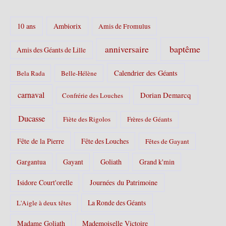
o
r
10 ans
Ambiorix
i
Amis de Fromulus
e
s
baptême
anniversaire
Amis des Géants de Lille
:
Calendrier des Géants
Bela Rada
Belle-Hélène
carnaval
Dorian Demarcq
Confrérie des Louches
Ducasse
Fiète des Rigolos
Frères de Géants
Fête de la Pierre
Fête des Louches
Fêtes de Gayant
Gayant
Goliath
Grand k'min
Gargantua
Isidore Court'orelle
Journées du Patrimoine
La Ronde des Géants
L'Aigle à deux têtes
Madame Goliath
Mademoiselle Victoire