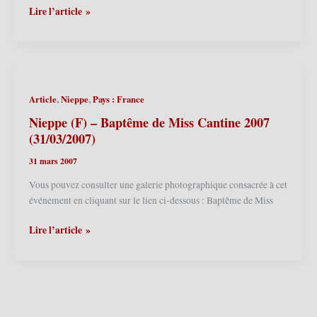
Nieppe
Lire l’article »
(F)
–
1ère
Fête
des
,
,
Article
Nieppe
Pays : France
Cantinières
2009 (26/04/2009)
Nieppe (F) – Baptême de Miss Cantine 2007
(31/03/2007)
31 mars 2007
Vous pouvez consulter une galerie photographique consacrée à cet
événement en cliquant sur le lien ci-dessous : Baptême de Miss
Nieppe
Lire l’article »
(F)
–
Baptême
de
Miss