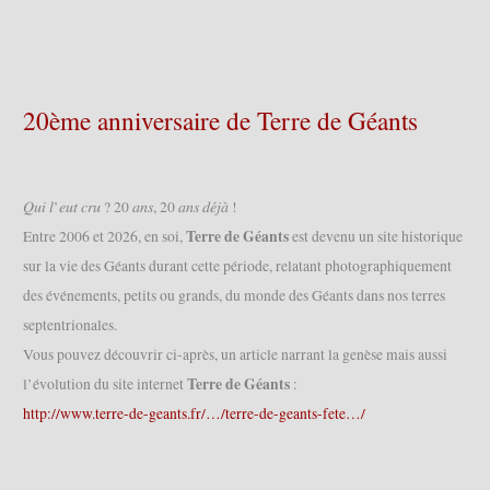
20ème anniversaire de Terre de Géants
𝑄𝑢𝑖 𝑙’𝑒𝑢𝑡 𝑐𝑟𝑢 ? 20 𝑎𝑛𝑠, 20 𝑎𝑛𝑠 𝑑𝑒́𝑗𝑎̀ !
Terre de Géants
Entre 2006 et 2026, en soi,
est devenu un site historique
sur la vie des Géants durant cette période, relatant photographiquement
des événements, petits ou grands, du monde des Géants dans nos terres
septentrionales.
Vous pouvez découvrir ci-après, un article narrant la genèse mais aussi
Terre de Géants
l’évolution du site internet
:
http://www.terre-de-geants.fr/…/terre-de-geants-fete…/