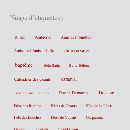
o
r
i
Nuage d’étiquettes :
e
s
:
10 ans
Ambiorix
Amis de Fromulus
anniversaire
Amis des Géants de Lille
baptême
Bela Rada
Belle-Hélène
carnaval
Calendrier des Géants
Ducasse
Dorian Demarcq
Confrérie des Louches
Fête de la Pierre
Fiète des Rigolos
Frères de Géants
Fête des Louches
Fêtes de Gayant
Gargantua
Gayant
Goliath
Grand k'min