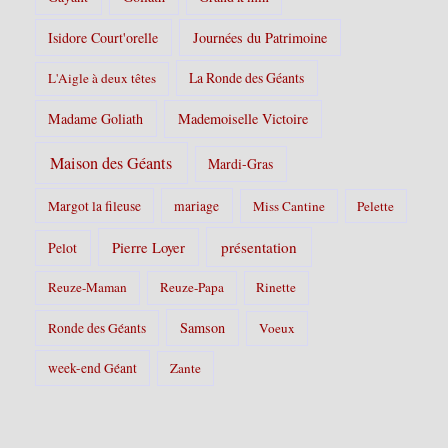
Isidore Court'orelle
Journées du Patrimoine
La Ronde des Géants
L'Aigle à deux têtes
Madame Goliath
Mademoiselle Victoire
Maison des Géants
Mardi-Gras
Margot la fileuse
mariage
Miss Cantine
Pelette
Pierre Loyer
présentation
Pelot
Reuze-Maman
Reuze-Papa
Rinette
Samson
Ronde des Géants
Voeux
week-end Géant
Zante