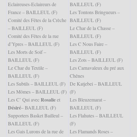
Eclaireuses-Eclaireurs de
BAILLEUL (F)
France – BAILLEUL (F)
Les Tontons Bringueurs –
Comité des Fêtes de la Crèche
BAILLEUL (F)
– BAILLEUL (F)
Le Char de la Chasse –
Comité des Fêtes de la rue
BAILLEUL (F)
d’Ypres – BAILLEUL (F)
Les C Nous Faire –
Les Morts de Soif –
BAILLEUL (F)
BAILLEUL (F)
Les Zots – BAILLEUL (F)
Le Char du Textile –
Les Carnavaleux du pré aux
BAILLEUL (F)
Chênes
Les Subtils – BAILLEUL (F)
De Katjebei – BAILLEUL
Les Mômes – BAILLEUL (F)
(F)
Rosalie
Les C’ Qui avec
et
Les Bleuzemarat –
Désiré
– BAILLEUL (F)
BAILLEUL (F)
Supporters Basket Bailleul –
Les Flahutes – BAILLEUL
BAILLEUL (F)
(F)
Les Gais Lurons de la rue de
Les Flamands Roses –