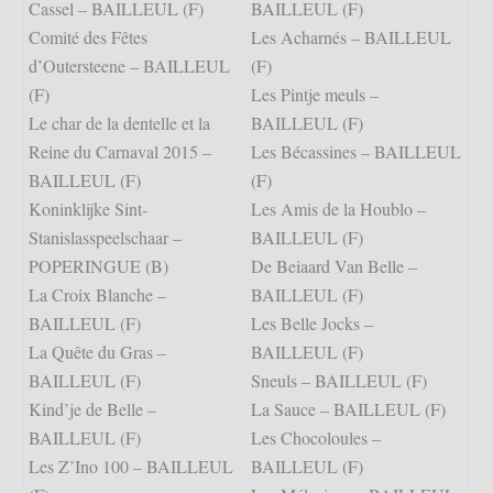
Cassel – BAILLEUL (F)
BAILLEUL (F)
Comité des Fêtes
Les Acharnés – BAILLEUL
d’Outersteene – BAILLEUL
(F)
(F)
Les Pintje meuls –
Le char de la dentelle et la
BAILLEUL (F)
Reine du Carnaval 2015 –
Les Bécassines – BAILLEUL
BAILLEUL (F)
(F)
Koninklijke Sint-
Les Amis de la Houblo –
Stanislasspeelschaar –
BAILLEUL (F)
POPERINGUE (B)
De Beiaard Van Belle –
La Croix Blanche –
BAILLEUL (F)
BAILLEUL (F)
Les Belle Jocks –
La Quête du Gras –
BAILLEUL (F)
BAILLEUL (F)
Sneuls – BAILLEUL (F)
Kind’je de Belle –
La Sauce – BAILLEUL (F)
BAILLEUL (F)
Les Chocoloules –
Les Z’Ino 100 – BAILLEUL
BAILLEUL (F)