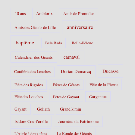
:
10 ans
Ambiorix
Amis de Fromulus
anniversaire
Amis des Géants de Lille
baptême
Bela Rada
Belle-Hélène
carnaval
Calendrier des Géants
Ducasse
Dorian Demarcq
Confrérie des Louches
Fête de la Pierre
Fiète des Rigolos
Frères de Géants
Fête des Louches
Fêtes de Gayant
Gargantua
Gayant
Goliath
Grand k'min
Isidore Court'orelle
Journées du Patrimoine
La Ronde des Géants
L'Aigle à deux têtes