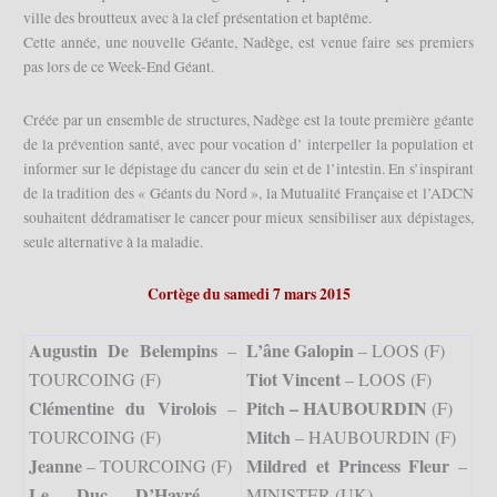
ville des broutteux avec à la clef présentation et baptême.
Cette année, une nouvelle Géante, Nadège, est venue faire ses premiers
pas lors de ce Week-End Géant.
Créée par un ensemble de structures, Nadège est la toute première géante
de la prévention santé, avec pour vocation d’ interpeller la population et
informer sur le dépistage du cancer du sein et de l’intestin. En s’inspirant
de la tradition des « Géants du Nord », la Mutualité Française et l’ADCN
souhaitent dédramatiser le cancer pour mieux sensibiliser aux dépistages,
seule alternative à la maladie.
Cortège du samedi 7 mars 2015
Augustin De Belempins
L’âne Galopin
–
– LOOS (F)
Tiot Vincent
TOURCOING (F)
– LOOS (F)
Clémentine du Virolois
Pitch – HAUBOURDIN
–
(F)
Mitch
TOURCOING (F)
– HAUBOURDIN (F)
Jeanne
Mildred et Princess Fleur
– TOURCOING (F)
–
Le Duc D’Havré
–
MINISTER (UK)