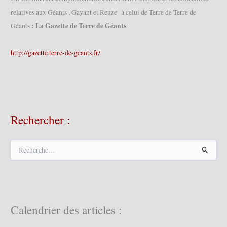
relatives aux Géants , Gayant et Reuze à celui de Terre de Terre de
: La Gazette de Terre de Géants
Géants
http://gazette.terre-de-geants.fr/
Rechercher :
R
e
c
h
e
r
c
Calendrier des articles :
h
e