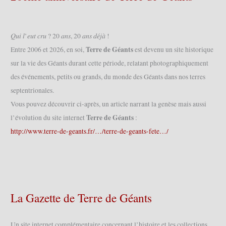
𝑄𝑢𝑖 𝑙’𝑒𝑢𝑡 𝑐𝑟𝑢 ? 20 𝑎𝑛𝑠, 20 𝑎𝑛𝑠 𝑑𝑒́𝑗𝑎̀ !
Terre de Géants
Entre 2006 et 2026, en soi,
est devenu un site historique
sur la vie des Géants durant cette période, relatant photographiquement
des événements, petits ou grands, du monde des Géants dans nos terres
septentrionales.
Vous pouvez découvrir ci-après, un article narrant la genèse mais aussi
Terre de Géants
l’évolution du site internet
:
http://www.terre-de-geants.fr/…/terre-de-geants-fete…/
La Gazette de Terre de Géants
Un site internet complémentaire concernant l’histoire et les collections