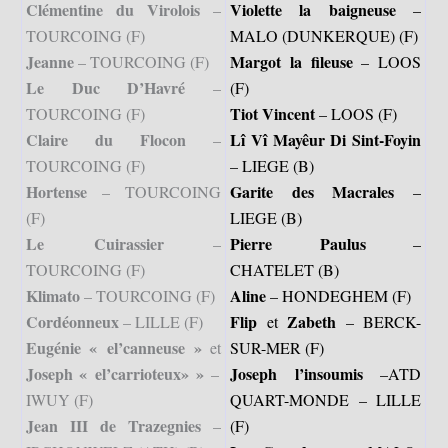
Clémentine du Virolois
Violette la baigneuse
–
–
TOURCOING (F)
MALO (DUNKERQUE) (F)
Jeanne
Margot la fileuse
– TOURCOING (F)
– LOOS
Le Duc D’Havré
–
(F)
Tiot Vincent
TOURCOING (F)
– LOOS (F)
Claire du Flocon
Lî Vî Mayêur Di Sint-Foyin
–
TOURCOING (F)
– LIEGE (B)
Hortense
Garite des Macrales
– TOURCOING
–
(F)
LIEGE (B)
Le Cuirassier
Pierre Paulus
–
–
TOURCOING (F)
CHATELET (B)
Klimato
Aline
– TOURCOING (F)
– HONDEGHEM (F)
Cordéonneux
Flip
Zabeth
– LILLE (F)
et
– BERCK-
Eugénie « el’canneuse »
et
SUR-MER (F)
Joseph « el’carrioteux» »
Joseph l’insoumis
–
–ATD
IWUY (F)
QUART-MONDE – LILLE
Jean III de Trazegnies
–
(F)