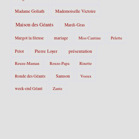
Madame Goliath
Mademoiselle Victoire
Maison des Géants
Mardi-Gras
Margot la fileuse
mariage
Miss Cantine
Pelette
Pierre Loyer
présentation
Pelot
Reuze-Maman
Reuze-Papa
Rinette
Samson
Ronde des Géants
Voeux
week-end Géant
Zante