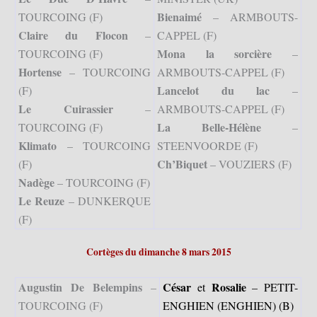
Bienaimé
TOURCOING (F)
– ARMBOUTS-
Claire du Flocon
–
CAPPEL (F)
Mona la sorcière
TOURCOING (F)
–
Hortense
– TOURCOING
ARMBOUTS-CAPPEL (F)
Lancelot du lac
(F)
–
Le Cuirassier
–
ARMBOUTS-CAPPEL (F)
La Belle-Hélène
TOURCOING (F)
–
Klimato
– TOURCOING
STEENVOORDE (F)
Ch’Biquet
(F)
– VOUZIERS (F)
Nadège
– TOURCOING (F)
Le Reuze
– DUNKERQUE
(F)
Cortèges du dimanche 8 mars 2015
Augustin De Belempins
César
Rosalie
–
et
– PETIT-
TOURCOING (F)
ENGHIEN (ENGHIEN) (B)