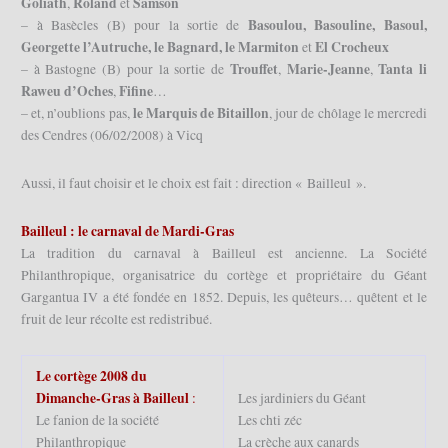
Goliath
Roland
Samson
,
et
Basoulou, Basouline, Basoul,
– à Basècles (B) pour la sortie de
Georgette l’Autruche, le Bagnard, le Marmiton
El Crocheux
et
Trouffet
Marie-Jeanne
Tanta li
– à Bastogne (B) pour la sortie de
,
,
Raweu d’Oches
Fifine
,
…
le Marquis de Bitaillon
– et, n’oublions pas,
, jour de chôlage le mercredi
des Cendres (06/02/2008) à Vicq
Aussi, il faut choisir et le choix est fait : direction « Bailleul ».
Bailleul : le carnaval de Mardi-Gras
La tradition du carnaval à Bailleul est ancienne. La Société
Philanthropique, organisatrice du cortège et propriétaire du Géant
Gargantua IV a été fondée en 1852. Depuis, les quêteurs… quêtent et le
fruit de leur récolte est redistribué.
Le cortège 2008 du
Dimanche-Gras à Bailleul
:
Les jardiniers du Géant
Le fanion de la société
Les chti zéc
Philanthropique
La crèche aux canards