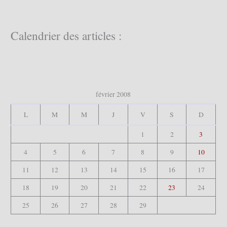
h
e
r
c
Calendrier des articles :
h
e
r
:
février 2008
L
M
M
J
V
S
D
1
2
3
4
5
6
7
8
9
10
11
12
13
14
15
16
17
18
19
20
21
22
23
24
25
26
27
28
29