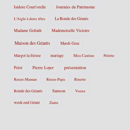
Isidore Court'orelle
Journées du Patrimoine
La Ronde des Géants
L'Aigle à deux têtes
Madame Goliath
Mademoiselle Victoire
Maison des Géants
Mardi-Gras
Margot la fileuse
mariage
Miss Cantine
Pelette
Pierre Loyer
présentation
Pelot
Reuze-Maman
Reuze-Papa
Rinette
Samson
Ronde des Géants
Voeux
week-end Géant
Zante