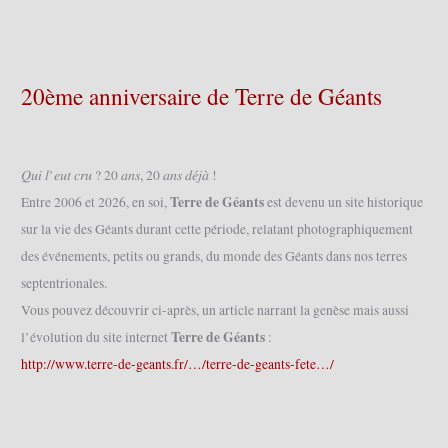
20ème anniversaire de Terre de Géants
𝑄𝑢𝑖 𝑙’𝑒𝑢𝑡 𝑐𝑟𝑢 ? 20 𝑎𝑛𝑠, 20 𝑎𝑛𝑠 𝑑𝑒́𝑗𝑎̀ !
Terre de Géants
Entre 2006 et 2026, en soi,
est devenu un site historique
sur la vie des Géants durant cette période, relatant photographiquement
des événements, petits ou grands, du monde des Géants dans nos terres
septentrionales.
Vous pouvez découvrir ci-après, un article narrant la genèse mais aussi
Terre de Géants
l’évolution du site internet
:
http://www.terre-de-geants.fr/…/terre-de-geants-fete…/