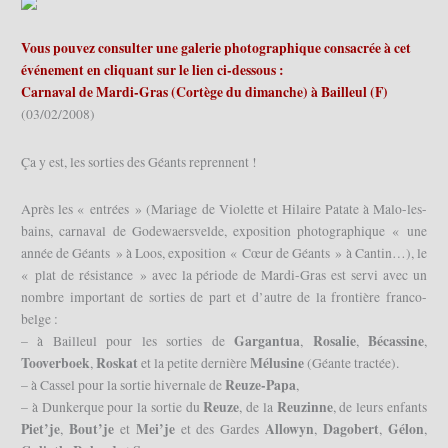
Vous pouvez consulter une galerie photographique consacrée à cet
événement en cliquant sur le lien ci-dessous :
Carnaval de Mardi-Gras (Cortège du dimanche) à Bailleul (F)
(03/02/2008)
Ça y est, les sorties des Géants reprennent !
Après les « entrées » (Mariage de Violette et Hilaire Patate à Malo-les-
bains, carnaval de Godewaersvelde, exposition photographique « une
année de Géants » à Loos, exposition « Cœur de Géants » à Cantin…), le
« plat de résistance » avec la période de Mardi-Gras est servi avec un
nombre important de sorties de part et d’autre de la frontière franco-
belge :
Gargantua
Rosalie
Bécassine
– à Bailleul pour les sorties de
,
,
,
Tooverboek
Roskat
Mélusine
,
et la petite dernière
(Géante tractée).
Reuze-Papa
– à Cassel pour la sortie hivernale de
,
Reuze
Reuzinne
– à Dunkerque pour la sortie du
, de la
, de leurs enfants
Piet’je
Bout’je
Mei’je
Allowyn
Dagobert
Gélon
,
et
et des Gardes
,
,
,