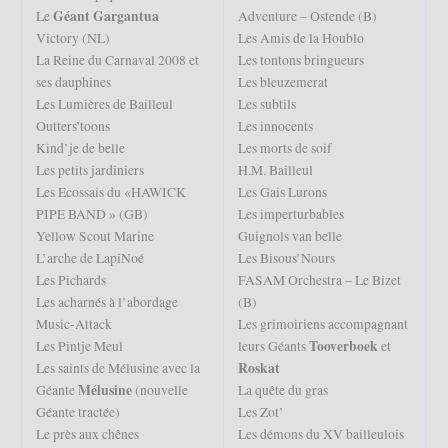
Géant Gargantua
Le
Adventure – Ostende (B)
Victory (NL)
Les Amis de la Houblo
La Reine du Carnaval 2008 et
Les tontons bringueurs
ses dauphines
Les bleuzemerat
Les Lumières de Bailleul
Les subtils
Outters’toons
Les innocents
Kind’je de belle
Les morts de soif
Les petits jardiniers
H.M. Bailleul
Les Ecossais du «HAWICK
Les Gais Lurons
PIPE BAND » (GB)
Les imperturbables
Yellow Scout Marine
Guignols van belle
L’arche de LapiNoé
Les Bisous’Nours
Les Pichards
FASAM Orchestra – Le Bizet
Les acharnés à l’abordage
(B)
Music-Attack
Les grimoiriens accompagnant
Tooverboek
Les Pintje Meul
leurs Géants
et
Roskat
Les saints de Mélusine avec la
Mélusine
Géante
(nouvelle
La quête du gras
Géante tractée)
Les Zot’
Le près aux chênes
Les démons du XV bailleulois