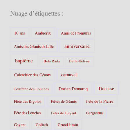
r
i
Nuage d’étiquettes :
e
s
:
10 ans
Ambiorix
Amis de Fromulus
anniversaire
Amis des Géants de Lille
baptême
Bela Rada
Belle-Hélène
carnaval
Calendrier des Géants
Ducasse
Dorian Demarcq
Confrérie des Louches
Fête de la Pierre
Fiète des Rigolos
Frères de Géants
Fête des Louches
Fêtes de Gayant
Gargantua
Gayant
Goliath
Grand k'min