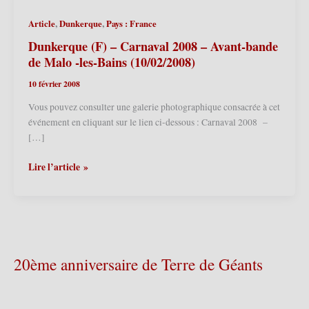
,
,
Article
Dunkerque
Pays : France
Dunkerque (F) – Carnaval 2008 – Avant-bande
de Malo -les-Bains (10/02/2008)
10 février 2008
Vous pouvez consulter une galerie photographique consacrée à cet
événement en cliquant sur le lien ci-dessous : Carnaval 2008 –
[…]
Dunkerque
Lire l’article »
(F)
–
Carnaval
2008
–
Avant-
20ème anniversaire de Terre de Géants
bande
de
Malo