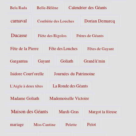
Calendrier des Géants
Bela Rada
Belle-Hélène
carnaval
Dorian Demarcq
Confrérie des Louches
Ducasse
Fiète des Rigolos
Frères de Géants
Fête de la Pierre
Fête des Louches
Fêtes de Gayant
Gayant
Goliath
Grand k'min
Gargantua
Isidore Court'orelle
Journées du Patrimoine
La Ronde des Géants
L'Aigle à deux têtes
Madame Goliath
Mademoiselle Victoire
Maison des Géants
Mardi-Gras
Margot la fileuse
Pelot
mariage
Miss Cantine
Pelette