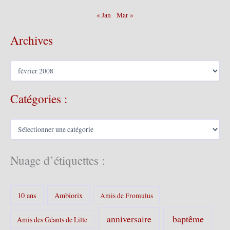
« Jan
Mar »
Archives
A
r
c
Catégories :
h
i
v
C
e
a
s
t
é
Nuage d’étiquettes :
g
o
r
10 ans
Ambiorix
i
Amis de Fromulus
e
s
baptême
anniversaire
Amis des Géants de Lille
: