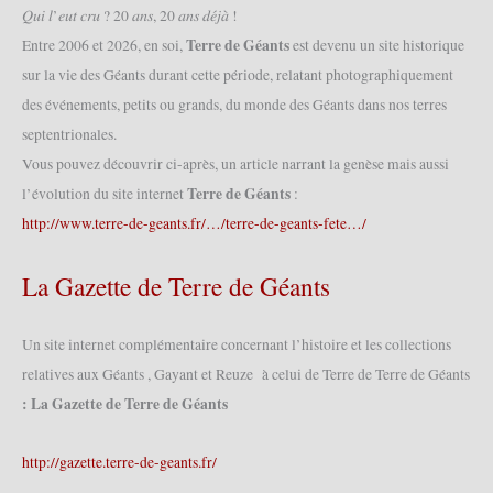
-
𝑄𝑢𝑖 𝑙’𝑒𝑢𝑡 𝑐𝑟𝑢 ? 20 𝑎𝑛𝑠, 20 𝑎𝑛𝑠 𝑑𝑒́𝑗𝑎̀ !
les-
Terre de Géants
Entre 2006 et 2026, en soi,
est devenu un site historique
Bains
sur la vie des Géants durant cette période, relatant photographiquement
(10/02/2008)
des événements, petits ou grands, du monde des Géants dans nos terres
septentrionales.
Vous pouvez découvrir ci-après, un article narrant la genèse mais aussi
Terre de Géants
l’évolution du site internet
:
http://www.terre-de-geants.fr/…/terre-de-geants-fete…/
La Gazette de Terre de Géants
Un site internet complémentaire concernant l’histoire et les collections
relatives aux Géants , Gayant et Reuze à celui de Terre de Terre de Géants
: La Gazette de Terre de Géants
http://gazette.terre-de-geants.fr/