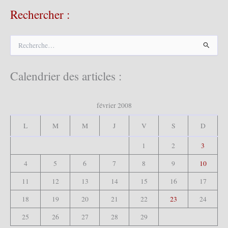
Rechercher :
R
e
c
h
Calendrier des articles :
e
r
c
février 2008
h
e
L
M
M
J
V
S
D
r
1
2
3
:
4
5
6
7
8
9
10
11
12
13
14
15
16
17
18
19
20
21
22
23
24
25
26
27
28
29