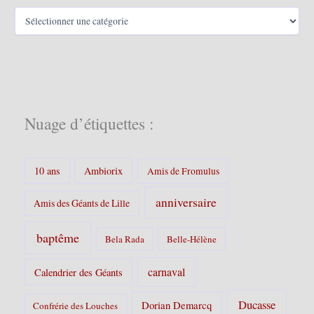
C
a
t
é
g
o
r
i
Nuage d’étiquettes :
e
s
:
10 ans
Ambiorix
Amis de Fromulus
anniversaire
Amis des Géants de Lille
baptême
Bela Rada
Belle-Hélène
carnaval
Calendrier des Géants
Ducasse
Dorian Demarcq
Confrérie des Louches