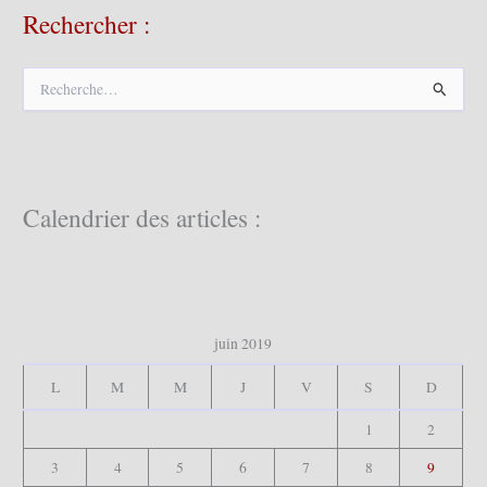
Rechercher :
R
e
c
h
e
r
c
Calendrier des articles :
h
e
r
:
juin 2019
L
M
M
J
V
S
D
1
2
3
4
5
6
7
8
9