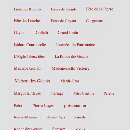
Fête de la Pierre
Fiète des Rigolos
Frères de Géants
Fête des Louches
Fêtes de Gayant
Gargantua
Gayant
Goliath
Grand k'min
Isidore Court'orelle
Journées du Patrimoine
La Ronde des Géants
L'Aigle à deux têtes
Madame Goliath
Mademoiselle Victoire
Maison des Géants
Mardi-Gras
Margot la fileuse
mariage
Miss Cantine
Pelette
Pierre Loyer
présentation
Pelot
Reuze-Maman
Reuze-Papa
Rinette
Samson
Ronde des Géants
Voeux