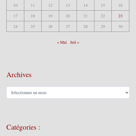
10
11
12
13
14
15
16
17
18
19
20
21
22
23
24
25
26
27
28
29
30
« Mai
Juil »
Archives
A
r
c
h
i
v
Catégories :
e
s