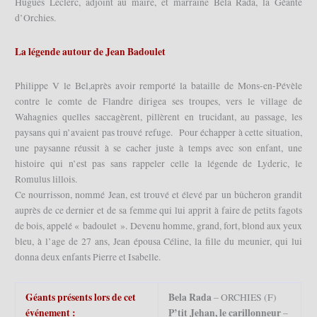
Hugues Leclerc, adjoint au maire, et marraine Bela Rada, la Géante
d’Orchies.
La légende autour de Jean Badoulet
Philippe V le Bel,après avoir remporté la bataille de Mons-en-Pévèle
contre le comte de Flandre dirigea ses troupes, vers le village de
Wahagnies quelles saccagèrent, pillèrent en trucidant, au passage, les
paysans qui n’avaient pas trouvé refuge. Pour échapper à cette situation,
une paysanne réussit à se cacher juste à temps avec son enfant, une
histoire qui n’est pas sans rappeler celle la légende de Lyderic, le
Romulus lillois.
Ce nourrisson, nommé Jean, est trouvé et élevé par un bûcheron grandit
auprès de ce dernier et de sa femme qui lui apprit à faire de petits fagots
de bois, appelé « badoulet ». Devenu homme, grand, fort, blond aux yeux
bleu, à l’age de 27 ans, Jean épousa Céline, la fille du meunier, qui lui
donna deux enfants Pierre et Isabelle.
Géants présents lors de cet
Bela Rada
– ORCHIES (F)
événement :
P’tit Jehan, le carillonneur
–