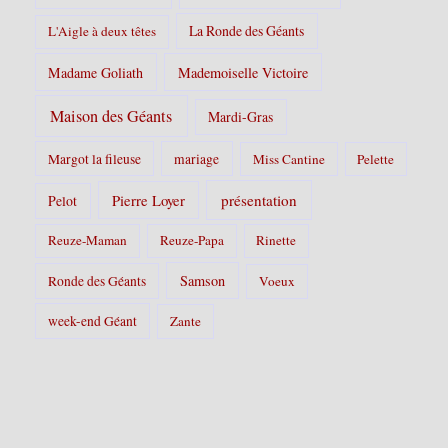
La Ronde des Géants
L'Aigle à deux têtes
Madame Goliath
Mademoiselle Victoire
Maison des Géants
Mardi-Gras
Margot la fileuse
mariage
Miss Cantine
Pelette
Pierre Loyer
présentation
Pelot
Reuze-Maman
Reuze-Papa
Rinette
Samson
Ronde des Géants
Voeux
week-end Géant
Zante