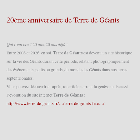
20ème anniversaire de Terre de Géants
𝑄𝑢𝑖 𝑙’𝑒𝑢𝑡 𝑐𝑟𝑢 ? 20 𝑎𝑛𝑠, 20 𝑎𝑛𝑠 𝑑𝑒́𝑗𝑎̀ !
Terre de Géants
Entre 2006 et 2026, en soi,
est devenu un site historique
sur la vie des Géants durant cette période, relatant photographiquement
des événements, petits ou grands, du monde des Géants dans nos terres
septentrionales.
Vous pouvez découvrir ci-après, un article narrant la genèse mais aussi
Terre de Géants
l’évolution du site internet
:
http://www.terre-de-geants.fr/…/terre-de-geants-fete…/