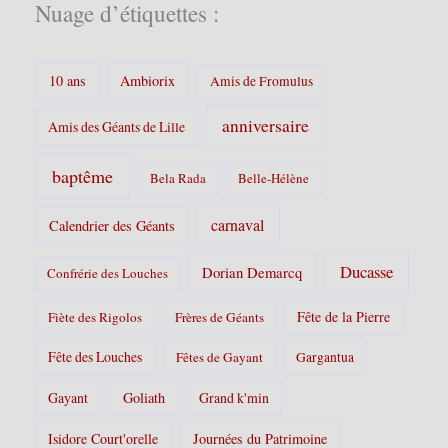
Nuage d’étiquettes :
e
s
:
10 ans
Ambiorix
Amis de Fromulus
anniversaire
Amis des Géants de Lille
baptême
Bela Rada
Belle-Hélène
carnaval
Calendrier des Géants
Ducasse
Dorian Demarcq
Confrérie des Louches
Fête de la Pierre
Fiète des Rigolos
Frères de Géants
Fête des Louches
Fêtes de Gayant
Gargantua
Gayant
Goliath
Grand k'min
Isidore Court'orelle
Journées du Patrimoine