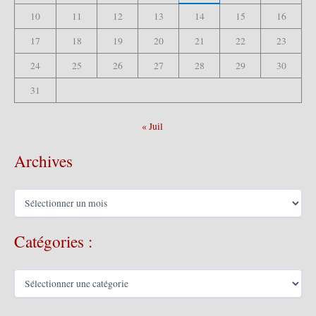
10
11
12
13
14
15
16
17
18
19
20
21
22
23
24
25
26
27
28
29
30
31
« Juil
Archives
A
r
c
Catégories :
h
i
v
C
e
a
s
t