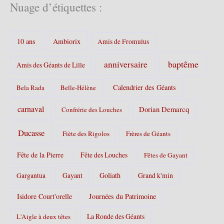
é
Nuage d’étiquettes :
g
o
r
10 ans
Ambiorix
i
Amis de Fromulus
e
s
baptême
anniversaire
Amis des Géants de Lille
:
Calendrier des Géants
Bela Rada
Belle-Hélène
carnaval
Dorian Demarcq
Confrérie des Louches
Ducasse
Fiète des Rigolos
Frères de Géants
Fête de la Pierre
Fête des Louches
Fêtes de Gayant
Gayant
Goliath
Grand k'min
Gargantua
Isidore Court'orelle
Journées du Patrimoine
La Ronde des Géants
L'Aigle à deux têtes