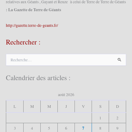
relatives aux Géants , Gayant et Reuze à celui de Terre de Terre de Géants
: La Gazette de Terre de Géants
http://gazette.terre-de-geants.fr/
Rechercher :
R
e
c
h
Calendrier des articles :
e
r
c
août 2026
h
e
L
M
M
J
V
S
D
r
1
2
:
7
3
4
5
6
8
9