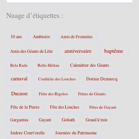
s
t
é
Nuage d’étiquettes :
g
o
r
10 ans
Ambiorix
i
Amis de Fromulus
e
s
baptême
anniversaire
Amis des Géants de Lille
:
Calendrier des Géants
Bela Rada
Belle-Hélène
carnaval
Dorian Demarcq
Confrérie des Louches
Ducasse
Fiète des Rigolos
Frères de Géants
Fête de la Pierre
Fête des Louches
Fêtes de Gayant
Gayant
Goliath
Grand k'min
Gargantua
Isidore Court'orelle
Journées du Patrimoine