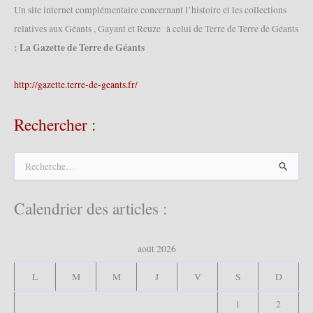
Un site internet complémentaire concernant l’histoire et les collections
relatives aux Géants , Gayant et Reuze à celui de Terre de Terre de Géants
: La Gazette de Terre de Géants
http://gazette.terre-de-geants.fr/
Rechercher :
R
e
c
h
Calendrier des articles :
e
r
c
août 2026
h
e
L
M
M
J
V
S
D
r
1
2
: