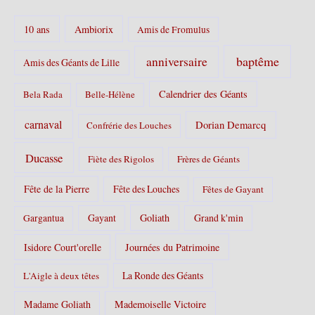
o
r
10 ans
Ambiorix
i
Amis de Fromulus
e
s
baptême
anniversaire
Amis des Géants de Lille
:
Calendrier des Géants
Bela Rada
Belle-Hélène
carnaval
Dorian Demarcq
Confrérie des Louches
Ducasse
Fiète des Rigolos
Frères de Géants
Fête de la Pierre
Fête des Louches
Fêtes de Gayant
Gayant
Goliath
Grand k'min
Gargantua
Isidore Court'orelle
Journées du Patrimoine
La Ronde des Géants
L'Aigle à deux têtes
Madame Goliath
Mademoiselle Victoire