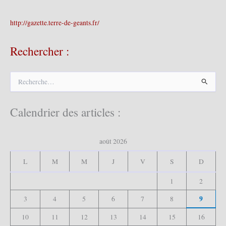
http://gazette.terre-de-geants.fr/
Rechercher :
R
e
c
h
Calendrier des articles :
e
r
c
août 2026
h
e
L
M
M
J
V
S
D
r
1
2
:
9
3
4
5
6
7
8
10
11
12
13
14
15
16