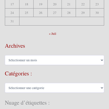
17
18
19
20
21
22
23
24
25
26
27
28
29
30
31
« Juil
Archives
A
r
c
Catégories :
h
i
v
C
e
a
s
t
é
Nuage d’étiquettes :
g