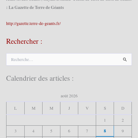
: La Gazette de Terre de Géants
http://gazette.terre-de-geants.fr/
Rechercher :
R
e
c
h
Calendrier des articles :
e
r
c
août 2026
h
e
L
M
M
J
V
S
D
r
1
2
:
8
3
4
5
6
7
9