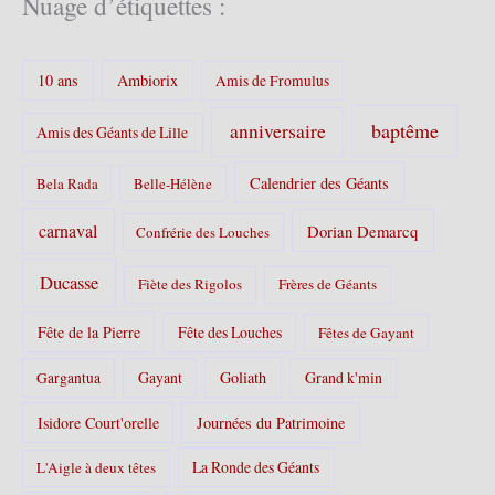
Nuage d’étiquettes :
g
o
r
10 ans
Ambiorix
i
Amis de Fromulus
e
s
baptême
anniversaire
Amis des Géants de Lille
:
Calendrier des Géants
Bela Rada
Belle-Hélène
carnaval
Dorian Demarcq
Confrérie des Louches
Ducasse
Fiète des Rigolos
Frères de Géants
Fête de la Pierre
Fête des Louches
Fêtes de Gayant
Gayant
Goliath
Grand k'min
Gargantua
Isidore Court'orelle
Journées du Patrimoine
La Ronde des Géants
L'Aigle à deux têtes