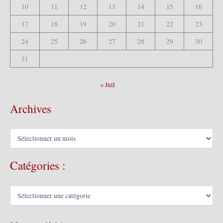
10
11
12
13
14
15
16
17
18
19
20
21
22
23
24
25
26
27
28
29
30
31
« Juil
Archives
A
r
c
Catégories :
h
i
v
C
e
a
s
t
é