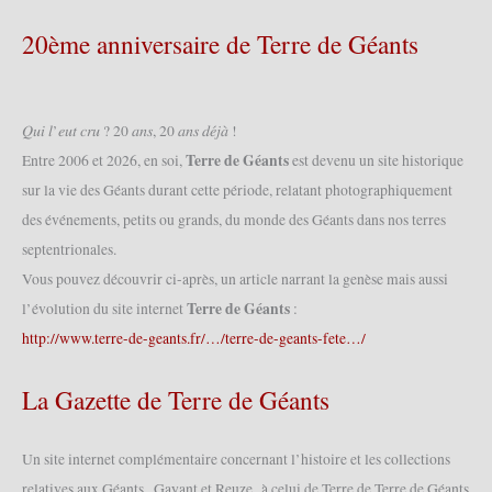
20ème anniversaire de Terre de Géants
𝑄𝑢𝑖 𝑙’𝑒𝑢𝑡 𝑐𝑟𝑢 ? 20 𝑎𝑛𝑠, 20 𝑎𝑛𝑠 𝑑𝑒́𝑗𝑎̀ !
Terre de Géants
Entre 2006 et 2026, en soi,
est devenu un site historique
sur la vie des Géants durant cette période, relatant photographiquement
des événements, petits ou grands, du monde des Géants dans nos terres
septentrionales.
Vous pouvez découvrir ci-après, un article narrant la genèse mais aussi
Terre de Géants
l’évolution du site internet
:
http://www.terre-de-geants.fr/…/terre-de-geants-fete…/
La Gazette de Terre de Géants
Un site internet complémentaire concernant l’histoire et les collections
relatives aux Géants , Gayant et Reuze à celui de Terre de Terre de Géants