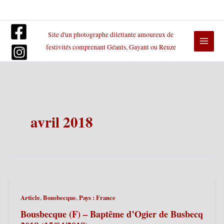
Aller
au
contenu
Site d'un photographe dilettante amoureux de
festivités comprenant Géants, Gayant ou Reuze
avril 2018
,
,
Article
Bousbecque
Pays : France
Bousbecque (F) – Baptême d’Ogier de Busbecq