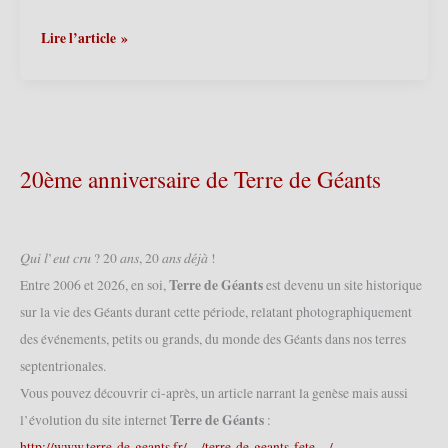
Mainvault
Lire l’article »
(Ath)
(B)
–
Le
baptême
d’Eul
20ème anniversaire de Terre de Géants
Tacheu
2018
(14/04/2018)
𝑄𝑢𝑖 𝑙’𝑒𝑢𝑡 𝑐𝑟𝑢 ? 20 𝑎𝑛𝑠, 20 𝑎𝑛𝑠 𝑑𝑒́𝑗𝑎̀ !
Terre de Géants
Entre 2006 et 2026, en soi,
est devenu un site historique
sur la vie des Géants durant cette période, relatant photographiquement
des événements, petits ou grands, du monde des Géants dans nos terres
septentrionales.
Vous pouvez découvrir ci-après, un article narrant la genèse mais aussi
Terre de Géants
l’évolution du site internet
:
http://www.terre-de-geants.fr/…/terre-de-geants-fete…/