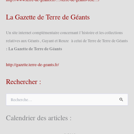
La Gazette de Terre de Géants
Un site internet complémentaire concernant l’histoire et les collections
relatives aux Géants , Gayant et Reuze à celui de Terre de Terre de Géants
: La Gazette de Terre de Géants
http://gazette.terre-de-geants.fr/
Rechercher :
R
e
c
h
Calendrier des articles :
e
r
c