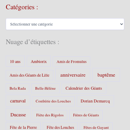
Catégories :
h
i
v
C
e
a
s
t
é
Nuage d’étiquettes :
g
o
r
10 ans
Ambiorix
i
Amis de Fromulus
e
s
baptême
anniversaire
Amis des Géants de Lille
:
Calendrier des Géants
Bela Rada
Belle-Hélène
carnaval
Dorian Demarcq
Confrérie des Louches
Ducasse
Fiète des Rigolos
Frères de Géants
Fête de la Pierre
Fête des Louches
Fêtes de Gayant