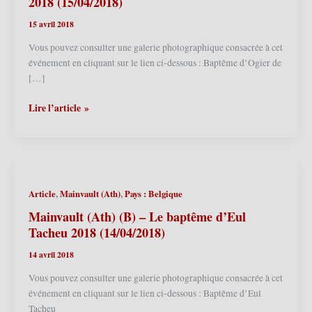
2018 (15/04/2018)
15 avril 2018
Vous pouvez consulter une galerie photographique consacrée à cet
événement en cliquant sur le lien ci-dessous : Baptême d’Ogier de
[…]
Bousbecque
Lire l’article »
(F)
–
Baptême
d’Ogier
de
,
,
Article
Mainvault (Ath)
Pays : Belgique
Busbecq
2018
Mainvault (Ath) (B) – Le baptême d’Eul
(15/04/2018)
Tacheu 2018 (14/04/2018)
14 avril 2018
Vous pouvez consulter une galerie photographique consacrée à cet
événement en cliquant sur le lien ci-dessous : Baptême d’Eul
Tacheu