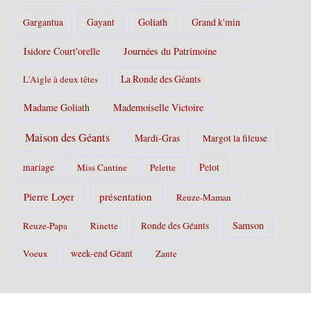
Gayant
Goliath
Grand k'min
Gargantua
Isidore Court'orelle
Journées du Patrimoine
La Ronde des Géants
L'Aigle à deux têtes
Madame Goliath
Mademoiselle Victoire
Maison des Géants
Mardi-Gras
Margot la fileuse
Pelot
mariage
Miss Cantine
Pelette
Pierre Loyer
présentation
Reuze-Maman
Samson
Reuze-Papa
Rinette
Ronde des Géants
Voeux
week-end Géant
Zante