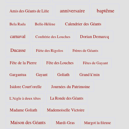
e
s
baptême
anniversaire
Amis des Géants de Lille
:
Calendrier des Géants
Bela Rada
Belle-Hélène
carnaval
Dorian Demarcq
Confrérie des Louches
Ducasse
Fiète des Rigolos
Frères de Géants
Fête de la Pierre
Fête des Louches
Fêtes de Gayant
Gayant
Goliath
Grand k'min
Gargantua
Isidore Court'orelle
Journées du Patrimoine
La Ronde des Géants
L'Aigle à deux têtes
Madame Goliath
Mademoiselle Victoire
Maison des Géants
Mardi-Gras
Margot la fileuse