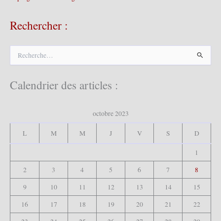
Rechercher :
R
e
c
h
Calendrier des articles :
e
r
c
octobre 2023
h
e
L
M
M
J
V
S
D
r
1
:
2
3
4
5
6
7
8
9
10
11
12
13
14
15
16
17
18
19
20
21
22