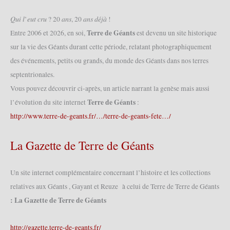
–
Cortège
𝑄𝑢𝑖 𝑙’𝑒𝑢𝑡 𝑐𝑟𝑢 ? 20 𝑎𝑛𝑠, 20 𝑎𝑛𝑠 𝑑𝑒́𝑗𝑎̀ !
historique
Terre de Géants
Entre 2006 et 2026, en soi,
est devenu un site historique
des
sur la vie des Géants durant cette période, relatant photographiquement
Louches
des événements, petits ou grands, du monde des Géants dans nos terres
(08/10/2023)
septentrionales.
Vous pouvez découvrir ci-après, un article narrant la genèse mais aussi
Terre de Géants
l’évolution du site internet
:
http://www.terre-de-geants.fr/…/terre-de-geants-fete…/
La Gazette de Terre de Géants
Un site internet complémentaire concernant l’histoire et les collections
relatives aux Géants , Gayant et Reuze à celui de Terre de Terre de Géants
: La Gazette de Terre de Géants
http://gazette.terre-de-geants.fr/