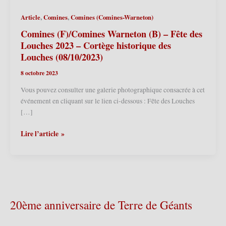
,
,
Article
Comines
Comines (Comines-Warneton)
Comines (F)/Comines Warneton (B) – Fête des
Louches 2023 – Cortège historique des
Louches (08/10/2023)
8 octobre 2023
Vous pouvez consulter une galerie photographique consacrée à cet
événement en cliquant sur le lien ci-dessous : Fête des Louches
[…]
Comines
Lire l’article »
(F)/Comines
Warneton
(B)
–
Fête
des
20ème anniversaire de Terre de Géants
Louches
2023