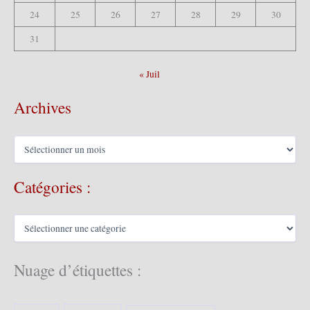
24
25
26
27
28
29
30
31
« Juil
Archives
A
r
c
Catégories :
h
i
v
C
e
a
s
t
é
Nuage d’étiquettes :
g
o
r