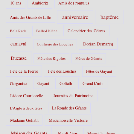
10 ans
Ambiorix
i
Amis de Fromulus
e
s
baptême
anniversaire
Amis des Géants de Lille
:
Calendrier des Géants
Bela Rada
Belle-Hélène
carnaval
Dorian Demarcq
Confrérie des Louches
Ducasse
Fiète des Rigolos
Frères de Géants
Fête de la Pierre
Fête des Louches
Fêtes de Gayant
Gayant
Goliath
Grand k'min
Gargantua
Isidore Court'orelle
Journées du Patrimoine
La Ronde des Géants
L'Aigle à deux têtes
Madame Goliath
Mademoiselle Victoire
Maison des Géants
Mardi-Gras
Margot la fileuse