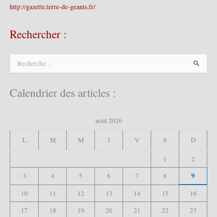
http://gazette.terre-de-geants.fr/
Rechercher :
R
e
c
h
Calendrier des articles :
e
r
c
août 2026
h
e
L
M
M
J
V
S
D
r
1
2
:
9
3
4
5
6
7
8
10
11
12
13
14
15
16
17
18
19
20
21
22
23