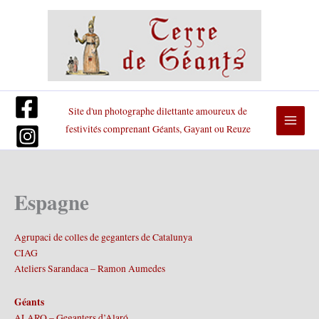
Aller
au
contenu
Site d'un photographe dilettante amoureux de
festivités comprenant Géants, Gayant ou Reuze
Espagne
Agrupaci de colles de geganters de Catalunya
CIAG
Ateliers Sarandaca – Ramon Aumedes
Géants
ALARO – Geganters d’Alaró