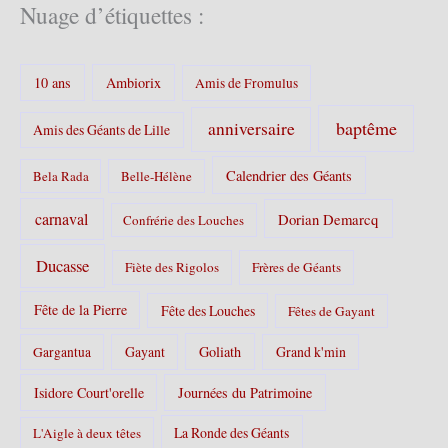
é
Nuage d’étiquettes :
g
o
r
10 ans
Ambiorix
i
Amis de Fromulus
e
s
baptême
anniversaire
Amis des Géants de Lille
:
Calendrier des Géants
Bela Rada
Belle-Hélène
carnaval
Dorian Demarcq
Confrérie des Louches
Ducasse
Fiète des Rigolos
Frères de Géants
Fête de la Pierre
Fête des Louches
Fêtes de Gayant
Gayant
Goliath
Grand k'min
Gargantua
Isidore Court'orelle
Journées du Patrimoine
La Ronde des Géants
L'Aigle à deux têtes