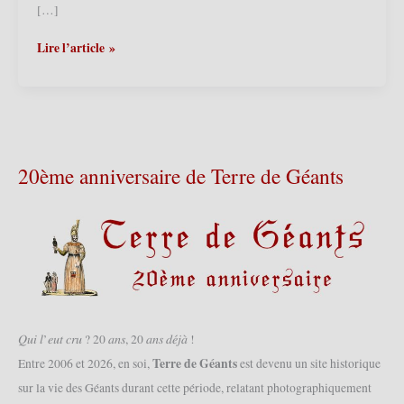
[…]
Nieppe
Lire l’article »
(F)
–
Baptême
de
Miss
Cantine
20ème anniversaire de Terre de Géants
2007
(31/03/2007)
𝑄𝑢𝑖 𝑙’𝑒𝑢𝑡 𝑐𝑟𝑢 ? 20 𝑎𝑛𝑠, 20 𝑎𝑛𝑠 𝑑𝑒́𝑗𝑎̀ !
Terre de Géants
Entre 2006 et 2026, en soi,
est devenu un site historique
sur la vie des Géants durant cette période, relatant photographiquement