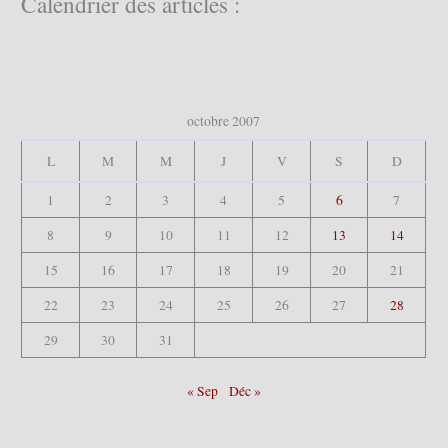
Calendrier des articles :
h
e
r
:
octobre 2007
L
M
M
J
V
S
D
1
2
3
4
5
6
7
8
9
10
11
12
13
14
15
16
17
18
19
20
21
22
23
24
25
26
27
28
29
30
31
« Sep
Déc »