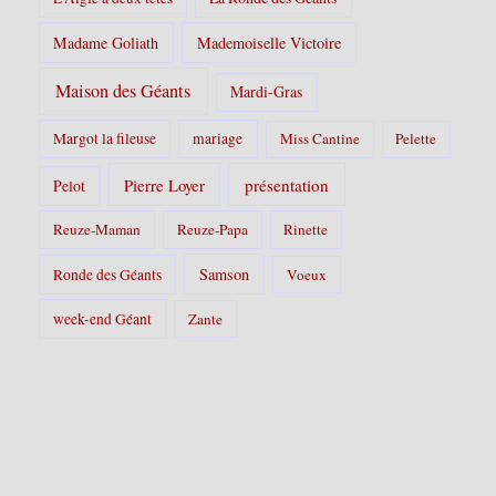
Madame Goliath
Mademoiselle Victoire
Maison des Géants
Mardi-Gras
Margot la fileuse
mariage
Miss Cantine
Pelette
Pierre Loyer
présentation
Pelot
Reuze-Maman
Reuze-Papa
Rinette
Samson
Ronde des Géants
Voeux
week-end Géant
Zante