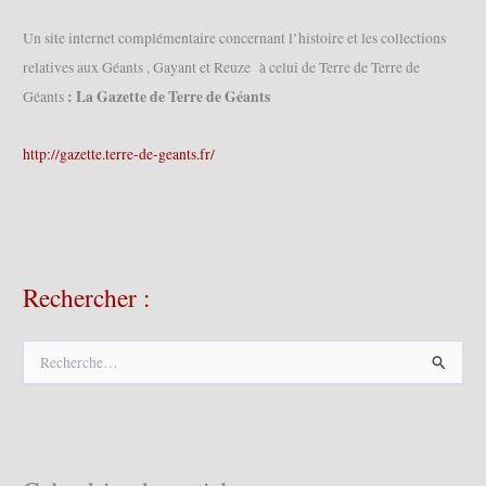
Un site internet complémentaire concernant l’histoire et les collections
relatives aux Géants , Gayant et Reuze à celui de Terre de Terre de
: La Gazette de Terre de Géants
Géants
http://gazette.terre-de-geants.fr/
Rechercher :
R
e
c
h
e
r
c