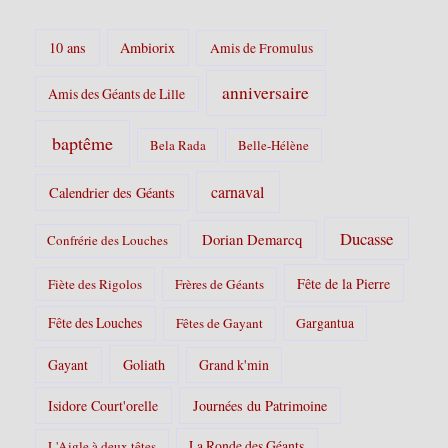
s
:
10 ans
Ambiorix
Amis de Fromulus
anniversaire
Amis des Géants de Lille
baptême
Bela Rada
Belle-Hélène
carnaval
Calendrier des Géants
Ducasse
Dorian Demarcq
Confrérie des Louches
Fête de la Pierre
Fiète des Rigolos
Frères de Géants
Fête des Louches
Fêtes de Gayant
Gargantua
Gayant
Goliath
Grand k'min
Isidore Court'orelle
Journées du Patrimoine
La Ronde des Géants
L'Aigle à deux têtes