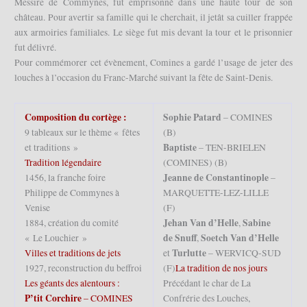
Messire de Commynes, fut emprisonné dans une haute tour de son
château. Pour avertir sa famille qui le cherchait, il jetât sa cuiller frappée
aux armoiries familiales. Le siège fut mis devant la tour et le prisonnier
fut délivré.
Pour commémorer cet évènement, Comines a gardé l’usage de jeter des
louches à l’occasion du Franc-Marché suivant la fête de Saint-Denis.
Composition du cortège :
Sophie Patard
– COMINES
9 tableaux sur le thème « fêtes
(B)
Baptiste
et traditions »
– TEN-BRIELEN
Tradition légendaire
(COMINES) (B)
Jeanne de Constantinople
1456, la franche foire
–
Philippe de Commynes à
MARQUETTE-LEZ-LILLE
Venise
(F)
Jehan Van d’Helle
Sabine
1884, création du comité
,
de Snuff
Soetch Van d’Helle
« Le Louchier »
,
Turlutte
Villes et traditions de jets
et
– WERVICQ-SUD
1927, reconstruction du beffroi
(F)
La tradition de nos jours
Les géants des alentours :
Précédant le char de La
P’tit Corchire
– COMINES
Confrérie des Louches,