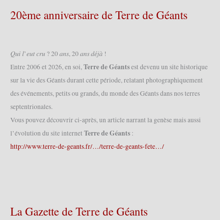
20ème anniversaire de Terre de Géants
𝑄𝑢𝑖 𝑙’𝑒𝑢𝑡 𝑐𝑟𝑢 ? 20 𝑎𝑛𝑠, 20 𝑎𝑛𝑠 𝑑𝑒́𝑗𝑎̀ !
Terre de Géants
Entre 2006 et 2026, en soi,
est devenu un site historique
sur la vie des Géants durant cette période, relatant photographiquement
des événements, petits ou grands, du monde des Géants dans nos terres
septentrionales.
Vous pouvez découvrir ci-après, un article narrant la genèse mais aussi
Terre de Géants
l’évolution du site internet
:
http://www.terre-de-geants.fr/…/terre-de-geants-fete…/
La Gazette de Terre de Géants