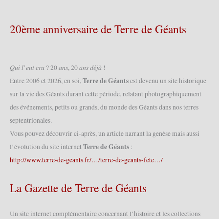
4
cortèges
2008
20ème anniversaire de Terre de Géants
(08/06/2008)
𝑄𝑢𝑖 𝑙’𝑒𝑢𝑡 𝑐𝑟𝑢 ? 20 𝑎𝑛𝑠, 20 𝑎𝑛𝑠 𝑑𝑒́𝑗𝑎̀ !
Terre de Géants
Entre 2006 et 2026, en soi,
est devenu un site historique
sur la vie des Géants durant cette période, relatant photographiquement
des événements, petits ou grands, du monde des Géants dans nos terres
septentrionales.
Vous pouvez découvrir ci-après, un article narrant la genèse mais aussi
Terre de Géants
l’évolution du site internet
:
http://www.terre-de-geants.fr/…/terre-de-geants-fete…/
La Gazette de Terre de Géants
Un site internet complémentaire concernant l’histoire et les collections