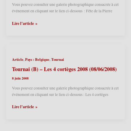
Vous pouvez consulter une galerie photographique consacrée à cet
événement en cliquant sur le lien ci-dessous : Fête de la Pierre
Lezennes
Lire l’article »
(F)
–
Fête
de
la
,
,
Article
Pays : Belgique
Tournai
Pierre
2008
Tournai (B) – Les 4 cortèges 2008 (08/06/2008)
(15/06/2008)
8 juin 2008
Vous pouvez consulter une galerie photographique consacrée à cet
événement en cliquant sur le lien ci-dessous : Les 4 cortèges
Tournai
Lire l’article »
(B)
–
Les