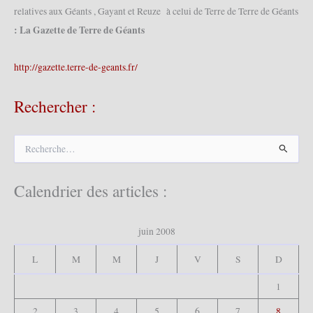
relatives aux Géants , Gayant et Reuze à celui de Terre de Terre de Géants
: La Gazette de Terre de Géants
http://gazette.terre-de-geants.fr/
Rechercher :
R
e
c
h
Calendrier des articles :
e
r
c
juin 2008
h
e
L
M
M
J
V
S
D
r
1
:
2
3
4
5
6
7
8