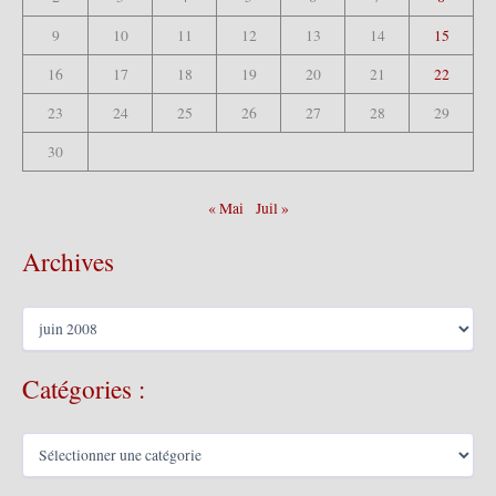
9
10
11
12
13
14
15
16
17
18
19
20
21
22
23
24
25
26
27
28
29
30
« Mai
Juil »
Archives
A
r
c
Catégories :
h
i
v
C
e
a
s
t