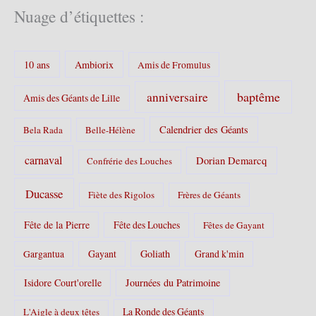
é
Nuage d’étiquettes :
g
o
r
10 ans
Ambiorix
i
Amis de Fromulus
e
s
baptême
anniversaire
Amis des Géants de Lille
:
Calendrier des Géants
Bela Rada
Belle-Hélène
carnaval
Dorian Demarcq
Confrérie des Louches
Ducasse
Fiète des Rigolos
Frères de Géants
Fête de la Pierre
Fête des Louches
Fêtes de Gayant
Gayant
Goliath
Grand k'min
Gargantua
Isidore Court'orelle
Journées du Patrimoine
La Ronde des Géants
L'Aigle à deux têtes