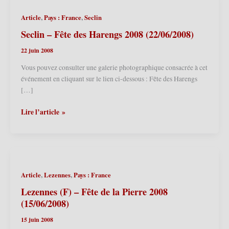
,
,
Article
Pays : France
Seclin
Seclin – Fête des Harengs 2008 (22/06/2008)
22 juin 2008
Vous pouvez consulter une galerie photographique consacrée à cet
événement en cliquant sur le lien ci-dessous : Fête des Harengs
[…]
Seclin
Lire l’article »
–
Fête
des
Harengs
2008
,
,
Article
Lezennes
Pays : France
(22/06/2008)
Lezennes (F) – Fête de la Pierre 2008
(15/06/2008)
15 juin 2008