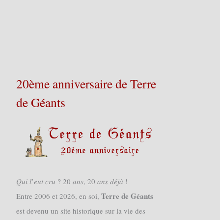
20ème anniversaire de Terre
de Géants
𝑄𝑢𝑖 𝑙’𝑒𝑢𝑡 𝑐𝑟𝑢 ? 20 𝑎𝑛𝑠, 20 𝑎𝑛𝑠 𝑑𝑒́𝑗𝑎̀ !
Terre de Géants
Entre 2006 et 2026, en soi,
est devenu un site historique sur la vie des