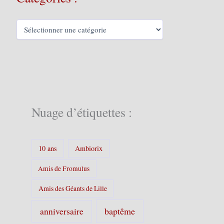
C
a
t
é
g
o
r
i
e
Nuage d’étiquettes :
s
:
10 ans
Ambiorix
Amis de Fromulus
Amis des Géants de Lille
baptême
anniversaire