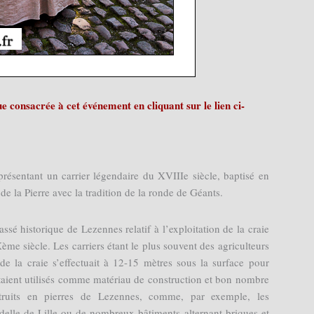
 consacrée à cet événement en cliquant sur le lien ci-
eprésentant un carrier légendaire du XVIIIe siècle, baptisé en
 la Pierre avec la tradition de la ronde de Géants.
assé historique de Lezennes relatif à l’exploitation de la craie
me siècle. Les carriers étant le plus souvent des agriculteurs
 de la craie s’effectuait à 12-15 mètres sous la surface pour
 étaient utilisés comme matériau de construction et bon nombre
struits en pierres de Lezennes, comme, par exemple, les
adelle de Lille ou de nombreux bâtiments alternant briques et