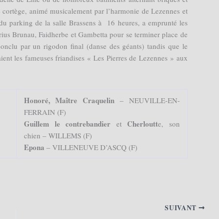
Le cortège, animé musicalement par l’harmonie de Lezennes et
i du parking de la salle Brassens à 16 heures, a emprunté les
arius Brunau, Faidherbe et Gambetta pour se terminer place de
onclu par un rigodon final (danse des géants) tandis que le
aient les fameuses friandises « Les Pierres de Lezennes » aux
Honoré, Maître Craquelin
– NEUVILLE-EN-
FERRAIN (F)
Guillem le contrebandier
Cherloutt
et
e, son
chien – WILLEMS (F)
Epona
– VILLENEUVE D’ASCQ (F)
SUIVANT