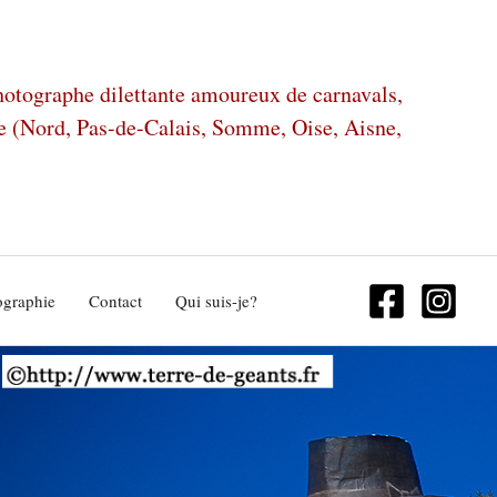
photographe dilettante amoureux de carnavals,
ze (Nord, Pas-de-Calais, Somme, Oise, Aisne,
ographie
Contact
Qui suis-je?