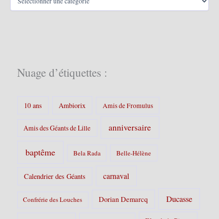
a
t
é
g
o
r
i
Nuage d’étiquettes :
e
s
:
10 ans
Ambiorix
Amis de Fromulus
anniversaire
Amis des Géants de Lille
baptême
Bela Rada
Belle-Hélène
carnaval
Calendrier des Géants
Ducasse
Dorian Demarcq
Confrérie des Louches