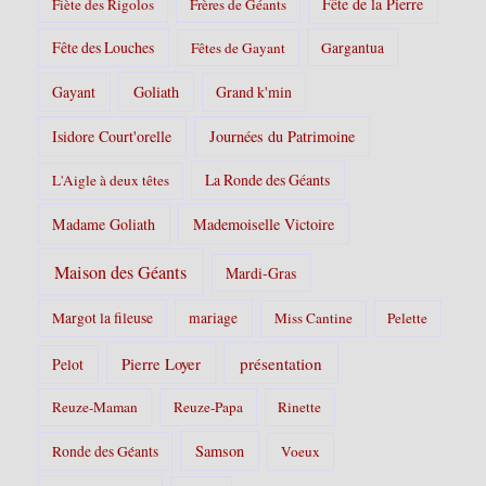
Fête de la Pierre
Fiète des Rigolos
Frères de Géants
Fête des Louches
Fêtes de Gayant
Gargantua
Gayant
Goliath
Grand k'min
Isidore Court'orelle
Journées du Patrimoine
La Ronde des Géants
L'Aigle à deux têtes
Madame Goliath
Mademoiselle Victoire
Maison des Géants
Mardi-Gras
Margot la fileuse
mariage
Miss Cantine
Pelette
Pierre Loyer
présentation
Pelot
Reuze-Maman
Reuze-Papa
Rinette
Samson
Ronde des Géants
Voeux