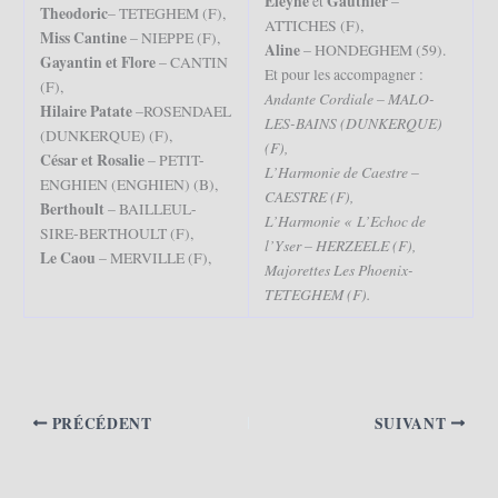
Eleyne
Gauthier
et
–
Theodoric
– TETEGHEM (F),
ATTICHES (F),
Miss Cantine
– NIEPPE (F),
Aline
– HONDEGHEM (59).
Gayantin et Flore
– CANTIN
Et pour les accompagner :
(F),
Andante Cordiale – MALO-
Hilaire Patate
–ROSENDAEL
LES-BAINS (DUNKERQUE)
(DUNKERQUE) (F),
(F),
César et Rosalie
– PETIT-
L’Harmonie de Caestre –
ENGHIEN (ENGHIEN) (B),
CAESTRE (F),
Berthoult
– BAILLEUL-
L’Harmonie « L’Echoc de
SIRE-BERTHOULT (F),
l’Yser – HERZEELE (F),
Le Caou
– MERVILLE (F),
Majorettes Les Phoenix-
TETEGHEM (F).
PRÉCÉDENT
SUIVANT