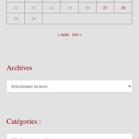
22
23
24
25
26
27
28
29
30
« Août
Oct »
Archives
A
r
c
h
i
v
Catégories :
e
s
C