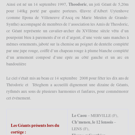
Theodoric
Ainsi est né un 14 septembre 1997,
, un joli Géant de 5,20m
pour 140kg porté par quatre porteurs. Œuvre d’Albert Uytenhove
(comme Epona de Villeneuve d’Ascq ou Marie Meulen de Grande-
Synthe) accompagné de membres de l’association les Amis de Theodoric,
ce Géant représente un cavalier-archer du XVIIème siècle vêtu d’un
pourpoint bleu à parements d’or et d’argent, d’une veste sans manches à
mêmes ornements, jaboté sur la chemise au poignet de dentelle complété
par une jupe rouge, coiffé d’un chapeau rouge à plume blanche complété
d’un armement composé d’une epée au côté gauche et un arc en
bandoulière
Le ciel s’était mis au beau ce 14 septembre 2008 pour fêter les dix ans de
Théodoric et Téteghem a accueilli dignement une dizaine de Géants,
rythmés aux sons de plusieurs harmonies et fanfares, pour commémorer
cet événement.
Le Caou
– MERVILLE (F),
Ch’meneu, le 12 lensois
–
Les Géants présents lors du
LENS (F),
cortège :