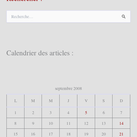
R
e
c
h
e
r
c
Calendrier des articles :
h
e
r
:
septembre 2008
L
M
M
J
V
S
D
1
2
3
4
5
6
7
8
9
10
11
12
13
14
15
16
17
18
19
20
21