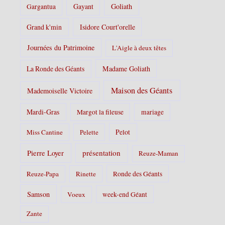
Gayant
Goliath
Gargantua
Grand k'min
Isidore Court'orelle
Journées du Patrimoine
L'Aigle à deux têtes
La Ronde des Géants
Madame Goliath
Maison des Géants
Mademoiselle Victoire
Mardi-Gras
Margot la fileuse
mariage
Pelot
Miss Cantine
Pelette
Pierre Loyer
présentation
Reuze-Maman
Reuze-Papa
Rinette
Ronde des Géants
Samson
Voeux
week-end Géant
Zante