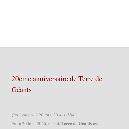
20ème anniversaire de Terre de
Géants
𝑄𝑢𝑖 𝑙’𝑒𝑢𝑡 𝑐𝑟𝑢 ? 20 𝑎𝑛𝑠, 20 𝑎𝑛𝑠 𝑑𝑒́𝑗𝑎̀ !
Terre de Géants
Entre 2006 et 2026, en soi,
est