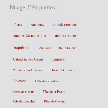
é
Nuage d’étiquettes :
g
o
r
i
10 ans
Ambiorix
Amis de Fromulus
e
s
anniversaire
Amis des Géants de Lille
:
baptême
Bela Rada
Belle-Hélène
carnaval
Calendrier des Géants
Dorian Demarcq
Confrérie des Louches
Ducasse
Fiète des Rigolos
Fête de la Pierre
Frères de Géants
Fête des Louches
Fêtes de Gayant