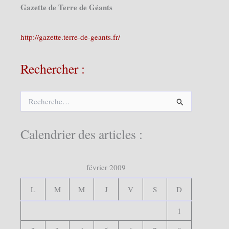
Gazette de Terre de Géants
http://gazette.terre-de-geants.fr/
Rechercher :
R
e
c
h
Calendrier des articles :
e
r
c
février 2009
h
e
r
L
M
M
J
V
S
D
:
1