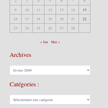
2
3
4
5
6
7
8
9
10
11
12
13
14
15
16
17
18
19
20
21
22
23
24
25
26
27
28
« Jan
Mar »
Archives
A
r
c
h
Catégories :
i
v
e
C
s
a
t