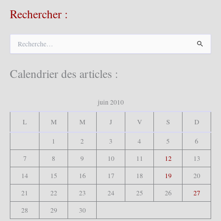
Rechercher :
R
e
c
h
Calendrier des articles :
e
r
c
juin 2010
h
e
L
M
M
J
V
S
D
r
1
2
3
4
5
6
:
7
8
9
10
11
12
13
14
15
16
17
18
19
20
21
22
23
24
25
26
27
28
29
30