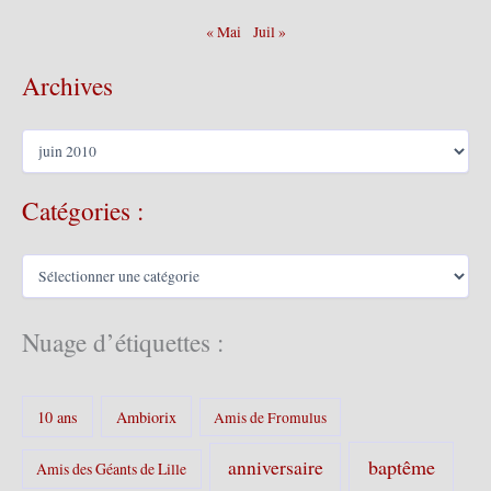
« Mai
Juil »
Archives
A
r
c
Catégories :
h
i
v
C
e
a
s
t
é
Nuage d’étiquettes :
g
o
r
10 ans
Ambiorix
i
Amis de Fromulus
e
s
baptême
anniversaire
Amis des Géants de Lille
: