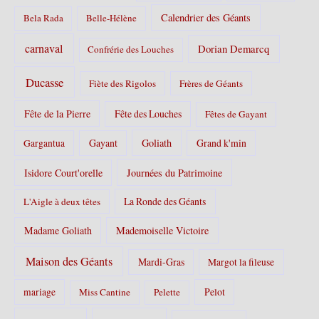
Calendrier des Géants
Bela Rada
Belle-Hélène
carnaval
Dorian Demarcq
Confrérie des Louches
Ducasse
Fiète des Rigolos
Frères de Géants
Fête de la Pierre
Fête des Louches
Fêtes de Gayant
Gayant
Goliath
Grand k'min
Gargantua
Isidore Court'orelle
Journées du Patrimoine
La Ronde des Géants
L'Aigle à deux têtes
Madame Goliath
Mademoiselle Victoire
Maison des Géants
Mardi-Gras
Margot la fileuse
Pelot
mariage
Miss Cantine
Pelette