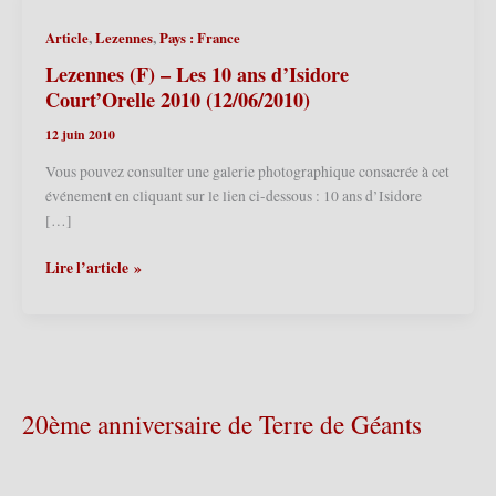
,
,
Article
Lezennes
Pays : France
Lezennes (F) – Les 10 ans d’Isidore
Court’Orelle 2010 (12/06/2010)
12 juin 2010
Vous pouvez consulter une galerie photographique consacrée à cet
événement en cliquant sur le lien ci-dessous : 10 ans d’Isidore
[…]
Lezennes
Lire l’article »
(F)
–
Les
10
ans
d’Isidore
20ème anniversaire de Terre de Géants
Court’Orelle
2010
(12/06/2010)