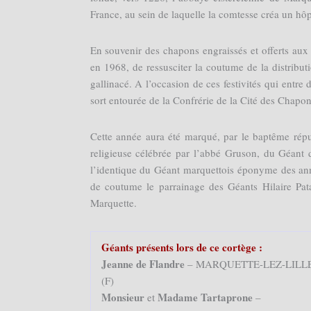
France, au sein de laquelle la comtesse créa un hôp
En souvenir des chapons engraissés et offerts aux 
en 1968, de ressusciter la coutume de la distributi
gallinacé. A l’occasion de ces festivités qui entr
sort entourée de la Confrérie de la Cité des Chapo
Cette année aura été marqué, par le baptême répu
religieuse célébrée par l’abbé Gruson, du Géant 
l’identique du Géant marquettois éponyme des ann
de coutume le parrainage des Géants Hilaire Pa
Marquette.
Géants présents lors de ce cortège :
Jeanne de Flandre
– MARQUETTE-LEZ-LILL
(F)
Monsieur
Madame Tartaprone
et
–