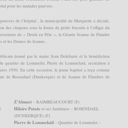
ital pour les malades pauvres.
pauvres de l’hôpital , la municipalité de Marquette a décidé,
on des chapons sous la forme de petits biscuits à l’effigie du
e désormais de « Deule en Fête », la Géante Jeanne de Flandre
ns et les Dames de Jeanne..
blicain donné par le maire Jean Delebarre et la bénédiction
du quartier de Lommelet, Pierre de Lommelaid, recréation à
ées 1950. En cette occasion, le jeune baptisé a reçu comme
tate de Rosendael (Dunkerque) et de Jeanne de Flandres de
Z’Alumet
– RAIMBEAUCOURT (F)
Hilaire Patate
E
et ses Jardiniers – ROSENDAEL
(DUNKERQUE) (F)
Pierre de Lommelaid
– Quartier de Lommelet –