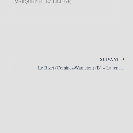
MARQUETTE-LEZ-LILLE (F)
SUIVANT
Le Bizet (Comines-Warneton) (B) – La renaissance de Ma riecop’in deux (Marie Cop’in II) (10/06/2011)