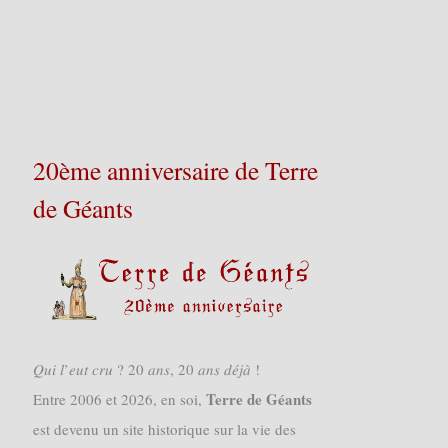
20ème anniversaire de Terre
de Géants
𝑄𝑢𝑖 𝑙’𝑒𝑢𝑡 𝑐𝑟𝑢 ? 20 𝑎𝑛𝑠, 20 𝑎𝑛𝑠 𝑑𝑒́𝑗𝑎̀ !
Terre de Géants
Entre 2006 et 2026, en soi,
est devenu un site historique sur la vie des