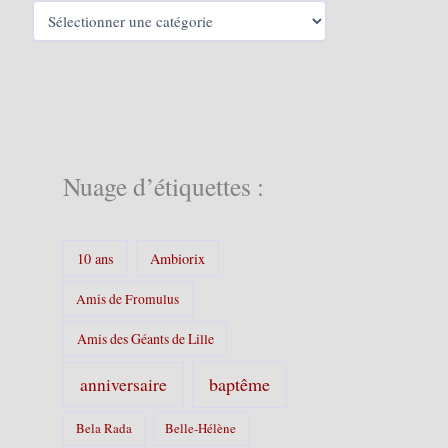
C
a
t
é
g
o
r
i
e
Nuage d’étiquettes :
s
:
10 ans
Ambiorix
Amis de Fromulus
Amis des Géants de Lille
baptême
anniversaire
Bela Rada
Belle-Hélène