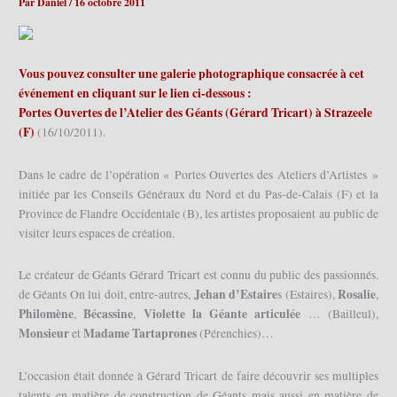
Par
Daniel
/
16 octobre 2011
Vous pouvez consulter une galerie photographique consacrée à cet
événement en cliquant sur le lien ci-dessous :
Portes Ouvertes de l’Atelier des Géants (Gérard Tricart) à Strazeele
(F)
(16/10/2011).
Dans le cadre de l’opération « Portes Ouvertes des Ateliers d’Artistes »
initiée par les Conseils Généraux du Nord et du Pas-de-Calais (F) et la
Province de Flandre Occidentale (B), les artistes proposaient au public de
visiter leurs espaces de création.
Le créateur de Géants Gérard Tricart est connu du public des passionnés.
Jehan d’Estaire
Rosalie
de Géants On lui doit, entre-autres,
s (Estaires),
,
Philomène
Bécassine
Violette la Géante articulée
,
,
… (Bailleul),
Monsieur
Madame Tartaprones
et
(Pérenchies)…
L’occasion était donnée à Gérard Tricart de faire découvrir ses multiples
talents en matière de construction de Géants mais aussi en matière de