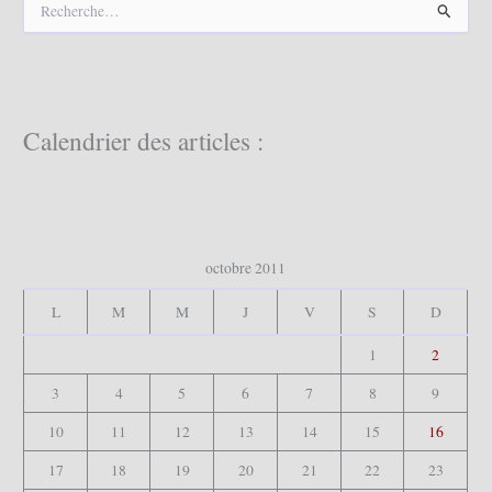
e
c
h
e
r
c
Calendrier des articles :
h
e
r
:
octobre 2011
L
M
M
J
V
S
D
1
2
3
4
5
6
7
8
9
10
11
12
13
14
15
16
17
18
19
20
21
22
23