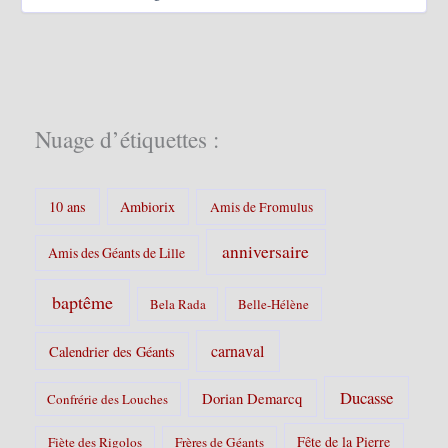
a
t
é
g
o
r
i
Nuage d’étiquettes :
e
s
:
10 ans
Ambiorix
Amis de Fromulus
anniversaire
Amis des Géants de Lille
baptême
Bela Rada
Belle-Hélène
carnaval
Calendrier des Géants
Ducasse
Dorian Demarcq
Confrérie des Louches
Fête de la Pierre
Fiète des Rigolos
Frères de Géants