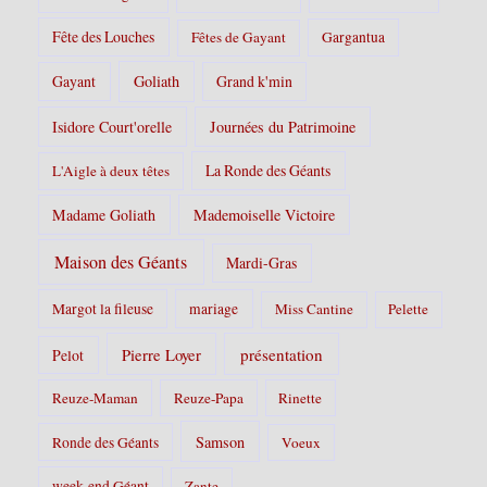
Fête des Louches
Fêtes de Gayant
Gargantua
Gayant
Goliath
Grand k'min
Isidore Court'orelle
Journées du Patrimoine
La Ronde des Géants
L'Aigle à deux têtes
Madame Goliath
Mademoiselle Victoire
Maison des Géants
Mardi-Gras
Margot la fileuse
mariage
Miss Cantine
Pelette
Pierre Loyer
présentation
Pelot
Reuze-Maman
Reuze-Papa
Rinette
Samson
Ronde des Géants
Voeux
week-end Géant
Zante