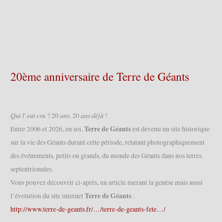
20ème anniversaire de Terre de Géants
𝑄𝑢𝑖 𝑙’𝑒𝑢𝑡 𝑐𝑟𝑢 ? 20 𝑎𝑛𝑠, 20 𝑎𝑛𝑠 𝑑𝑒́𝑗𝑎̀ !
Terre de Géants
Entre 2006 et 2026, en soi,
est devenu un site historique
sur la vie des Géants durant cette période, relatant photographiquement
des événements, petits ou grands, du monde des Géants dans nos terres
septentrionales.
Vous pouvez découvrir ci-après, un article narrant la genèse mais aussi
Terre de Géants
l’évolution du site internet
:
http://www.terre-de-geants.fr/…/terre-de-geants-fete…/