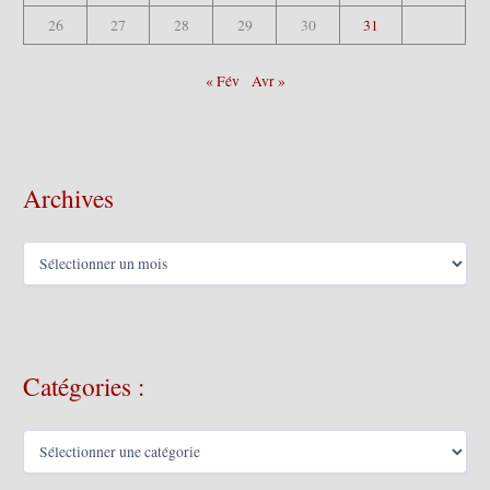
26
27
28
29
30
31
« Fév
Avr »
Archives
A
r
c
h
i
v
Catégories :
e
s
C
a
t