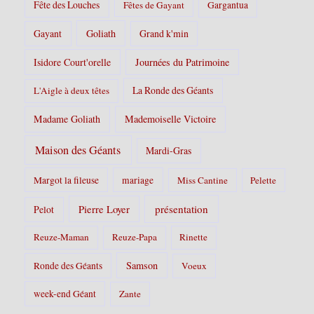
Fête des Louches
Fêtes de Gayant
Gargantua
Gayant
Goliath
Grand k'min
Isidore Court'orelle
Journées du Patrimoine
La Ronde des Géants
L'Aigle à deux têtes
Madame Goliath
Mademoiselle Victoire
Maison des Géants
Mardi-Gras
Margot la fileuse
mariage
Miss Cantine
Pelette
Pierre Loyer
présentation
Pelot
Reuze-Maman
Reuze-Papa
Rinette
Samson
Ronde des Géants
Voeux
week-end Géant
Zante