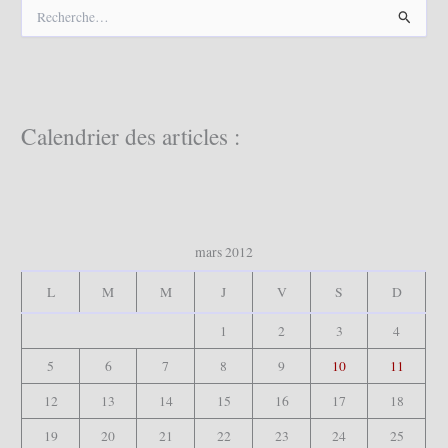
R
e
c
h
e
r
c
Calendrier des articles :
h
e
r
:
mars 2012
L
M
M
J
V
S
D
1
2
3
4
5
6
7
8
9
10
11
12
13
14
15
16
17
18
19
20
21
22
23
24
25