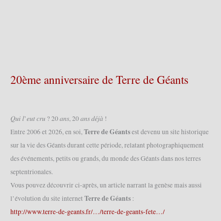
20ème anniversaire de Terre de Géants
𝑄𝑢𝑖 𝑙’𝑒𝑢𝑡 𝑐𝑟𝑢 ? 20 𝑎𝑛𝑠, 20 𝑎𝑛𝑠 𝑑𝑒́𝑗𝑎̀ !
Terre de Géants
Entre 2006 et 2026, en soi,
est devenu un site historique
sur la vie des Géants durant cette période, relatant photographiquement
des événements, petits ou grands, du monde des Géants dans nos terres
septentrionales.
Vous pouvez découvrir ci-après, un article narrant la genèse mais aussi
Terre de Géants
l’évolution du site internet
:
http://www.terre-de-geants.fr/…/terre-de-geants-fete…/