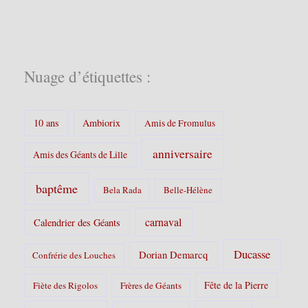
é
g
o
r
i
Nuage d’étiquettes :
e
s
:
10 ans
Ambiorix
Amis de Fromulus
anniversaire
Amis des Géants de Lille
baptême
Bela Rada
Belle-Hélène
carnaval
Calendrier des Géants
Ducasse
Dorian Demarcq
Confrérie des Louches
Fête de la Pierre
Fiète des Rigolos
Frères de Géants