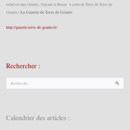
relatives aux Géants , Gayant et Reuze à celui de Terre de Terre de
: La Gazette de Terre de Géants
Géants
http://gazette.terre-de-geants.fr/
Rechercher :
R
e
c
h
e
r
c
Calendrier des articles :
h
e