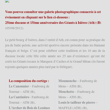
Vous pouvez consulter une galerie photographique consacrée à cet
événement en cliquant sur le lien ci-dessous :
25ème ducasse et 15ème anniversaire des Géants à Isières (Ath) (B)
(05/08/2012).
Le petit bourg d’Isières, dans l’entité d’Ath, est connu pour sa pratique du
jeu de balle-pelote, une activité sportive encore présente dans les Hainaut
français et belge. C’est pour célébrer cette tradition et les 10 ans de la
ducasse locale (elle fête cette année ses 25 ans d’existence) qu’ont été
créés les Géants locaux le Marqueu d’Caches et le Grand Mitan (ils furent
rejoints quelques années plus tard par le Délégué).
La composition du cortège :
Moumouche
– Faubourg de
Le
Canonnier
– Faubourg de
Mons – ATH (B),
Mouchette
Tournai – ATH (B),
– Faubourg de
La
Cantinière
– Faubourg de
Mons – ATH (B),
Louis le tailleur de pierre
Tournai – ATH (B),
–
L’Archer de Bois de Lessines
MAFFLE (ATH) (B),