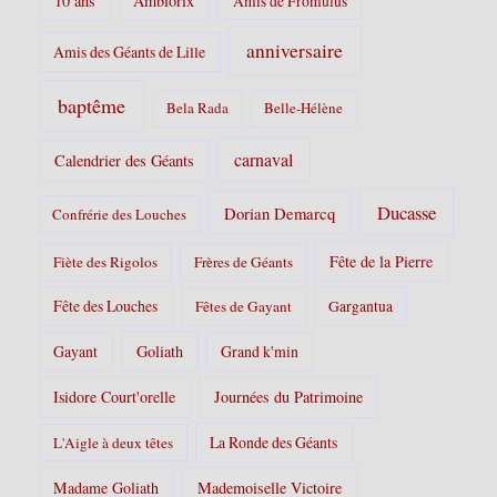
10 ans
Ambiorix
Amis de Fromulus
anniversaire
Amis des Géants de Lille
baptême
Bela Rada
Belle-Hélène
carnaval
Calendrier des Géants
Ducasse
Dorian Demarcq
Confrérie des Louches
Fête de la Pierre
Fiète des Rigolos
Frères de Géants
Fête des Louches
Fêtes de Gayant
Gargantua
Gayant
Goliath
Grand k'min
Isidore Court'orelle
Journées du Patrimoine
La Ronde des Géants
L'Aigle à deux têtes
Madame Goliath
Mademoiselle Victoire