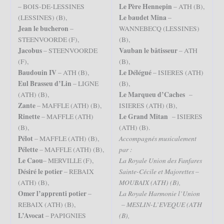
Le Père Hennepin
– BOIS-DE-LESSINES
– ATH (B),
Le baudet Mina
(LESSINES) (B),
–
Jean le bucheron
–
WANNEBECQ (LESSINES)
STEENVOORDE (F),
(B),
Jacobus
Vauban le bâtisseur
– STEENVOORDE
– ATH
(F),
(B),
Baudouin IV
Le Délégué
– ATH (B),
– ISIERES (ATH)
Eul Brasseu d’Lin
– LIGNE
(B),
Le Marqueu d’Caches
(ATH) (B),
–
Zante
– MAFFLE (ATH) (B),
ISIERES (ATH) (B),
Rinette
Le Grand Mitan
– MAFFLE (ATH)
– ISIERES
(B),
(ATH) (B).
Pélot
Accompagnés musicalement
– MAFFLE (ATH) (B),
Pélette
par :
– MAFFLE (ATH) (B),
Le Caou
La Royale Union des Fanfares
– MERVILLE (F),
Désiré le potier
Sainte-Cécile et Majorettes –
– REBAIX
MOUBAIX (ATH) (B),
(ATH) (B),
Omer l’apprenti potier
La Royale Harmonie l’Union
–
– MESLIN-L’EVEQUE (ATH
REBAIX (ATH) (B),
L’Avocat
(B),
– PAPIGNIES