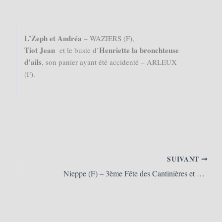
L’Zeph et Andréa
– WAZIERS (F),
Tiot Jean
Henriette la bronchteuse
et le buste d’
d’ails
, son panier ayant été accidenté – ARLEUX
(F).
SUIVANT
Nieppe (F) – 3ème Fête des Cantinières et mariage civil de Miss Cantine et Pimpon 2013 (21/04/2013)