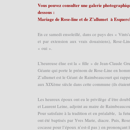
Vous pouvez consulter une galerie photographique
dessous :
Mariage de Rose-line et de Z’allumet à Esquerch
En ce samedi ensoleillé, dans ce pays des « Vints
et par extension aux vrais douaisiens), Rose-Li
« oui ».
L’heureuse élue est la « fille » de Jean-Claude Gr
Géante qui porte le prénom de Rose-Line en homma
Z’allumet est le Géant de Raimbeaucourt qui rappe
aux XIXème siècle dans cette commune (ils étaient
Les heureux époux ont eu le privilège d’être dou
et Laurent Leine, adjoint au maire de Raimbeaucou
Pour satisfaire à la tradition et en préalable, la fu
ont été baptisés par Yves Marie, diacre. Puis, Ros
cocasse pour l’époux n’est-il pas ) en prononçant 