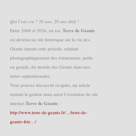
𝑄𝑢𝑖 𝑙’𝑒𝑢𝑡 𝑐𝑟𝑢 ? 20 𝑎𝑛𝑠, 20 𝑎𝑛𝑠 𝑑𝑒́𝑗𝑎̀ !
Terre de Géants
Entre 2006 et 2026, en soi,
est devenu un site historique sur la vie des
Géants durant cette période, relatant
photographiquement des événements, petits
ou grands, du monde des Géants dans nos
terres septentrionales.
Vous pouvez découvrir ci-après, un article
narrant la genèse mais aussi l’évolution du site
Terre de Géants
internet
:
http://www.terre-de-geants.fr/…/terre-de-
geants-fete…/