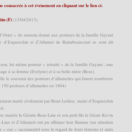
 consacrée à cet événement en cliquant sur le lien ci-
in (F)
(13/04/2013).
’d’Osier » (le surnom donné aux porteurs de la famille Gayant
ne d’Esquerchin et Z’Allumet de Raimbeaucourt se sont dit
uson, lui même porteur « retraité » de la famille Gayant , une
ge à sa femme (Evelyne) et à sa belle-mère (Rose).
lle le souvenir des porteurs d’allumettes qui furent nombreux
 150 porteurs d’allumettes en 1804)
blement marié civilement par René Ledieu, maire d’Esquerchin
rt.
ture mariée la Géante Rose-Line et son petit fils le Géant Kevin
e-Line et Z’Allumett ont pu affirmer leur flamme (un situation
le « oui » sacramentel sous le regard de leurs témoins et amis