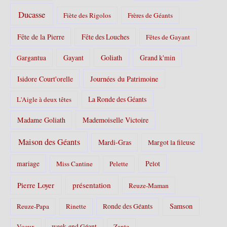
Ducasse
Fiète des Rigolos
Frères de Géants
Fête de la Pierre
Fête des Louches
Fêtes de Gayant
Gayant
Goliath
Grand k'min
Gargantua
Isidore Court'orelle
Journées du Patrimoine
La Ronde des Géants
L'Aigle à deux têtes
Madame Goliath
Mademoiselle Victoire
Maison des Géants
Mardi-Gras
Margot la fileuse
Pelot
mariage
Miss Cantine
Pelette
Pierre Loyer
présentation
Reuze-Maman
Samson
Reuze-Papa
Rinette
Ronde des Géants
Voeux
week-end Géant
Zante