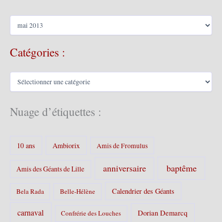
A
r
c
Catégories :
h
i
v
C
e
a
s
t
é
Nuage d’étiquettes :
g
o
r
10 ans
Ambiorix
i
Amis de Fromulus
e
s
baptême
anniversaire
Amis des Géants de Lille
:
Calendrier des Géants
Bela Rada
Belle-Hélène
carnaval
Dorian Demarcq
Confrérie des Louches