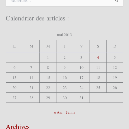
e
c
h
Calendrier des articles :
e
r
c
mai 2013
h
e
L
M
M
J
V
S
D
r
1
2
3
4
5
:
6
7
8
9
10
11
12
13
14
15
16
17
18
19
20
21
22
23
24
25
26
27
28
29
30
31
« Avr
Juin »
Archives