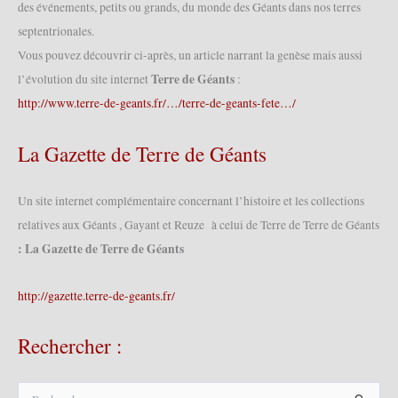
des événements, petits ou grands, du monde des Géants dans nos terres
septentrionales.
Vous pouvez découvrir ci-après, un article narrant la genèse mais aussi
Terre de Géants
l’évolution du site internet
:
http://www.terre-de-geants.fr/…/terre-de-geants-fete…/
La Gazette de Terre de Géants
Un site internet complémentaire concernant l’histoire et les collections
relatives aux Géants , Gayant et Reuze à celui de Terre de Terre de Géants
: La Gazette de Terre de Géants
http://gazette.terre-de-geants.fr/
Rechercher :
R