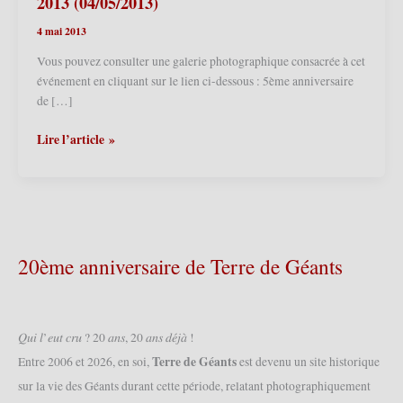
2013 (04/05/2013)
4 mai 2013
Vous pouvez consulter une galerie photographique consacrée à cet
événement en cliquant sur le lien ci-dessous : 5ème anniversaire
de […]
Lessines
Lire l’article »
(B)
–
5ème
anniversaire
de
Tramasure
20ème anniversaire de Terre de Géants
2013
(04/05/2013)
𝑄𝑢𝑖 𝑙’𝑒𝑢𝑡 𝑐𝑟𝑢 ? 20 𝑎𝑛𝑠, 20 𝑎𝑛𝑠 𝑑𝑒́𝑗𝑎̀ !
Terre de Géants
Entre 2006 et 2026, en soi,
est devenu un site historique
sur la vie des Géants durant cette période, relatant photographiquement