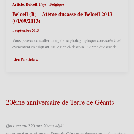
,
,
Article
Beloeil
Pays : Belgique
–
Exposition
Beloeil (B) – 34ème ducasse de Beloeil 2013
« Le
(01/09/2013)
Caou »
1 septembre 2013
2013
(14/09/2013)
Vous pouvez consulter une galerie photographique consacrée à cet
événement en cliquant sur le lien ci-dessous : 34ème ducasse de
Beloeil
Lire l’article »
(B)
–
34ème
ducasse
de
Beloeil
20ème anniversaire de Terre de Géants
2013
(01/09/2013)
𝑄𝑢𝑖 𝑙’𝑒𝑢𝑡 𝑐𝑟𝑢 ? 20 𝑎𝑛𝑠, 20 𝑎𝑛𝑠 𝑑𝑒́𝑗𝑎̀ !
Terre de Géants
Entre 2006 et 2026, en soi,
est devenu un site historique