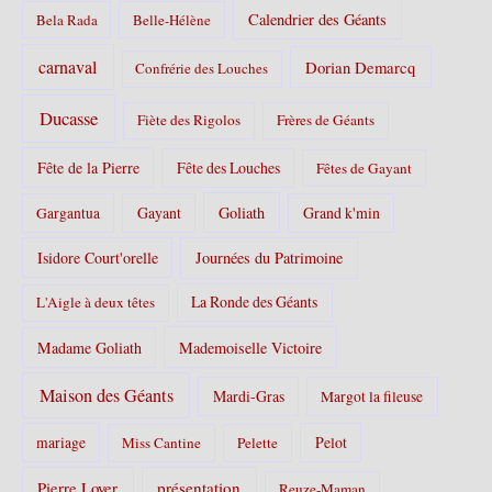
Calendrier des Géants
Bela Rada
Belle-Hélène
carnaval
Dorian Demarcq
Confrérie des Louches
Ducasse
Fiète des Rigolos
Frères de Géants
Fête de la Pierre
Fête des Louches
Fêtes de Gayant
Gayant
Goliath
Grand k'min
Gargantua
Isidore Court'orelle
Journées du Patrimoine
La Ronde des Géants
L'Aigle à deux têtes
Madame Goliath
Mademoiselle Victoire
Maison des Géants
Mardi-Gras
Margot la fileuse
Pelot
mariage
Miss Cantine
Pelette
Pierre Loyer
présentation
Reuze-Maman