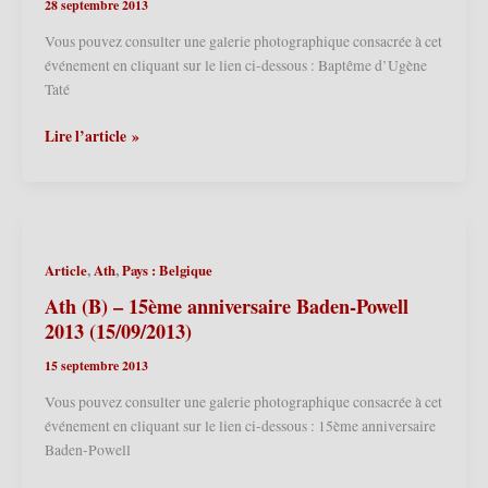
28 septembre 2013
Vous pouvez consulter une galerie photographique consacrée à cet
événement en cliquant sur le lien ci-dessous : Baptême d’Ugène
Taté
Forest-
Lire l’article »
sur
Marque
(F)
–
Baptême
,
,
Article
Ath
Pays : Belgique
d’Ugène
Taté
Ath (B) – 15ème anniversaire Baden-Powell
2013
2013 (15/09/2013)
(28/09/2013)
15 septembre 2013
Vous pouvez consulter une galerie photographique consacrée à cet
événement en cliquant sur le lien ci-dessous : 15ème anniversaire
Baden-Powell