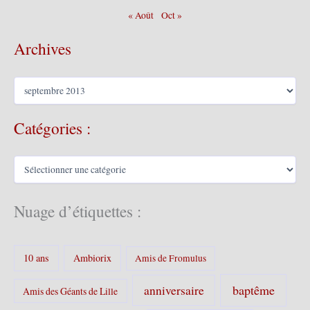
« Août
Oct »
Archives
A
r
c
Catégories :
h
i
v
C
e
a
s
t
é
Nuage d’étiquettes :
g
o
r
10 ans
Ambiorix
i
Amis de Fromulus
e
s
baptême
anniversaire
Amis des Géants de Lille
: