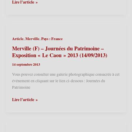
Ath
Lire l’article »
(B)
–
15ème
anniversaire
Baden-
,
,
Article
Merville
Pays : France
Powell
2013
Merville (F) – Journées du Patrimoine –
(15/09/2013)
Exposition « Le Caou » 2013 (14/09/2013)
14 septembre 2013
Vous pouvez consulter une galerie photographique consacrée à cet
événement en cliquant sur le lien ci-dessous : Journées du
Patrimoine
Merville
Lire l’article »
(F)
–
Journées
du
Patrimoine