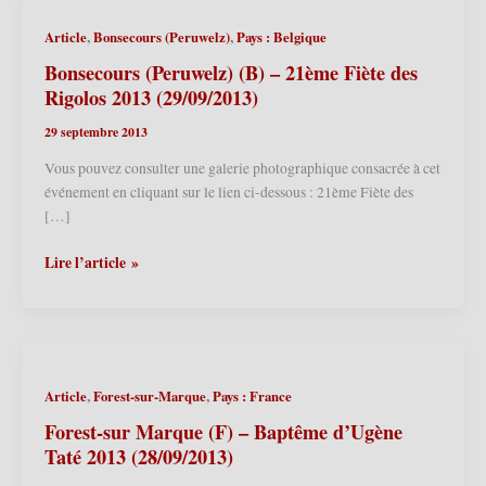
,
,
Article
Bonsecours (Peruwelz)
Pays : Belgique
Bonsecours (Peruwelz) (B) – 21ème Fiète des
Rigolos 2013 (29/09/2013)
29 septembre 2013
Vous pouvez consulter une galerie photographique consacrée à cet
événement en cliquant sur le lien ci-dessous : 21ème Fiète des
[…]
Bonsecours
Lire l’article »
(Peruwelz)
(B)
–
21ème
Fiète
,
,
Article
Forest-sur-Marque
Pays : France
des
Rigolos
Forest-sur Marque (F) – Baptême d’Ugène
2013
Taté 2013 (28/09/2013)
(29/09/2013)