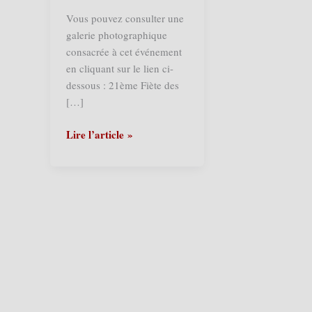
Vous pouvez consulter une
galerie photographique
consacrée à cet événement
en cliquant sur le lien ci-
dessous : 21ème Fiète des
[…]
Bonsecours
Lire l’article »
(Peruwelz)
(B)
–
21ème
Fiète
des
Rigolos
2013
(29/09/2013)