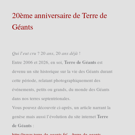
20ème anniversaire de Terre de
Géants
𝑄𝑢𝑖 𝑙’𝑒𝑢𝑡 𝑐𝑟𝑢 ? 20 𝑎𝑛𝑠, 20 𝑎𝑛𝑠 𝑑𝑒́𝑗𝑎̀ !
Terre de Géants
Entre 2006 et 2026, en soi,
est
devenu un site historique sur la vie des Géants durant
cette période, relatant photographiquement des
événements, petits ou grands, du monde des Géants
dans nos terres septentrionales.
Vous pouvez découvrir ci-après, un article narrant la
Terre
genèse mais aussi l’évolution du site internet
de Géants
:
http://www.terre-de-geants.fr/…/terre-de-geants-