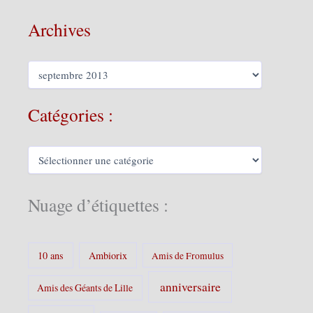
Archives
A
r
c
h
Catégories :
i
v
e
C
s
a
t
é
Nuage d’étiquettes :
g
o
r
i
10 ans
Ambiorix
Amis de Fromulus
e
s
anniversaire
Amis des Géants de Lille
: