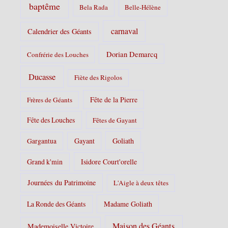
baptême
Bela Rada
Belle-Hélène
carnaval
Calendrier des Géants
Dorian Demarcq
Confrérie des Louches
Ducasse
Fiète des Rigolos
Fête de la Pierre
Frères de Géants
Fête des Louches
Fêtes de Gayant
Gayant
Goliath
Gargantua
Grand k'min
Isidore Court'orelle
Journées du Patrimoine
L'Aigle à deux têtes
La Ronde des Géants
Madame Goliath
Maison des Géants
Mademoiselle Victoire