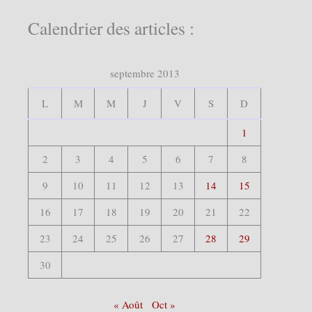
c
h
Calendrier des articles :
e
r
c
septembre 2013
h
e
r
L
M
M
J
V
S
D
:
1
2
3
4
5
6
7
8
9
10
11
12
13
14
15
16
17
18
19
20
21
22
23
24
25
26
27
28
29
30
« Août
Oct »