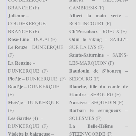
BRANCHE (F)
CAMBRESIS (F)
Julienne
Albert la main verte
–
–
COUDEKERQUE-
ROCLINCOURT (F)
Ch’Percoteux
BRANCHE (F)
– ROEUX (F)
Rose-Line
Odin le viking
– DOUAI (F)
– SAILLY-
Le Reuze
– DUNKERQUE
SUR LA LYS (F)
Sainte-Saturnine
(F)
– SAINS-
La Reuzine
–
LES-MARQUION (F)
Baudouin de S’bourcq
DUNKERQUE (F)
–
Piet’je
– DUNKERQUE (F)
SEBOURG (F)
Bout’je
Blanche, fille du comte de
– DUNKERQUE
Flandre
(F)
– SEBOURG (F)
Meis’je
Narcisse
– DUNKERQUE
– SEQUEDIN (F)
Barbari le seringueux
(F)
–
Les Gardes (4)
–
SOLESMES (F)
La Belle-Hélène
DUNKERQUE (F)
–
Violette la baigneuse
–
STEENVOORDE (F)