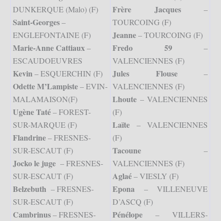
Frère Jacques
DUNKERQUE (Malo) (F)
–
Saint-Georges
–
TOURCOING (F)
Jeanne
ENGLEFONTAINE (F)
– TOURCOING (F)
Marie-Anne Cattiaux
Fredo 59
–
–
ESCAUDOEUVRES
VALENCIENNES (F)
Kevin
Jules Flouse
– ESQUERCHIN (F)
–
Odette M’Lampiste
– EVIN-
VALENCIENNES (F)
Lhoute
MALAMAISON(F)
– VALENCIENNES
Ugène Taté
– FOREST-
(F)
Laïte
SUR-MARQUE (F)
– VALENCIENNES
Flandrine
– FRESNES-
(F)
Tacoune
SUR-ESCAUT (F)
–
Jocko le juge
– FRESNES-
VALENCIENNES (F)
Aglaé
SUR-ESCAUT (F)
– VIESLY (F)
Belzebuth
Epona
– FRESNES-
– VILLENEUVE
SUR-ESCAUT (F)
D’ASCQ (F)
Cambrinus
Pénélope
– FRESNES-
– VILLERS-