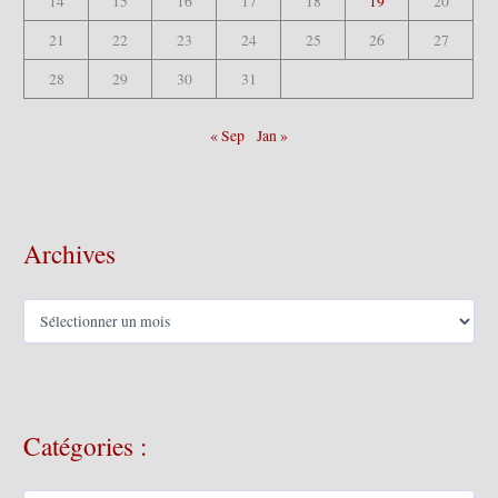
14
15
16
17
18
19
20
21
22
23
24
25
26
27
28
29
30
31
« Sep
Jan »
Archives
A
r
c
h
i
v
Catégories :
e
s