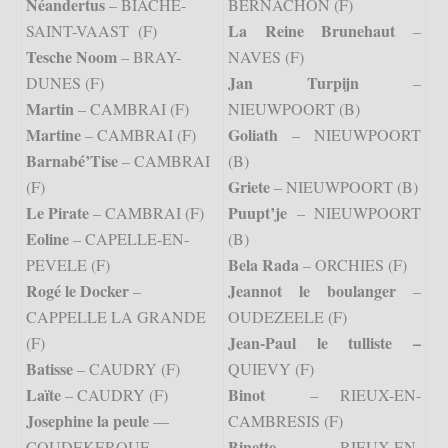
Néandertus
– BIACHE-
BERNACHON (F)
La Reine Brunehaut
SAINT-VAAST (F)
–
Tesche Noom
– BRAY-
NAVES (F)
Jan Turpijn
DUNES (F)
–
Martin
– CAMBRAI (F)
NIEUWPOORT (B)
Martine
Goliath
– CAMBRAI (F)
– NIEUWPOORT
Barnabé’Tise
– CAMBRAI
(B)
Griete
(F)
– NIEUWPOORT (B)
Le Pirate
Puupt’je
– CAMBRAI (F)
– NIEUWPOORT
Eoline
– CAPELLE-EN-
(B)
Bela Rada
PEVELE (F)
– ORCHIES (F)
Rogé le Docker
Jeannot le boulanger
–
–
CAPPELLE LA GRANDE
OUDEZEELE (F)
Jean-Paul le tulliste –
(F)
Batisse
– CAUDRY (F)
QUIEVY (F)
Laïte
Binot
– CAUDRY (F)
– RIEUX-EN-
Josephine la peule
—
CAMBRESIS (F)
Binette
COUDEKERQUE-
– RIEUX-EN-