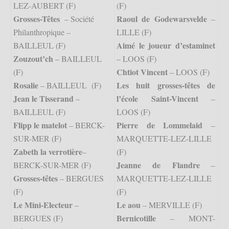
LEZ-AUBERT (F)
(F)
Grosses-Têtes
Raoul de Godewarsvelde
– Société
–
Philanthropique –
LILLE (F)
Aimé le joueur d’estaminet
BAILLEUL (F)
Zouzout’ch
– BAILLEUL
– LOOS (F)
Chtiot Vincent
(F)
– LOOS (F)
Rosalie
Les huit grosses-têtes de
– BAILLEUL (F)
Jean le Tisserand
l’école Saint-Vincent
–
–
BAILLEUL (F)
LOOS (F)
Flipp le matelot
Pierre de Lommelaid
– BERCK-
–
SUR-MER (F)
MARQUETTE-LEZ-LILLE
Zabeth la verrotière
–
(F)
Jeanne de Flandre
BERCK-SUR-MER (F)
–
Grosses-têtes
– BERGUES
MARQUETTE-LEZ-LILLE
(F)
(F)
Le Mini-Electeur
Le aou
–
– MERVILLE (F)
Bernicotille
BERGUES (F)
– MONT-