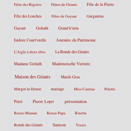
Fête de la Pierre
Fiète des Rigolos
Frères de Géants
Fête des Louches
Fêtes de Gayant
Gargantua
Gayant
Goliath
Grand k'min
Isidore Court'orelle
Journées du Patrimoine
La Ronde des Géants
L'Aigle à deux têtes
Madame Goliath
Mademoiselle Victoire
Maison des Géants
Mardi-Gras
Margot la fileuse
mariage
Miss Cantine
Pelette
Pierre Loyer
présentation
Pelot
Reuze-Maman
Reuze-Papa
Rinette
Samson
Ronde des Géants
Voeux