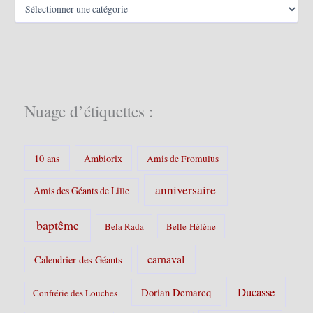
C
a
t
é
g
o
r
i
Nuage d’étiquettes :
e
s
:
10 ans
Ambiorix
Amis de Fromulus
anniversaire
Amis des Géants de Lille
baptême
Bela Rada
Belle-Hélène
carnaval
Calendrier des Géants
Ducasse
Dorian Demarcq
Confrérie des Louches