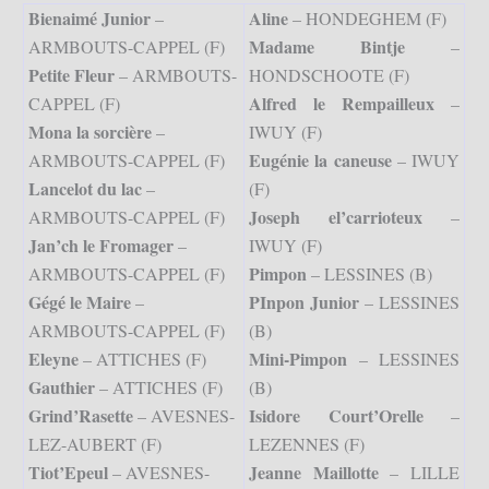
Bienaimé Junior
Aline
–
– HONDEGHEM (F)
Madame Bintje
ARMBOUTS-CAPPEL (F)
–
Petite Fleur
– ARMBOUTS-
HONDSCHOOTE (F)
Alfred le Rempailleux
CAPPEL (F)
–
Mona la sorcière
–
IWUY (F)
Eugénie la caneuse
ARMBOUTS-CAPPEL (F)
– IWUY
Lancelot du lac
–
(F)
Joseph el’carrioteux
ARMBOUTS-CAPPEL (F)
–
Jan’ch le Fromager
–
IWUY (F)
Pimpon
ARMBOUTS-CAPPEL (F)
– LESSINES (B)
Gégé le Maire
PInpon Junior
–
– LESSINES
ARMBOUTS-CAPPEL (F)
(B)
Eleyne
Mini-Pimpon
– ATTICHES (F)
– LESSINES
Gauthier
– ATTICHES (F)
(B)
Grind’Rasette
Isidore Court’Orelle
– AVESNES-
–
LEZ-AUBERT (F)
LEZENNES (F)
Tiot’Epeul
Jeanne Maillotte
– AVESNES-
– LILLE